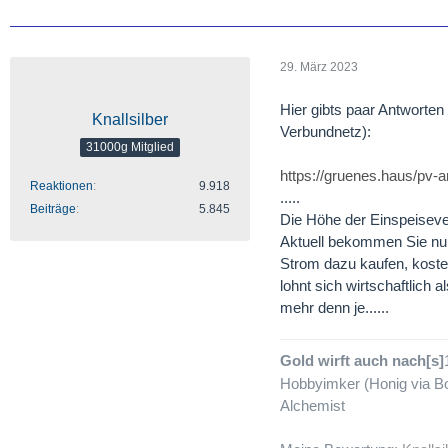
29. März 2023
Hier gibts paar Antworten
Knallsilber
Verbundnetz):
31000g Mitglied
https://gruenes.haus/pv-
Reaktionen
9.918
.....
Beiträge
5.845
Die Höhe der Einspeisever
Aktuell bekommen Sie n
Strom dazu kaufen, koste
lohnt sich wirtschaftlich
mehr denn je......
Gold wirft auch nach[s]
Hobbyimker (Honig via Bo
Alchemist