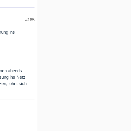
#165
rung ins
doch abends
isung ins Netz
en, lohnt sich