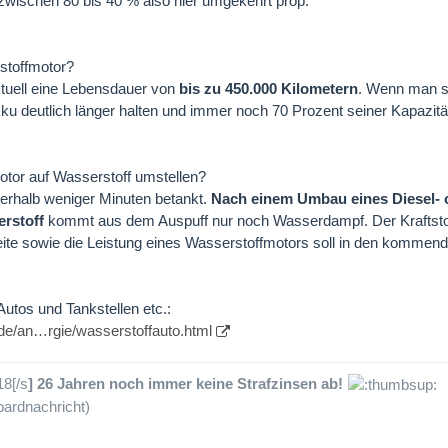
wischen 80 bis 40 % also hier umgekehrt prop.
rstoffmotor?
ktuell eine Lebensdauer von
bis zu 450.000 Kilometern
. Wenn man s
ku deutlich länger halten und immer noch 70 Prozent seiner Kapazitä
tor auf Wasserstoff umstellen?
nerhalb weniger Minuten betankt.
Nach einem Umbau eines Diesel- 
rstoff
kommt aus dem Auspuff nur noch Wasserdampf
. Der Kraftst
eite sowie die Leistung eines Wasserstoffmotors soll in den kommen
Autos und Tankstellen etc.:
.de/an…rgie/wasserstoffauto.html
18[/s
] 26 Jahren noch immer keine Strafzinsen ab!
ardnachricht)