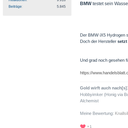
Reaktionen
9.918
BMW
testet sein Wasse
Beiträge
5.845
Der BMW iX5 Hydrogen sol
Doch der Hersteller
setzt
Und grad noch gesehen f
https://www.handelsblat
Gold wirft auch nach[s]
Hobbyimker (Honig via Bo
Alchemist
Meine Bewertung:
Knallsi
1