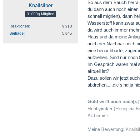
So aus dem Bauch herrau
Knallsilber
du dann auch noch einen
31000g Mitglied
schnell migriert), dann he
Wasserstoff kann zwar au
Reaktionen
9.918
da wird auch immer mehr P
Beiträge
5.845
Haus und da meine Anlag
auch der Nachbar noch n
eine benachbarte, zugemi
aufziehen. Sind nur noch
Im Gespräch waren mal s
aktuell ist?
Dazu sollen wir jetzt au
abdrehen.....die sind ja nic
Gold wirft auch nach[s]
Hobbyimker (Honig via Bo
Alchemist
Meine Bewertung:
Knallsi