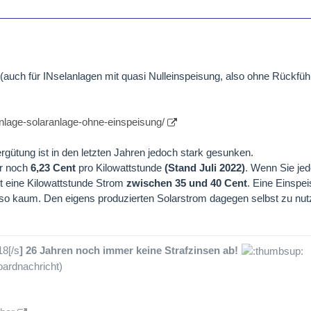
 (auch für INselanlagen mit quasi Nulleinspeisung, also ohne Rückfüh
anlage-solaranlage-ohne-einspeisung/
gütung ist in den letzten Jahren jedoch stark gesunken.
ur noch
6,23 Cent
pro Kilowattstunde
(Stand Juli 2022)
. Wenn Sie je
t eine Kilowattstunde Strom
zwischen 35 und 40 Cent
. Eine Einspe
 also kaum. Den eigens produzierten Solarstrom dagegen selbst zu nutz
18[/s
] 26 Jahren noch immer keine Strafzinsen ab!
ardnachricht)