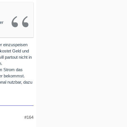
er
ter einzuspeisen
kostet Geld und
l partout nicht in
n.
m Strom das
her bekommst.
onal nutzbar, dazu
#164