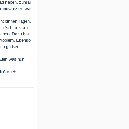
ad haben, zumal
Grundwasser (was
ht binnen Tagen,
inen Schrank am
achen. Dazu hat
Problem. Ebenso
uch größer
auen was nun
fluß auch