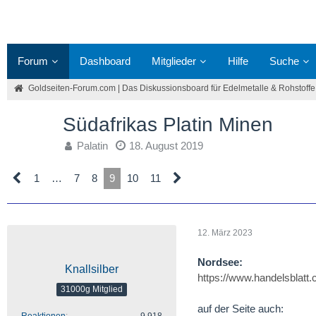
Forum
Dashboard
Mitglieder
Hilfe
Suche
Goldseiten-Forum.com | Das Diskussionsboard für Edelmetalle & Rohstoffe
Südafrikas Platin Minen
Palatin
18. August 2019
1
…
7
8
9
10
11
12. März 2023
Nordsee:
Knallsilber
https://www.handelsblatt
31000g Mitglied
auf der Seite auch: