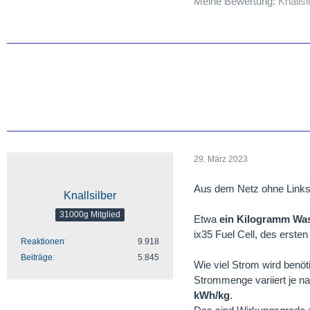
Meine Bewertung:
Knallsi
29. März 2023
Aus dem Netz ohne Links 
Knallsilber
31000g Mitglied
Etwa
ein Kilogramm Was
ix35 Fuel Cell, des erste
Reaktionen
9.918
Beiträge
5.845
Wie viel Strom wird benöt
Strommenge variiert je n
kWh/kg
.