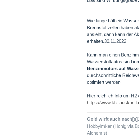
Das sind Wirkungsgrade z
Wie lange hält ein Wasse
Brennstoffzellen haben a
ansieht, dann kann der Ak
erhalten.30.11.2022
Kann man einen Benzinmo
Wasserstoffautos sind in
Benzinmotors auf Wasse
durchschnittliche Reichw
optimiert werden.
Hier reichlich Info um H2 
https://www.kfz-auskunft
Gold wirft auch nach[s]
Hobbyimker (Honig via Bo
Alchemist