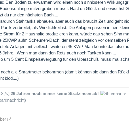
s: Den Boden zu erwärmen wird einen noch sinnloseren Wirkungsgr
 Bodenschlange mitvergraben musst. Hast du Glück und erwischst 
izt du nur den nächsten Bach....
s/durch Stahltanks abhauen, aber auch das braucht Zeit und geht nic
anik verbreitet, als Wirklichkeit ist. Die Anlagen passen in nen kle
e Strom für 2 Haushalte produzieren kann, würde das schon Sinn m
e 25KWP aufm Scheunen-Dach, der steht zeitgleich vor demselben 
etete Anlagen mit vielleicht weiteren 45 KWP Man könnte das also a
 5 Jahre...Wenn man dann den Rotz auch noch Tanken kann....
o um 5 Cent Einspeisevergütung für den Überschuß, muss mal sch
ch noch alle Smartmeter bekommen (damit können sie dann den Rück
ht blöd....)
18[/s
] 26 Jahren noch immer keine Strafzinsen ab!
ardnachricht)
lber