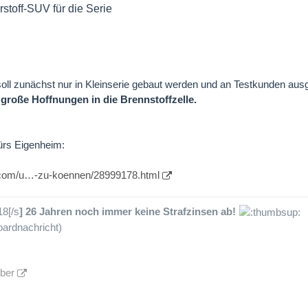
rstoff-SUV für die Serie
l zunächst nur in Kleinserie gebaut werden und an Testkunden ausge
 große Hoffnungen in die Brennstoffzelle.
ürs Eigenheim:
t.com/u…-zu-koennen/28999178.html
18[/s
] 26 Jahren noch immer keine Strafzinsen ab!
ardnachricht)
lber