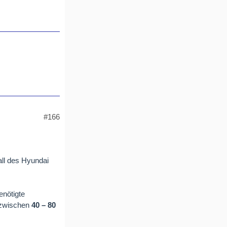
#166
all des Hyundai
enötigte
a zwischen
40 – 80