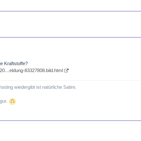
e Kraftstoffe?
ik/20…eldung-83327808.bild.html
sting wiedergibt ist natürliche Satire.
igur.