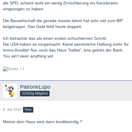
Merz (CDU) auch mit Blick auf die Diskussion in Berlin rund um
die SPD, scheint wohl ein wenig Ernüchterung ins Kanzleramt
das Bestreben „Deutsche Wohnen & Co enteignen“.
eingezogen zu haben.
So sollen zum 1. Januar 2027 die nationalen Kapitalpuffer
Die Bauwirtschaft die gerade massiv lahmt hat sehr viel zum BIP
für Immobilienkredite abgeschafft werden
. Dadurch könnten
beigetragen. Das Geld fehlt heute doppelt.
Banken mehr Kredite vergeben und zusätzliche Mittel für den
Wohnungsbau bereitstellen. Ziel ist es, Baufinanzierungen zu
Ich betrachte das als einen ersten schüchternen Schritt.
erleichtern und Investitionen anzukurbeln.
Die USA haben es vorgemacht. Keine persönliche Haftung mehr für
Immo-Kredite! Nur noch das Haus "haftet", bzw gehört der Bank.
You ain't seen anything yet.
1
PatroneLupo
31000g Mitglied
8. Juli 2026
Neu
Meinst dein Haus wird dann kreditwürdig ?