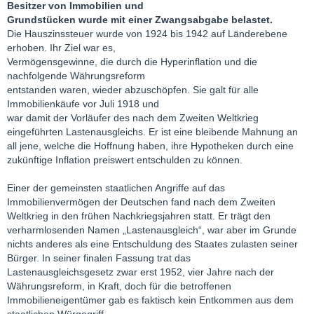
Besitzer von Immobilien und
Grundstücken wurde mit einer Zwangsabgabe belastet.
Die Hauszinssteuer wurde von 1924 bis 1942 auf Länderebene
erhoben. Ihr Ziel war es,
Vermögensgewinne, die durch die Hyperinflation und die
nachfolgende Währungsreform
entstanden waren, wieder abzuschöpfen. Sie galt für alle
Immobilienkäufe vor Juli 1918 und
war damit der Vorläufer des nach dem Zweiten Weltkrieg
eingeführten Lastenausgleichs. Er ist eine bleibende Mahnung an
all jene, welche die Hoffnung haben, ihre Hypotheken durch eine
zukünftige Inflation preiswert entschulden zu können.
Einer der gemeinsten staatlichen Angriffe auf das
Immobilienvermögen der Deutschen fand nach dem Zweiten
Weltkrieg in den frühen Nachkriegsjahren statt. Er trägt den
verharmlosenden Namen „Lastenausgleich“, war aber im Grunde
nichts anderes als eine Entschuldung des Staates zulasten seiner
Bürger. In seiner finalen Fassung trat das
Lastenausgleichsgesetz zwar erst 1952, vier Jahre nach der
Währungsreform, in Kraft, doch für die betroffenen
Immobilieneigentümer gab es faktisch kein Entkommen aus dem
staatlichen Würgegriff.