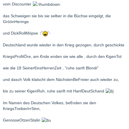
vom Discounter
das Schweigen sie bis sie selber in die Büchse eingelgt, die
GröönHeringe
und DickRollMöpse
Deutschland wurde wieder in den Krieg gezogen, durch geschickte
KriegsProfitÖre, am €nde enden sie wie alle , durch den €igenTot
wie die 18 Seiner€insHerrenZeit , "ruhe sanft Blondi"
und dasch Volk klatscht dem NächstenBeFreier auch wieder zu,
bis zu seiner €igenRuh, ruhe sanft mit HanfDeutSchand
Im Namen des Deutschen Volkes, be€nden sie den
KriegsTreiberIrrSinn,
GenosseOtzenStalin