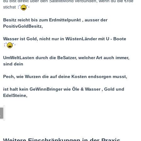
du bist direkt über den SatellitMond verbunden, wenn du die €rde
stichst
Besitz reicht bis zum Erdmittelpunkt , ausser der
PositivGoldBesitz,
Wasser ist Gold, nicht nur in WüstenLänder mit U - Boote
UmWeltLasten durch die BeSatzer, welcher Art auch immer,
sind dein
Pech, wie Wurzen die auf deine Kosten endsorgen musst,
ist halt kein GeWinnBringer wie Öle & Wasser , Gold und
EdelSteine,
Weitere Einschränkungen in der Praxis