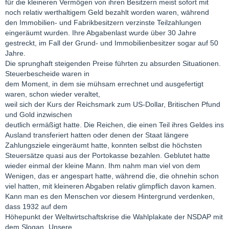
für die kleineren Vermögen von ihren Besitzern meist sofort mit
noch relativ werthaltigem Geld bezahlt worden waren, während
den Immobilien- und Fabrikbesitzern verzinste Teilzahlungen
eingeräumt wurden. Ihre Abgabenlast wurde über 30 Jahre
gestreckt, im Fall der Grund- und Immobilienbesitzer sogar auf 50
Jahre.
Die sprunghaft steigenden Preise führten zu absurden Situationen.
Steuerbescheide waren in
dem Moment, in dem sie mühsam errechnet und ausgefertigt
waren, schon wieder veraltet,
weil sich der Kurs der Reichsmark zum US-Dollar, Britischen Pfund
und Gold inzwischen
deutlich ermäßigt hatte. Die Reichen, die einen Teil ihres Geldes ins
Ausland transferiert hatten oder denen der Staat längere
Zahlungsziele eingeräumt hatte, konnten selbst die höchsten
Steuersätze quasi aus der Portokasse bezahlen. Geblutet hatte
wieder einmal der kleine Mann. Ihm nahm man viel von dem
Wenigen, das er angespart hatte, während die, die ohnehin schon
viel hatten, mit kleineren Abgaben relativ glimpflich davon kamen.
Kann man es den Menschen vor diesem Hintergrund verdenken,
dass 1932 auf dem
Höhepunkt der Weltwirtschaftskrise die Wahlplakate der NSDAP mit
dem Slogan „Unsere