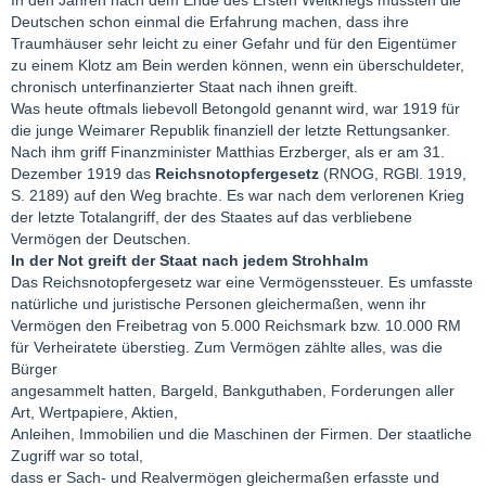
Deutschen schon einmal die Erfahrung machen, dass ihre
Traumhäuser sehr leicht zu einer Gefahr und für den Eigentümer
zu einem Klotz am Bein werden können, wenn ein überschuldeter,
chronisch unterfinanzierter Staat nach ihnen greift.
Was heute oftmals liebevoll Betongold genannt wird, war 1919 für
die junge Weimarer Republik finanziell der letzte Rettungsanker.
Nach ihm griff Finanzminister Matthias Erzberger, als er am 31.
Dezember 1919 das
Reichsnotopfergesetz
(RNOG, RGBl. 1919,
S. 2189) auf den Weg brachte. Es war nach dem verlorenen Krieg
der letzte Totalangriff, der des Staates auf das verbliebene
Vermögen der Deutschen.
In der Not greift der Staat nach jedem Strohhalm
Das Reichsnotopfergesetz war eine Vermögenssteuer. Es umfasste
natürliche und juristische Personen gleichermaßen, wenn ihr
Vermögen den Freibetrag von 5.000 Reichsmark bzw. 10.000 RM
für Verheiratete überstieg. Zum Vermögen zählte alles, was die
Bürger
angesammelt hatten, Bargeld, Bankguthaben, Forderungen aller
Art, Wertpapiere, Aktien,
Anleihen, Immobilien und die Maschinen der Firmen. Der staatliche
Zugriff war so total,
dass er Sach- und Realvermögen gleichermaßen erfasste und