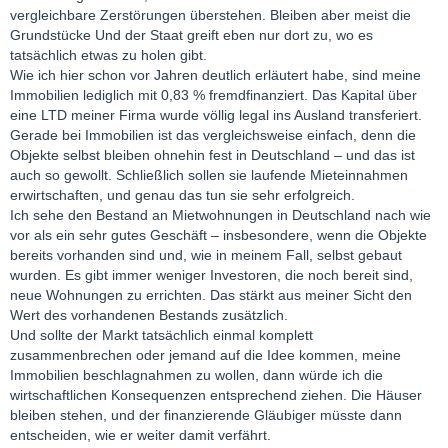
vergleichbare Zerstörungen überstehen. Bleiben aber meist die
Grundstücke Und der Staat greift eben nur dort zu, wo es
tatsächlich etwas zu holen gibt.
Wie ich hier schon vor Jahren deutlich erläutert habe, sind meine
Immobilien lediglich mit 0,83 % fremdfinanziert. Das Kapital über
eine LTD meiner Firma wurde völlig legal ins Ausland transferiert.
Gerade bei Immobilien ist das vergleichsweise einfach, denn die
Objekte selbst bleiben ohnehin fest in Deutschland – und das ist
auch so gewollt. Schließlich sollen sie laufende Mieteinnahmen
erwirtschaften, und genau das tun sie sehr erfolgreich.
Ich sehe den Bestand an Mietwohnungen in Deutschland nach wie
vor als ein sehr gutes Geschäft – insbesondere, wenn die Objekte
bereits vorhanden sind und, wie in meinem Fall, selbst gebaut
wurden. Es gibt immer weniger Investoren, die noch bereit sind,
neue Wohnungen zu errichten. Das stärkt aus meiner Sicht den
Wert des vorhandenen Bestands zusätzlich.
Und sollte der Markt tatsächlich einmal komplett
zusammenbrechen oder jemand auf die Idee kommen, meine
Immobilien beschlagnahmen zu wollen, dann würde ich die
wirtschaftlichen Konsequenzen entsprechend ziehen. Die Häuser
bleiben stehen, und der finanzierende Gläubiger müsste dann
entscheiden, wie er weiter damit verfährt.