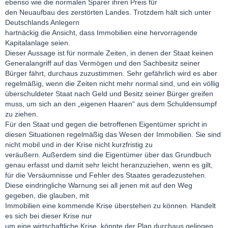
ebenso wie die normalen Sparer ihren Preis für
den Neuaufbau des zerstörten Landes. Trotzdem hält sich unter
Deutschlands Anlegern
hartnäckig die Ansicht, dass Immobilien eine hervorragende
Kapitalanlage seien.
Dieser Aussage ist für normale Zeiten, in denen der Staat keinen
Generalangriff auf das Vermögen und den Sachbesitz seiner
Bürger fährt, durchaus zuzustimmen. Sehr gefährlich wird es aber
regelmäßig, wenn die Zeiten nicht mehr normal sind, und ein völlig
überschuldeter Staat nach Geld und Besitz seiner Bürger greifen
muss, um sich an den „eigenen Haaren“ aus dem Schuldensumpf
zu ziehen.
Für den Staat und gegen die betroffenen Eigentümer spricht in
diesen Situationen regelmäßig das Wesen der Immobilien. Sie sind
nicht mobil und in der Krise nicht kurzfristig zu
veräußern. Außerdem sind die Eigentümer über das Grundbuch
genau erfasst und damit sehr leicht heranzuziehen, wenn es gilt,
für die Versäumnisse und Fehler des Staates geradezustehen.
Diese eindringliche Warnung sei all jenen mit auf den Weg
gegeben, die glauben, mit
Immobilien eine kommende Krise überstehen zu können. Handelt
es sich bei dieser Krise nur
um eine wirtschaftliche Krise, könnte der Plan durchaus gelingen.