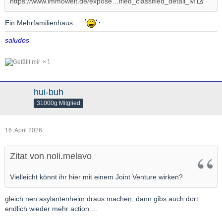
https://www.immowelt.de/expose…ified_classified_detail_M
Ein Mehrfamilienhaus...
saludos
1
hui-buh
31000g Mitglied
16. April 2026
Zitat von noli.melavo
Vielleicht könnt ihr hier mit einem Joint Venture wirken?
gleich nen asylantenheim draus machen, dann gibs auch dort
endlich wieder mehr action....