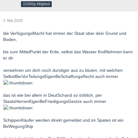
31000g Mitglied
2. Mai 2026
die VerfügungsMacht hat immer der Staat über dein Grund und
Boden,
bis zum MittelPunkt der €rde, selbst das Wasser €ndNehmen kann
er dir
verwehren um dich noch durstiger aus zu bluten, mit welchen
SelbstBerVorTeilungsEigenBeSchaffungsRecht auch immer
das ist wie bei allem in DeutSchand so ööblich, per
StaatsHerren€igenBeFriedigungsGestze auch immer
SchippenKäufer werden direkt gemeldet und im Spaten ist ein
BeWegungShip