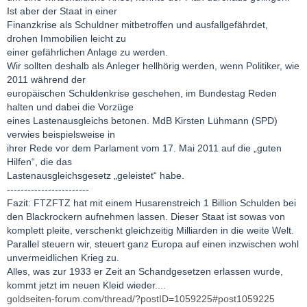
Ist aber der Staat in einer
Finanzkrise als Schuldner mitbetroffen und ausfallgefährdet,
drohen Immobilien leicht zu
einer gefährlichen Anlage zu werden.
Wir sollten deshalb als Anleger hellhörig werden, wenn Politiker, wie
2011 während der
europäischen Schuldenkrise geschehen, im Bundestag Reden
halten und dabei die Vorzüge
eines Lastenausgleichs betonen. MdB Kirsten Lühmann (SPD)
verwies beispielsweise in
ihrer Rede vor dem Parlament vom 17. Mai 2011 auf die „guten
Hilfen“, die das
Lastenausgleichsgesetz „geleistet“ habe.
------------------------
Fazit: FTZFTZ hat mit einem Husarenstreich 1 Billion Schulden bei
den Blackrockern aufnehmen lassen. Dieser Staat ist sowas von
komplett pleite, verschenkt gleichzeitig Milliarden in die weite Welt.
Parallel steuern wir, steuert ganz Europa auf einen inzwischen wohl
unvermeidlichen Krieg zu.
Alles, was zur 1933 er Zeit an Schandgesetzen erlassen wurde,
kommt jetzt im neuen Kleid wieder....
goldseiten-forum.com/thread/?postID=1059225#post1059225