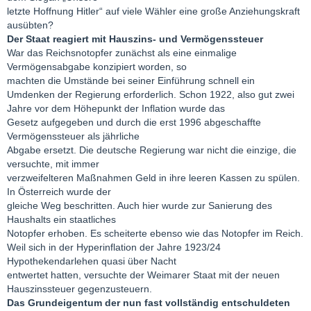
letzte Hoffnung Hitler“ auf viele Wähler eine große Anziehungskraft
ausübten?
Der Staat reagiert mit Hauszins- und Vermögenssteuer
War das Reichsnotopfer zunächst als eine einmalige
Vermögensabgabe konzipiert worden, so
machten die Umstände bei seiner Einführung schnell ein
Umdenken der Regierung erforderlich. Schon 1922, also gut zwei
Jahre vor dem Höhepunkt der Inflation wurde das
Gesetz aufgegeben und durch die erst 1996 abgeschaffte
Vermögenssteuer als jährliche
Abgabe ersetzt. Die deutsche Regierung war nicht die einzige, die
versuchte, mit immer
verzweifelteren Maßnahmen Geld in ihre leeren Kassen zu spülen.
In Österreich wurde der
gleiche Weg beschritten. Auch hier wurde zur Sanierung des
Haushalts ein staatliches
Notopfer erhoben. Es scheiterte ebenso wie das Notopfer im Reich.
Weil sich in der Hyperinflation der Jahre 1923/24
Hypothekendarlehen quasi über Nacht
entwertet hatten, versuchte der Weimarer Staat mit der neuen
Hauszinssteuer gegenzusteuern.
Das Grundeigentum der nun fast vollständig entschuldeten