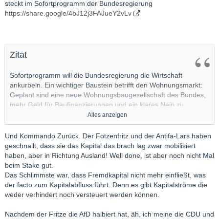
steckt im Sofortprogramm der Bundesregierung
https://share.google/4bJ12j3FAJueY2vLv
Zitat
Sofortprogramm will die Bundesregierung die Wirtschaft
ankurbeln. Ein wichtiger Baustein betrifft den Wohnungsmarkt:
Geplant sind eine neue Wohnungsbaugesellschaft des Bundes,
mehr Geld für Baufinanzierungen und ein klares Nein zu
Enteignungen großer Wohnungsunternehmen.
Alles anzeigen
"Bezahlbarer Wohnraum darf kein Glücksfall sein. Wir wollen
Und Kommando Zurück. Der Fotzenfritz und der Antifa-Lars haben
bauen und nicht enteignen. Der Bund wird hier künftig
geschnallt, dass sie das Kapital das brach lag zwar mobilisiert
mitmischen und eine Wohnungsbaugesellschaft gründen", sagt
haben, aber in Richtung Ausland! Well done, ist aber noch nicht Mal
Finanzminister Lars Klingbeil (SPD)
beim Stake gut.
Das Schlimmste war, dass Fremdkapital nicht mehr einfließt, was
Markus Söder (CSU) sowie Friedrich Merz (CDU) bestärken
der facto zum Kapitalabfluss führt. Denn es gibt Kapitalströme die
Klingsbeils Worte. "Die ganze Welt schaut auf Deutschland, ob
weder verhindert noch versteuert werden können.
hier künftig enteignet werden kann. Wir schaffen hier ein
Gesetz, das das klar verneint", betont Bundeskanzler Friedrich
Nachdem der Fritze die AfD halbiert hat, äh, ich meine die CDU und