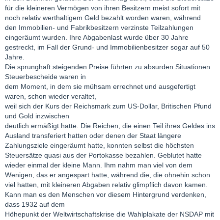
für die kleineren Vermögen von ihren Besitzern meist sofort mit
noch relativ werthaltigem Geld bezahlt worden waren, während
den Immobilien- und Fabrikbesitzern verzinste Teilzahlungen
eingeräumt wurden. Ihre Abgabenlast wurde über 30 Jahre
gestreckt, im Fall der Grund- und Immobilienbesitzer sogar auf 50
Jahre.
Die sprunghaft steigenden Preise führten zu absurden Situationen.
Steuerbescheide waren in
dem Moment, in dem sie mühsam errechnet und ausgefertigt
waren, schon wieder veraltet,
weil sich der Kurs der Reichsmark zum US-Dollar, Britischen Pfund
und Gold inzwischen
deutlich ermäßigt hatte. Die Reichen, die einen Teil ihres Geldes ins
Ausland transferiert hatten oder denen der Staat längere
Zahlungsziele eingeräumt hatte, konnten selbst die höchsten
Steuersätze quasi aus der Portokasse bezahlen. Geblutet hatte
wieder einmal der kleine Mann. Ihm nahm man viel von dem
Wenigen, das er angespart hatte, während die, die ohnehin schon
viel hatten, mit kleineren Abgaben relativ glimpflich davon kamen.
Kann man es den Menschen vor diesem Hintergrund verdenken,
dass 1932 auf dem
Höhepunkt der Weltwirtschaftskrise die Wahlplakate der NSDAP mit