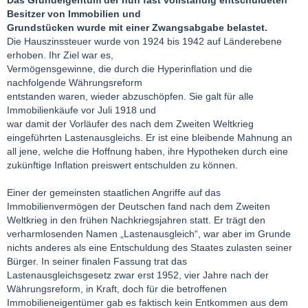
Das Grundeigentum der nun fast vollständig entschuldeten
Besitzer von Immobilien und
Grundstücken wurde mit einer Zwangsabgabe belastet.
Die Hauszinssteuer wurde von 1924 bis 1942 auf Länderebene
erhoben. Ihr Ziel war es,
Vermögensgewinne, die durch die Hyperinflation und die
nachfolgende Währungsreform
entstanden waren, wieder abzuschöpfen. Sie galt für alle
Immobilienkäufe vor Juli 1918 und
war damit der Vorläufer des nach dem Zweiten Weltkrieg
eingeführten Lastenausgleichs. Er ist eine bleibende Mahnung an
all jene, welche die Hoffnung haben, ihre Hypotheken durch eine
zukünftige Inflation preiswert entschulden zu können.
Einer der gemeinsten staatlichen Angriffe auf das
Immobilienvermögen der Deutschen fand nach dem Zweiten
Weltkrieg in den frühen Nachkriegsjahren statt. Er trägt den
verharmlosenden Namen „Lastenausgleich“, war aber im Grunde
nichts anderes als eine Entschuldung des Staates zulasten seiner
Bürger. In seiner finalen Fassung trat das
Lastenausgleichsgesetz zwar erst 1952, vier Jahre nach der
Währungsreform, in Kraft, doch für die betroffenen
Immobilieneigentümer gab es faktisch kein Entkommen aus dem