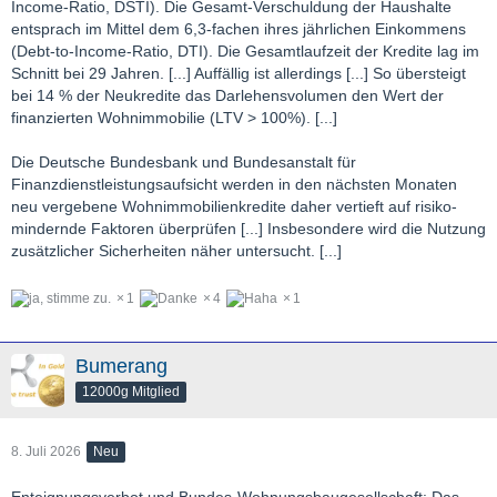
Income-Ratio, DSTI). Die Gesamt-Verschuldung der Haushalte
entsprach im Mittel dem 6,3-fachen ihres jährlichen Einkommens
(Debt-to-Income-Ratio, DTI). Die Gesamtlaufzeit der Kredite lag im
Schnitt bei 29 Jahren. [...] Auffällig ist allerdings [...] So übersteigt
bei 14 % der Neukredite das Darlehensvolumen den Wert der
finanzierten Wohnimmobilie (LTV > 100%). [...]
Die Deutsche Bundesbank und Bundesanstalt für
Finanzdienstleistungsaufsicht werden in den nächsten Monaten
neu vergebene Wohnimmobilienkredite daher vertieft auf risiko-
mindernde Faktoren überprüfen [...] Insbesondere wird die Nutzung
zusätzlicher Sicherheiten näher untersucht. [...]
1
4
1
Bumerang
12000g Mitglied
8. Juli 2026
Neu
Enteignungsverbot und Bundes-Wohnungsbaugesellschaft: Das