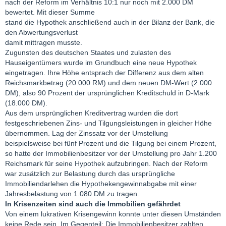
nach der Reform im Verhältnis 10:1 nur noch mit 2.000 DM
bewertet. Mit dieser Summe
stand die Hypothek anschließend auch in der Bilanz der Bank, die
den Abwertungsverlust
damit mittragen musste.
Zugunsten des deutschen Staates und zulasten des
Hauseigentümers wurde im Grundbuch eine neue Hypothek
eingetragen. Ihre Höhe entsprach der Differenz aus dem alten
Reichsmarkbetrag (20.000 RM) und dem neuen DM-Wert (2.000
DM), also 90 Prozent der ursprünglichen Kreditschuld in D-Mark
(18.000 DM).
Aus dem ursprünglichen Kreditvertrag wurden die dort
festgeschriebenen Zins- und Tilgungsleistungen in gleicher Höhe
übernommen. Lag der Zinssatz vor der Umstellung
beispielsweise bei fünf Prozent und die Tilgung bei einem Prozent,
so hatte der Immobilienbesitzer vor der Umstellung pro Jahr 1.200
Reichsmark für seine Hypothek aufzubringen. Nach der Reform
war zusätzlich zur Belastung durch das ursprüngliche
Immobiliendarlehen die Hypothekengewinnabgabe mit einer
Jahresbelastung von 1.080 DM zu tragen.
In Krisenzeiten sind auch die Immobilien gefährdet
Von einem lukrativen Krisengewinn konnte unter diesen Umständen
keine Rede sein. Im Gegenteil: Die Immobilienbesitzer zahlten