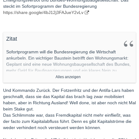
steckt im Sofortprogramm der Bundesregierung
https://share.google/4bJ12j3FAJueY2vLv
Zitat
Sofortprogramm will die Bundesregierung die Wirtschaft
ankurbeln. Ein wichtiger Baustein betrifft den Wohnungsmarkt:
Geplant sind eine neue Wohnungsbaugesellschaft des Bundes,
mehr Geld für Baufinanzierungen und ein klares Nein zu
Enteignungen großer Wohnungsunternehmen.
Alles anzeigen
"Bezahlbarer Wohnraum darf kein Glücksfall sein. Wir wollen
Und Kommando Zurück. Der Fotzenfritz und der Antifa-Lars haben
bauen und nicht enteignen. Der Bund wird hier künftig
geschnallt, dass sie das Kapital das brach lag zwar mobilisiert
mitmischen und eine Wohnungsbaugesellschaft gründen", sagt
haben, aber in Richtung Ausland! Well done, ist aber noch nicht Mal
Finanzminister Lars Klingbeil (SPD)
beim Stake gut.
Das Schlimmste war, dass Fremdkapital nicht mehr einfließt, was
Markus Söder (CSU) sowie Friedrich Merz (CDU) bestärken
der facto zum Kapitalabfluss führt. Denn es gibt Kapitalströme die
Klingsbeils Worte. "Die ganze Welt schaut auf Deutschland, ob
weder verhindert noch versteuert werden können.
hier künftig enteignet werden kann. Wir schaffen hier ein
Gesetz, das das klar verneint", betont Bundeskanzler Friedrich