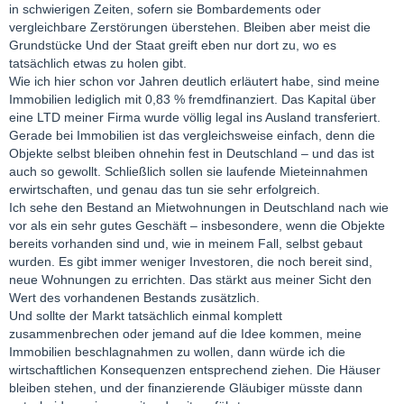
in schwierigen Zeiten, sofern sie Bombardements oder
vergleichbare Zerstörungen überstehen. Bleiben aber meist die
Grundstücke Und der Staat greift eben nur dort zu, wo es
tatsächlich etwas zu holen gibt.
Wie ich hier schon vor Jahren deutlich erläutert habe, sind meine
Immobilien lediglich mit 0,83 % fremdfinanziert. Das Kapital über
eine LTD meiner Firma wurde völlig legal ins Ausland transferiert.
Gerade bei Immobilien ist das vergleichsweise einfach, denn die
Objekte selbst bleiben ohnehin fest in Deutschland – und das ist
auch so gewollt. Schließlich sollen sie laufende Mieteinnahmen
erwirtschaften, und genau das tun sie sehr erfolgreich.
Ich sehe den Bestand an Mietwohnungen in Deutschland nach wie
vor als ein sehr gutes Geschäft – insbesondere, wenn die Objekte
bereits vorhanden sind und, wie in meinem Fall, selbst gebaut
wurden. Es gibt immer weniger Investoren, die noch bereit sind,
neue Wohnungen zu errichten. Das stärkt aus meiner Sicht den
Wert des vorhandenen Bestands zusätzlich.
Und sollte der Markt tatsächlich einmal komplett
zusammenbrechen oder jemand auf die Idee kommen, meine
Immobilien beschlagnahmen zu wollen, dann würde ich die
wirtschaftlichen Konsequenzen entsprechend ziehen. Die Häuser
bleiben stehen, und der finanzierende Gläubiger müsste dann