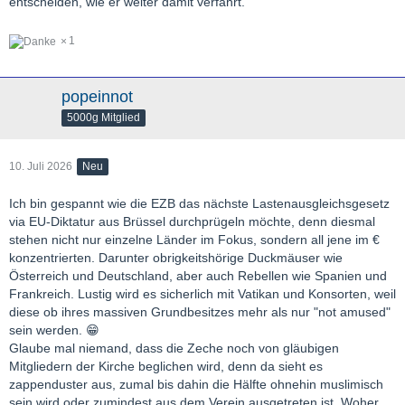
entscheiden, wie er weiter damit verfährt.
1
popeinnot
5000g Mitglied
10. Juli 2026
Neu
Ich bin gespannt wie die EZB das nächste Lastenausgleichsgesetz
via EU-Diktatur aus Brüssel durchprügeln möchte, denn diesmal
stehen nicht nur einzelne Länder im Fokus, sondern all jene im €
konzentrierten. Darunter obrigkeitshörige Duckmäuser wie
Österreich und Deutschland, aber auch Rebellen wie Spanien und
Frankreich. Lustig wird es sicherlich mit Vatikan und Konsorten, weil
diese ob ihres massiven Grundbesitzes mehr als nur "not amused"
sein werden. 😁
Glaube mal niemand, dass die Zeche noch von gläubigen
Mitgliedern der Kirche beglichen wird, denn da sieht es
zappenduster aus, zumal bis dahin die Hälfte ohnehin muslimisch
sein wird oder zumindest aus dem Verein ausgetreten ist. Woher