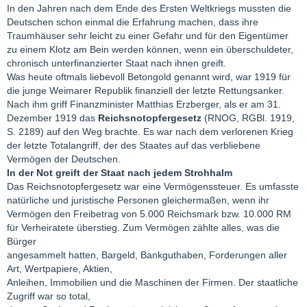
In den Jahren nach dem Ende des Ersten Weltkriegs mussten die
Deutschen schon einmal die Erfahrung machen, dass ihre
Traumhäuser sehr leicht zu einer Gefahr und für den Eigentümer
zu einem Klotz am Bein werden können, wenn ein überschuldeter,
chronisch unterfinanzierter Staat nach ihnen greift.
Was heute oftmals liebevoll Betongold genannt wird, war 1919 für
die junge Weimarer Republik finanziell der letzte Rettungsanker.
Nach ihm griff Finanzminister Matthias Erzberger, als er am 31.
Dezember 1919 das
Reichsnotopfergesetz
(RNOG, RGBl. 1919,
S. 2189) auf den Weg brachte. Es war nach dem verlorenen Krieg
der letzte Totalangriff, der des Staates auf das verbliebene
Vermögen der Deutschen.
In der Not greift der Staat nach jedem Strohhalm
Das Reichsnotopfergesetz war eine Vermögenssteuer. Es umfasste
natürliche und juristische Personen gleichermaßen, wenn ihr
Vermögen den Freibetrag von 5.000 Reichsmark bzw. 10.000 RM
für Verheiratete überstieg. Zum Vermögen zählte alles, was die
Bürger
angesammelt hatten, Bargeld, Bankguthaben, Forderungen aller
Art, Wertpapiere, Aktien,
Anleihen, Immobilien und die Maschinen der Firmen. Der staatliche
Zugriff war so total,