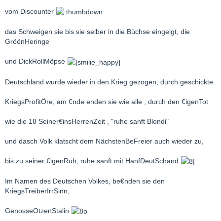
vom Discounter
das Schweigen sie bis sie selber in die Büchse eingelgt, die
GröönHeringe
und DickRollMöpse
Deutschland wurde wieder in den Krieg gezogen, durch geschickte
KriegsProfitÖre, am €nde enden sie wie alle , durch den €igenTot
wie die 18 Seiner€insHerrenZeit , "ruhe sanft Blondi"
und dasch Volk klatscht dem NächstenBeFreier auch wieder zu,
bis zu seiner €igenRuh, ruhe sanft mit HanfDeutSchand
Im Namen des Deutschen Volkes, be€nden sie den
KriegsTreiberIrrSinn,
GenosseOtzenStalin