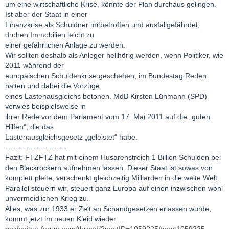
um eine wirtschaftliche Krise, könnte der Plan durchaus gelingen.
Ist aber der Staat in einer
Finanzkrise als Schuldner mitbetroffen und ausfallgefährdet,
drohen Immobilien leicht zu
einer gefährlichen Anlage zu werden.
Wir sollten deshalb als Anleger hellhörig werden, wenn Politiker, wie
2011 während der
europäischen Schuldenkrise geschehen, im Bundestag Reden
halten und dabei die Vorzüge
eines Lastenausgleichs betonen. MdB Kirsten Lühmann (SPD)
verwies beispielsweise in
ihrer Rede vor dem Parlament vom 17. Mai 2011 auf die „guten
Hilfen“, die das
Lastenausgleichsgesetz „geleistet“ habe.
------------------------
Fazit: FTZFTZ hat mit einem Husarenstreich 1 Billion Schulden bei
den Blackrockern aufnehmen lassen. Dieser Staat ist sowas von
komplett pleite, verschenkt gleichzeitig Milliarden in die weite Welt.
Parallel steuern wir, steuert ganz Europa auf einen inzwischen wohl
unvermeidlichen Krieg zu.
Alles, was zur 1933 er Zeit an Schandgesetzen erlassen wurde,
kommt jetzt im neuen Kleid wieder....