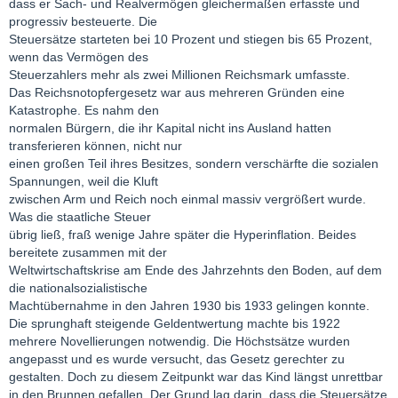
dass er Sach- und Realvermögen gleichermaßen erfasste und
progressiv besteuerte. Die
Steuersätze starteten bei 10 Prozent und stiegen bis 65 Prozent,
wenn das Vermögen des
Steuerzahlers mehr als zwei Millionen Reichsmark umfasste.
Das Reichsnotopfergesetz war aus mehreren Gründen eine
Katastrophe. Es nahm den
normalen Bürgern, die ihr Kapital nicht ins Ausland hatten
transferieren können, nicht nur
einen großen Teil ihres Besitzes, sondern verschärfte die sozialen
Spannungen, weil die Kluft
zwischen Arm und Reich noch einmal massiv vergrößert wurde.
Was die staatliche Steuer
übrig ließ, fraß wenige Jahre später die Hyperinflation. Beides
bereitete zusammen mit der
Weltwirtschaftskrise am Ende des Jahrzehnts den Boden, auf dem
die nationalsozialistische
Machtübernahme in den Jahren 1930 bis 1933 gelingen konnte.
Die sprunghaft steigende Geldentwertung machte bis 1922
mehrere Novellierungen notwendig. Die Höchstsätze wurden
angepasst und es wurde versucht, das Gesetz gerechter zu
gestalten. Doch zu diesem Zeitpunkt war das Kind längst unrettbar
in den Brunnen gefallen. Der Grund lag darin, dass die Steuersätze