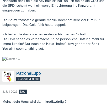
Nachdem der Fritze die AfD halbiert hat, äh, ich meine die CDU und
Merz (CDU) auch mit Blick auf die Diskussion in Berlin rund um
die SPD, scheint wohl ein wenig Ernüchterung ins Kanzleramt
das Bestreben „Deutsche Wohnen & Co enteignen“.
eingezogen zu haben.
So sollen zum 1. Januar 2027 die nationalen Kapitalpuffer
Die Bauwirtschaft die gerade massiv lahmt hat sehr viel zum BIP
für Immobilienkredite abgeschafft werden
. Dadurch könnten
beigetragen. Das Geld fehlt heute doppelt.
Banken mehr Kredite vergeben und zusätzliche Mittel für den
Wohnungsbau bereitstellen. Ziel ist es, Baufinanzierungen zu
Ich betrachte das als einen ersten schüchternen Schritt.
erleichtern und Investitionen anzukurbeln.
Die USA haben es vorgemacht. Keine persönliche Haftung mehr für
Immo-Kredite! Nur noch das Haus "haftet", bzw gehört der Bank.
You ain't seen anything yet.
1
PatroneLupo
31000g Mitglied
8. Juli 2026
Neu
Meinst dein Haus wird dann kreditwürdig ?