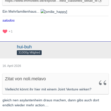
https://www.immowelt.de/expose…ified_classified_detail_M
Ein Mehrfamilienhaus...
saludos
1
hui-buh
31000g Mitglied
16. April 2026
Zitat von noli.melavo
Vielleicht könnt ihr hier mit einem Joint Venture wirken?
gleich nen asylantenheim draus machen, dann gibs auch dort
endlich wieder mehr action....