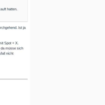
auft hatten.
rchgehend. Ist ja
it Spot + X.
l, da müsse sich
all nicht