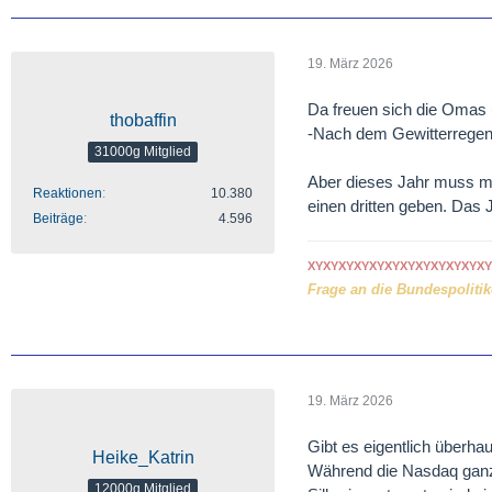
19. März 2026
Da freuen sich die Omas 
thobaffin
-Nach dem Gewitterregen 
31000g Mitglied
Aber dieses Jahr muss ma
Reaktionen
10.380
einen dritten geben. Das J
Beiträge
4.596
XYXYXYXYXYXYXYXYXYXYXYXY
Frage an die Bundespolitike
19. März 2026
Gibt es eigentlich überhau
Heike_Katrin
Während die Nasdaq ganz e
12000g Mitglied