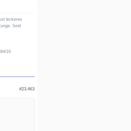
sst leckeres
Zunge. Seid
384/16
#23.463