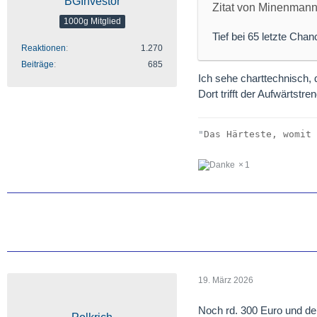
BGInvestor
Zitat von Minenman
1000g Mitglied
Tief bei 65 letzte Chan
Reaktionen
1.270
Beiträge
685
Ich sehe charttechnisch,
Dort trifft der Aufwärtst
"
Das Härteste, womit 
1
19. März 2026
Noch rd. 300 Euro und der