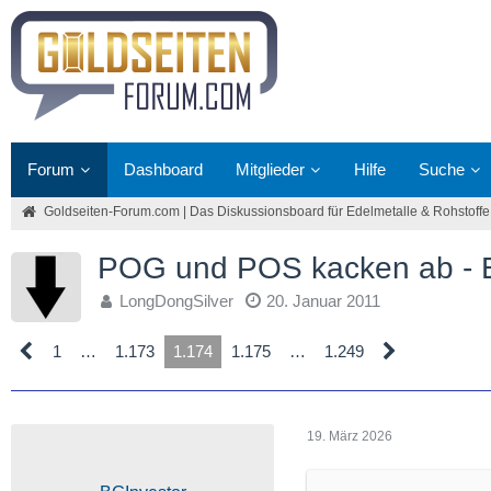
Forum
Dashboard
Mitglieder
Hilfe
Suche
Goldseiten-Forum.com | Das Diskussionsboard für Edelmetalle & Rohstoffe
POG und POS kacken ab 
LongDongSilver
20. Januar 2011
1
…
1.173
1.174
1.175
…
1.249
19. März 2026