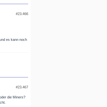
#23.466
.
 und es kann noch
#23.467
 oder die Miners?
cht.