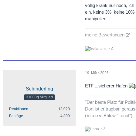
völlig krank nur noch, ic
ein, keine 3%, keine 10% s
manipuliert
meine Bewertungen
2
19. März 2026
ETF ...sicherer Hafen
Schinderling
31000g Mitglied
"Der beste Platz für Politi
Dort ist er tragbar, geräu
Reaktionen
13.020
(Vicco v. Bülow "Loriot")
Beiträge
4.809
3