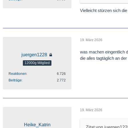
Vielleicht stürzen sich d
19. März 2026
was machen eingentlich di
juergen1228
die alles tagtäglich an d
12000g Mitglied
Reaktionen
6.726
Beiträge
2.772
19. März 2026
Heike_Katrin
Zitat von juergen122