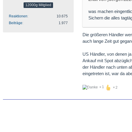
12000g Mitglied
was machen eingentlich
Reaktionen
10.675
Sichern die alles tagt
Beiträge
1.977
Die größeren Händler werd
auch lange Zeit gut gega
US Händler, von denen ja 
Ankauf mit Spot abzüglich
der Händler nach unten ab
eingetreten ist, war da ab
1
2