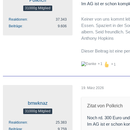
Polkrich
Im AG ist er schon komple
31000g Mitglied
Keiner von uns kommt lebe
Reaktionen
37.343
Essen. Spaziert in der So
Beiträge
9.606
albern. Seid freundlich. S
Anthony Hopkins
Dieser Beitrag ist eine 
1
1
19. März 2026
bmwknaz
Zitat von Polkrich
31000g Mitglied
Noch rd. 300 Euro und 
Reaktionen
25.383
Im AG ist er schon kom
Beiträge
9.759