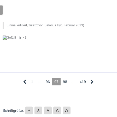
Einmal editiert, zuletzt von Salorius II (
6. Februar 2023
)
3
1
…
96
97
98
…
419
A
A
Schriftgröße:
A
A
A