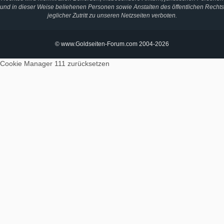
und in dieser Weise beliehenen Personen sowie Anstalten des öffentlichen Rechts
jeglicher Zutritt zu unseren Netzseiten verboten.
© www.Goldseiten-Forum.com 2004-2026
Cookie Manager 111
zurücksetzen