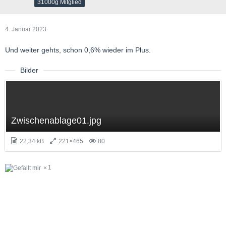
31000g Mitglied
4. Januar 2023
Und weiter gehts, schon 0,6% wieder im Plus.
Bilder
Zwischenablage01.jpg
22,34 kB
221×465
80
1