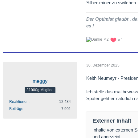
Silber-miner zu switchen.
Der Optimist glaubt , da
es !
2
1
30. Dezember 2025
Keith Neumeyr - President
meggy
31000g Mitglied
Ich stelle das mal bewusst
Später geht er natürlich na
Reaktionen
12.434
Beiträge
7.901
Externer Inhalt
Inhalte von externen 
und angezeigt.