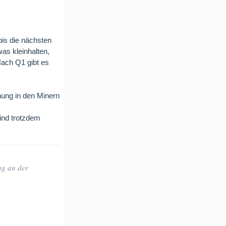
bis die nächsten
as kleinhalten,
Nach Q1 gibt es
nung in den Minern
ind trotzdem
ng an der