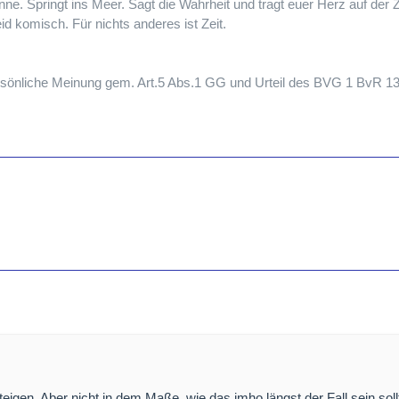
nne. Springt ins Meer. Sagt die Wahrheit und tragt euer Herz auf der 
eid komisch. Für nichts anderes ist Zeit.
persönliche Meinung gem. Art.5 Abs.1 GG und Urteil des BVG 1 BvR 1
n
 steigen. Aber nicht in dem Maße, wie das imho längst der Fall sein soll