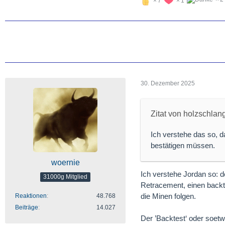
7
1
30. Dezember 2025
Zitat von holzschlan
Ich verstehe das so, 
bestätigen müssen.
woernie
Ich verstehe Jordan so: d
31000g Mitglied
Retracement, einen backt
die Minen folgen.
Reaktionen
48.768
Beiträge
14.027
Der ’Backtest‘ oder soetwa