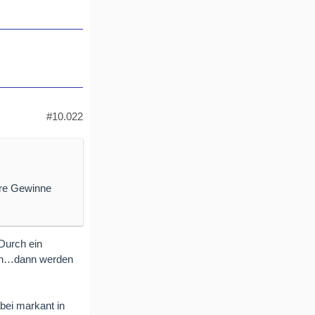
#10.022
ere Gewinne
Durch ein
tzen…dann werden
abei markant in