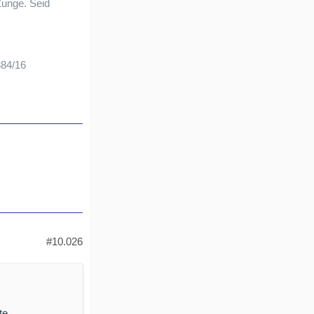
Zunge. Seid
384/16
#10.026
te.