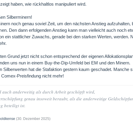
zeigt haben, wie rückhaltlos manipuliert wird.
en Silberminern!
inern noch genau soviel Zeit, um den nächsten Anstieg aufzuhalten, 
n. Den dann erfolgenden Anstieg kann man vielleicht auch noch etw
n ein stattlicher Zuwachs, gerade bei den starken Werten, werden. 
ehr.
uten Grund jetzt nicht schon entsprechend der eigenen Allokationspla
efinden uns nun in einem Buy-the-Dip-Umfeld bei EM und den Minern.
en Silberwerten hat die Stafaktion gestern kaum geschadet. Manche s
r Comex-Preisfindung nicht mehr!
 auch anderweitig als durch Arbeit geschöpft wird,
ertschöpfung genau insoweit beraubt, als die anderweitige Geldschöpfu
beteiligt ist.
oldkense
(
30. Dezember 2025
)