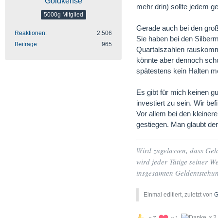
Goldkense
mehr drin) sollte jedem ge
5000g Mitglied
Gerade auch bei den groß
Reaktionen
2.506
Sie haben bei den Silberm
Beiträge
965
Quartalszahlen rauskomme
könnte aber dennoch scho
spätestens kein Halten m
Es gibt für mich keinen g
investiert zu sein. Wir b
Vor allem bei den kleiner
gestiegen. Man glaubt de
Wird zugelassen, dass Geld
wird jeder Tätige seiner W
insgesamten Geldentstehung 
Einmal editiert, zuletzt von
G
2