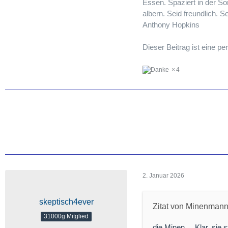
Essen. Spaziert in der So
albern. Seid freundlich. S
Anthony Hopkins
Dieser Beitrag ist eine 
4
2. Januar 2026
skeptisch4ever
Zitat von Minenman
31000g Mitglied
die Minen ... Klar, sie