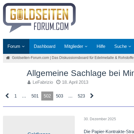
Forum
Dashboard
Mitglieder
Hilfe
Suche
Goldseiten-Forum.com | Das Diskussionsboard für Edelmetalle & Rohstoffe
Allgemeine Sachlage bei Mi
LeFabrizio
18. April 2013
1
…
501
502
503
…
523
30. Dezember 2025
Die Papier-Kontrakte-St