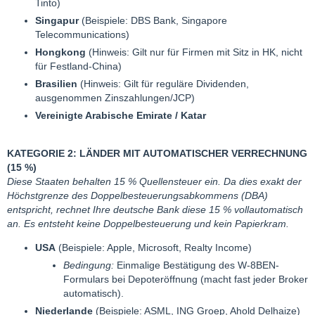
Tinto)
Singapur
(Beispiele: DBS Bank, Singapore
Telecommunications)
Hongkong
(Hinweis: Gilt nur für Firmen mit Sitz in HK, nicht
für Festland-China)
Brasilien
(Hinweis: Gilt für reguläre Dividenden,
ausgenommen Zinszahlungen/JCP)
Vereinigte Arabische Emirate / Katar
KATEGORIE 2: LÄNDER MIT AUTOMATISCHER VERRECHNUNG
(15 %)
Diese Staaten behalten 15 % Quellensteuer ein. Da dies exakt der
Höchstgrenze des Doppelbesteuerungsabkommens (DBA)
entspricht, rechnet Ihre deutsche Bank diese 15 % vollautomatisch
an. Es entsteht keine Doppelbesteuerung und kein Papierkram.
USA
(Beispiele: Apple, Microsoft, Realty Income)
Bedingung:
Einmalige Bestätigung des W-8BEN-
Formulars bei Depoteröffnung (macht fast jeder Broker
automatisch).
Niederlande
(Beispiele: ASML, ING Groep, Ahold Delhaize)