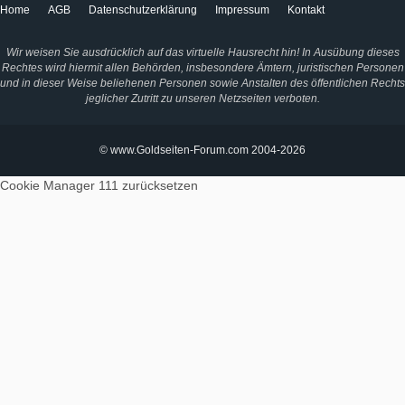
Home
AGB
Datenschutzerklärung
Impressum
Kontakt
Wir weisen Sie ausdrücklich auf das virtuelle Hausrecht hin! In Ausübung dieses
Rechtes wird hiermit allen Behörden, insbesondere Ämtern, juristischen Personen
und in dieser Weise beliehenen Personen sowie Anstalten des öffentlichen Rechts
jeglicher Zutritt zu unseren Netzseiten verboten.
© www.Goldseiten-Forum.com 2004-2026
Cookie Manager 111
zurücksetzen