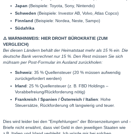
Japan
(Beispiele: Toyota, Sony, Nintendo)
Schweden
(Beispiele: Investor AB, Volvo, Atlas Copco)
Finnland
(Beispiele: Nordea, Neste, Sampo)
Südafrika
⚠️
WARNHINWEIS: HIER DROHT BÜROKRATIE (ZUM
VERGLEICH)
Bei diesen Ländern behält der Heimatstaat mehr als 15 % ein. Die
deutsche Bank verrechnet nur 15 %. Den Rest müssen Sie sich
mühsam per Post-Formular im Ausland zurückholen:
Schweiz
: 35 % Quellensteuer (20 % müssen aufwendig
zurückgefordert werden)
Irland
: 25 % Quellensteuer (z. B. FBD Holdings –
Vorabbefreiung/Rückforderung nötig)
Frankreich / Spanien / Österreich / Italien
: Hohe
Steuersätze, Rückforderung oft langwierig und teuer.
Dies wird leider bei den "Empfehlungen" der Börsenzeitungen und -
Briefe nicht erwähnt, dass viel Geld in den jeweiligen Staaten wie
z.B. Italien und Irland verbleibt. Ich würde mir bei solchen