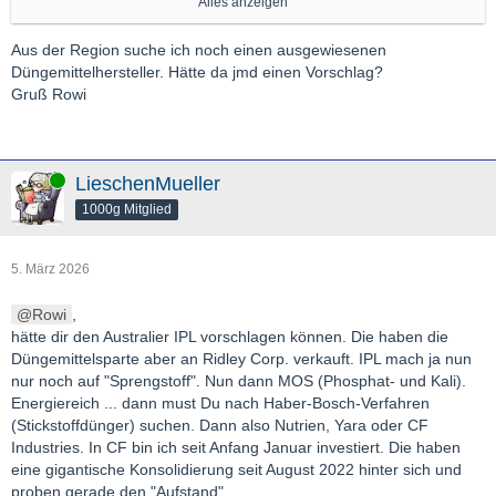
Alles anzeigen
Davon abgesehen gibt/"gab" es am Golf Raffinerien, die
Produkte und Vorprodukte für den Weltmarkt liefern.
Aus der Region suche ich noch einen ausgewiesenen
Düngemittelhersteller. Hätte da jmd einen Vorschlag?
US- und Brazil-Chemieaktien profitieren schon. Stickstoffdünger
Gruß Rowi
benötigt ebenfalls viel Erdgas.
Gruß,
GL
Online
LieschenMueller
1000g Mitglied
5. März 2026
Rowi
,
hätte dir den Australier IPL vorschlagen können. Die haben die
Düngemittelsparte aber an Ridley Corp. verkauft. IPL mach ja nun
nur noch auf "Sprengstoff". Nun dann MOS (Phosphat- und Kali).
Energiereich ... dann must Du nach Haber-Bosch-Verfahren
(Stickstoffdünger) suchen. Dann also Nutrien, Yara oder CF
Industries. In CF bin ich seit Anfang Januar investiert. Die haben
eine gigantische Konsolidierung seit August 2022 hinter sich und
proben gerade den "Aufstand".