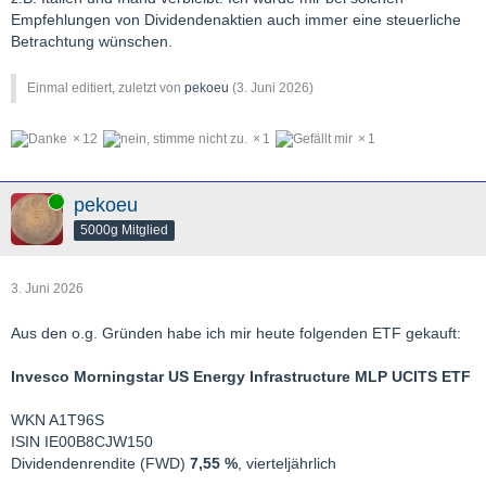
Empfehlungen von Dividendenaktien auch immer eine steuerliche
Betrachtung wünschen.
Einmal editiert, zuletzt von
pekoeu
(
3. Juni 2026
)
12
1
1
Online
pekoeu
5000g Mitglied
3. Juni 2026
Aus den o.g. Gründen habe ich mir heute folgenden ETF gekauft:
Invesco Morningstar US Energy Infrastructure MLP UCITS ETF
WKN A1T96S
ISIN IE00B8CJW150
Dividendenrendite (FWD)
7,55 %
, vierteljährlich