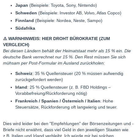
Japan
(Beispiele: Toyota, Sony, Nintendo)
Schweden
(Beispiele: Investor AB, Volvo, Atlas Copco)
Finnland
(Beispiele: Nordea, Neste, Sampo)
Südafrika
⚠️
WARNHINWEIS: HIER DROHT BÜROKRATIE (ZUM
VERGLEICH)
Bei diesen Ländern behält der Heimatstaat mehr als 15 % ein. Die
deutsche Bank verrechnet nur 15 %. Den Rest müssen Sie sich
mühsam per Post-Formular im Ausland zurückholen:
Schweiz
: 35 % Quellensteuer (20 % müssen aufwendig
zurückgefordert werden)
Irland
: 25 % Quellensteuer (z. B. FBD Holdings –
Vorabbefreiung/Rückforderung nötig)
Frankreich / Spanien / Österreich / Italien
: Hohe
Steuersätze, Rückforderung oft langwierig und teuer.
Dies wird leider bei den "Empfehlungen" der Börsenzeitungen und -
Briefe nicht erwähnt, dass viel Geld in den jeweiligen Staaten wie
z.B. Italien und Irland verbleibt. Ich würde mir bei solchen