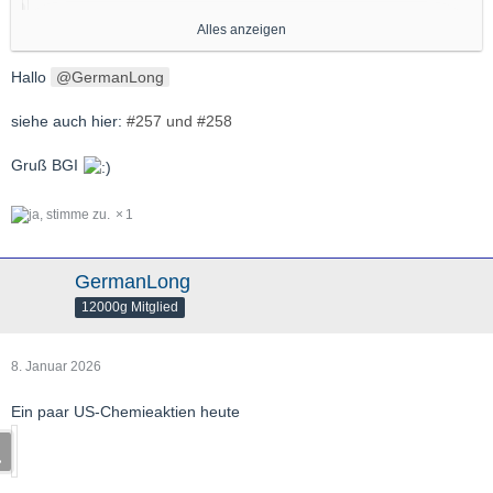
Alles anzeigen
Hallo
GermanLong
Gruß,
GL
siehe auch hier:
#257 und #258
Gruß BGI
1
GermanLong
12000g Mitglied
8. Januar 2026
Ein paar US-Chemieaktien heute