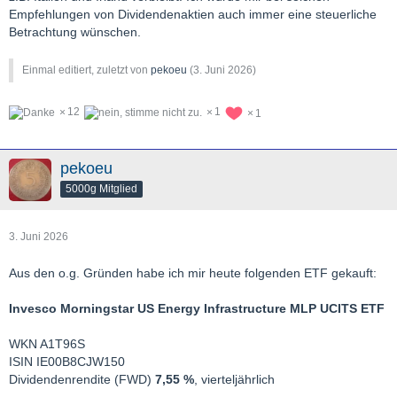
Empfehlungen von Dividendenaktien auch immer eine steuerliche
Betrachtung wünschen.
Einmal editiert, zuletzt von
pekoeu
(
3. Juni 2026
)
12
1
1
pekoeu
5000g Mitglied
3. Juni 2026
Aus den o.g. Gründen habe ich mir heute folgenden ETF gekauft:
Invesco Morningstar US Energy Infrastructure MLP UCITS ETF
WKN A1T96S
ISIN IE00B8CJW150
Dividendenrendite (FWD)
7,55 %
, vierteljährlich