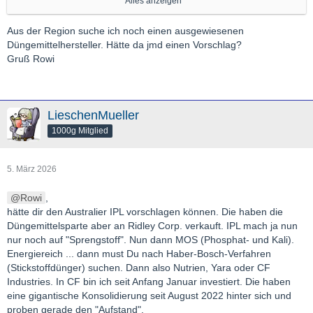
Alles anzeigen
Davon abgesehen gibt/"gab" es am Golf Raffinerien, die
Produkte und Vorprodukte für den Weltmarkt liefern.
Aus der Region suche ich noch einen ausgewiesenen
Düngemittelhersteller. Hätte da jmd einen Vorschlag?
US- und Brazil-Chemieaktien profitieren schon. Stickstoffdünger
Gruß Rowi
benötigt ebenfalls viel Erdgas.
Gruß,
GL
LieschenMueller
1000g Mitglied
5. März 2026
Rowi
,
hätte dir den Australier IPL vorschlagen können. Die haben die
Düngemittelsparte aber an Ridley Corp. verkauft. IPL mach ja nun
nur noch auf "Sprengstoff". Nun dann MOS (Phosphat- und Kali).
Energiereich ... dann must Du nach Haber-Bosch-Verfahren
(Stickstoffdünger) suchen. Dann also Nutrien, Yara oder CF
Industries. In CF bin ich seit Anfang Januar investiert. Die haben
eine gigantische Konsolidierung seit August 2022 hinter sich und
proben gerade den "Aufstand".