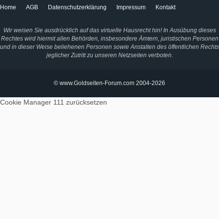
Home
AGB
Datenschutzerklärung
Impressum
Kontakt
Wir weisen Sie ausdrücklich auf das virtuelle Hausrecht hin! In Ausübung dieses
Rechtes wird hiermit allen Behörden, insbesondere Ämtern, juristischen Personen
und in dieser Weise beliehenen Personen sowie Anstalten des öffentlichen Rechts
jeglicher Zutritt zu unseren Netzseiten verboten.
© www.Goldseiten-Forum.com 2004-2026
Cookie Manager 111
zurücksetzen