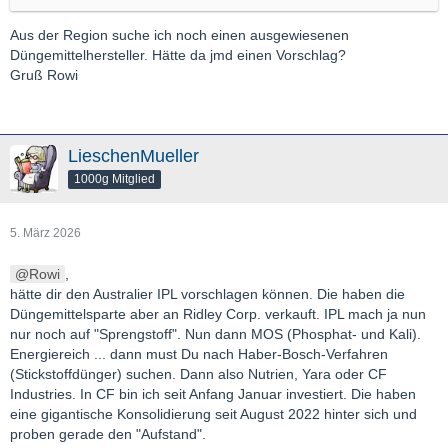
Davon abgesehen gibt/"gab" es am Golf Raffinerien, die
Produkte und Vorprodukte für den Weltmarkt liefern.
Aus der Region suche ich noch einen ausgewiesenen
Düngemittelhersteller. Hätte da jmd einen Vorschlag?
US- und Brazil-Chemieaktien profitieren schon. Stickstoffdünger
Gruß Rowi
benötigt ebenfalls viel Erdgas.
Gruß,
GL
LieschenMueller
1000g Mitglied
5. März 2026
Rowi
,
hätte dir den Australier IPL vorschlagen können. Die haben die
Düngemittelsparte aber an Ridley Corp. verkauft. IPL mach ja nun
nur noch auf "Sprengstoff". Nun dann MOS (Phosphat- und Kali).
Energiereich ... dann must Du nach Haber-Bosch-Verfahren
(Stickstoffdünger) suchen. Dann also Nutrien, Yara oder CF
Industries. In CF bin ich seit Anfang Januar investiert. Die haben
eine gigantische Konsolidierung seit August 2022 hinter sich und
proben gerade den "Aufstand".