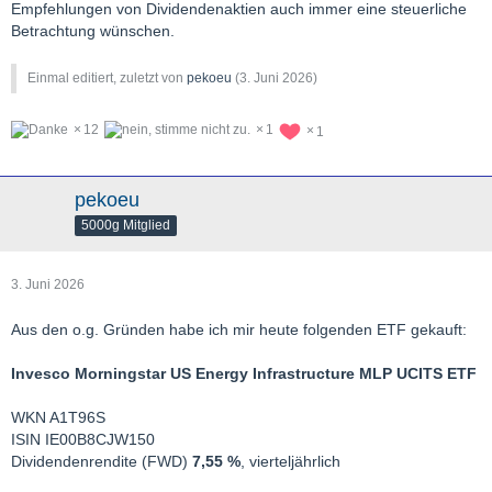
Empfehlungen von Dividendenaktien auch immer eine steuerliche
Betrachtung wünschen.
Einmal editiert, zuletzt von
pekoeu
(
3. Juni 2026
)
12
1
1
pekoeu
5000g Mitglied
3. Juni 2026
Aus den o.g. Gründen habe ich mir heute folgenden ETF gekauft:
Invesco Morningstar US Energy Infrastructure MLP UCITS ETF
WKN A1T96S
ISIN IE00B8CJW150
Dividendenrendite (FWD)
7,55 %
, vierteljährlich