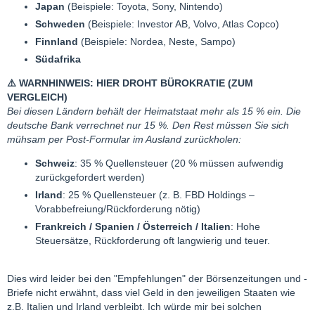
Japan
(Beispiele: Toyota, Sony, Nintendo)
Schweden
(Beispiele: Investor AB, Volvo, Atlas Copco)
Finnland
(Beispiele: Nordea, Neste, Sampo)
Südafrika
⚠️
WARNHINWEIS: HIER DROHT BÜROKRATIE (ZUM
VERGLEICH)
Bei diesen Ländern behält der Heimatstaat mehr als 15 % ein. Die
deutsche Bank verrechnet nur 15 %. Den Rest müssen Sie sich
mühsam per Post-Formular im Ausland zurückholen:
Schweiz
: 35 % Quellensteuer (20 % müssen aufwendig
zurückgefordert werden)
Irland
: 25 % Quellensteuer (z. B. FBD Holdings –
Vorabbefreiung/Rückforderung nötig)
Frankreich / Spanien / Österreich / Italien
: Hohe
Steuersätze, Rückforderung oft langwierig und teuer.
Dies wird leider bei den "Empfehlungen" der Börsenzeitungen und -
Briefe nicht erwähnt, dass viel Geld in den jeweiligen Staaten wie
z.B. Italien und Irland verbleibt. Ich würde mir bei solchen