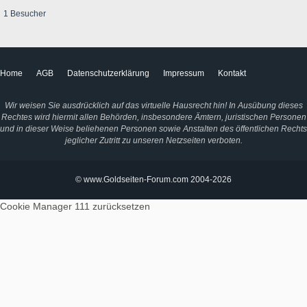
1 Besucher
Home
AGB
Datenschutzerklärung
Impressum
Kontakt
Wir weisen Sie ausdrücklich auf das virtuelle Hausrecht hin! In Ausübung dieses
Rechtes wird hiermit allen Behörden, insbesondere Ämtern, juristischen Personen
und in dieser Weise beliehenen Personen sowie Anstalten des öffentlichen Rechts
jeglicher Zutritt zu unseren Netzseiten verboten.
© www.Goldseiten-Forum.com 2004-2026
Cookie Manager 111
zurücksetzen