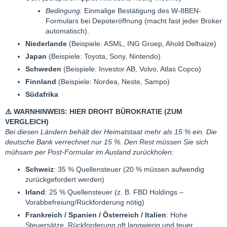
Bedingung:
Einmalige Bestätigung des W-8BEN-
Formulars bei Depoteröffnung (macht fast jeder Broker
automatisch).
Niederlande
(Beispiele: ASML, ING Groep, Ahold Delhaize)
Japan
(Beispiele: Toyota, Sony, Nintendo)
Schweden
(Beispiele: Investor AB, Volvo, Atlas Copco)
Finnland
(Beispiele: Nordea, Neste, Sampo)
Südafrika
⚠️
WARNHINWEIS: HIER DROHT BÜROKRATIE (ZUM
VERGLEICH)
Bei diesen Ländern behält der Heimatstaat mehr als 15 % ein. Die
deutsche Bank verrechnet nur 15 %. Den Rest müssen Sie sich
mühsam per Post-Formular im Ausland zurückholen:
Schweiz
: 35 % Quellensteuer (20 % müssen aufwendig
zurückgefordert werden)
Irland
: 25 % Quellensteuer (z. B. FBD Holdings –
Vorabbefreiung/Rückforderung nötig)
Frankreich / Spanien / Österreich / Italien
: Hohe
Steuersätze, Rückforderung oft langwierig und teuer.