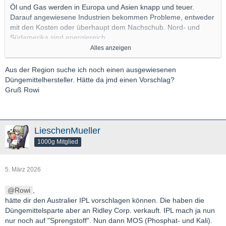
Öl und Gas werden in Europa und Asien knapp und teuer.
Darauf angewiesene Industrien bekommen Probleme, entweder
mit den Kosten oder überhaupt dem Nachschub. Nord- und
Südamerika sind energiereich.
Alles anzeigen
Davon abgesehen gibt/"gab" es am Golf Raffinerien, die
Produkte und Vorprodukte für den Weltmarkt liefern.
Aus der Region suche ich noch einen ausgewiesenen
Düngemittelhersteller. Hätte da jmd einen Vorschlag?
US- und Brazil-Chemieaktien profitieren schon. Stickstoffdünger
Gruß Rowi
benötigt ebenfalls viel Erdgas.
Gruß,
GL
LieschenMueller
1000g Mitglied
5. März 2026
Rowi
,
hätte dir den Australier IPL vorschlagen können. Die haben die
Düngemittelsparte aber an Ridley Corp. verkauft. IPL mach ja nun
nur noch auf "Sprengstoff". Nun dann MOS (Phosphat- und Kali).