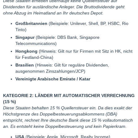
Diese Staaten erheben überhaupt keine Quellensteuer auf
Dividenden für ausländische Anleger. Die Bruttodividende geht
ohne Abzug im Heimatland an Ihr deutsches Depot.
Großbritannien
(Beispiele: Unilever, Shell, BP, HSBC, Rio
Tinto)
Singapur
(Beispiele: DBS Bank, Singapore
Telecommunications)
Hongkong
(Hinweis: Gilt nur für Firmen mit Sitz in HK, nicht
für Festland-China)
Brasilien
(Hinweis: Gilt für reguläre Dividenden,
ausgenommen Zinszahlungen/JCP)
Vereinigte Arabische Emirate / Katar
KATEGORIE 2: LÄNDER MIT AUTOMATISCHER VERRECHNUNG
(15 %)
Diese Staaten behalten 15 % Quellensteuer ein. Da dies exakt der
Höchstgrenze des Doppelbesteuerungsabkommens (DBA)
entspricht, rechnet Ihre deutsche Bank diese 15 % vollautomatisch
an. Es entsteht keine Doppelbesteuerung und kein Papierkram.
USA
(Beispiele: Apple, Microsoft, Realty Income)