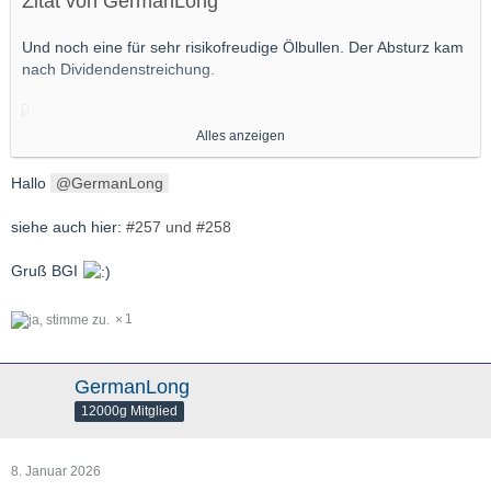
Zitat von GermanLong
Und noch eine für sehr risikofreudige Ölbullen. Der Absturz kam
nach Dividendenstreichung.
Alles anzeigen
Hallo
GermanLong
Gruß,
GL
siehe auch hier:
#257 und #258
Gruß BGI
1
GermanLong
12000g Mitglied
8. Januar 2026