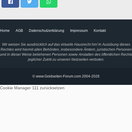
Home
AGB
Datenschutzerklärung
Impressum
Kontakt
Wir weisen Sie ausdrücklich auf das virtuelle Hausrecht hin! In Ausübung dieses
Rechtes wird hiermit allen Behörden, insbesondere Ämtern, juristischen Personen
und in dieser Weise beliehenen Personen sowie Anstalten des öffentlichen Rechts
jeglicher Zutritt zu unseren Netzseiten verboten.
© www.Goldseiten-Forum.com 2004-2026
Cookie Manager 111
zurücksetzen