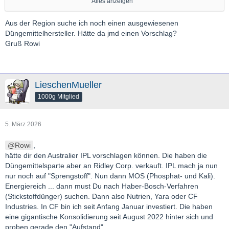
Alles anzeigen
Davon abgesehen gibt/"gab" es am Golf Raffinerien, die
Produkte und Vorprodukte für den Weltmarkt liefern.
Aus der Region suche ich noch einen ausgewiesenen
Düngemittelhersteller. Hätte da jmd einen Vorschlag?
US- und Brazil-Chemieaktien profitieren schon. Stickstoffdünger
Gruß Rowi
benötigt ebenfalls viel Erdgas.
Gruß,
GL
LieschenMueller
1000g Mitglied
5. März 2026
Rowi
,
hätte dir den Australier IPL vorschlagen können. Die haben die
Düngemittelsparte aber an Ridley Corp. verkauft. IPL mach ja nun
nur noch auf "Sprengstoff". Nun dann MOS (Phosphat- und Kali).
Energiereich ... dann must Du nach Haber-Bosch-Verfahren
(Stickstoffdünger) suchen. Dann also Nutrien, Yara oder CF
Industries. In CF bin ich seit Anfang Januar investiert. Die haben
eine gigantische Konsolidierung seit August 2022 hinter sich und
proben gerade den "Aufstand".