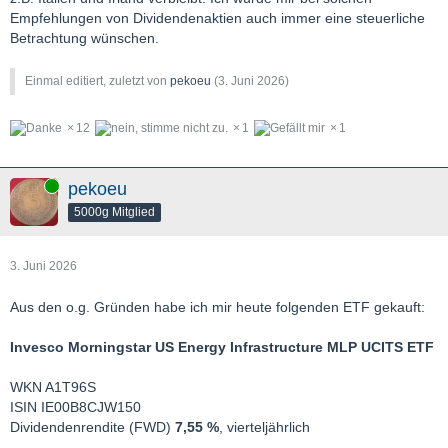
Empfehlungen von Dividendenaktien auch immer eine steuerliche
Betrachtung wünschen.
Einmal editiert, zuletzt von
pekoeu
(
3. Juni 2026
)
12
1
1
Online
pekoeu
5000g Mitglied
3. Juni 2026
Aus den o.g. Gründen habe ich mir heute folgenden ETF gekauft:
Invesco Morningstar US Energy Infrastructure MLP UCITS ETF
WKN A1T96S
ISIN IE00B8CJW150
Dividendenrendite (FWD)
7,55 %
, vierteljährlich