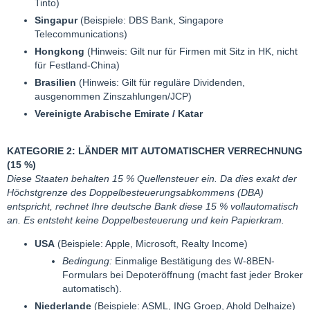
Tinto)
Singapur
(Beispiele: DBS Bank, Singapore
Telecommunications)
Hongkong
(Hinweis: Gilt nur für Firmen mit Sitz in HK, nicht
für Festland-China)
Brasilien
(Hinweis: Gilt für reguläre Dividenden,
ausgenommen Zinszahlungen/JCP)
Vereinigte Arabische Emirate / Katar
KATEGORIE 2: LÄNDER MIT AUTOMATISCHER VERRECHNUNG
(15 %)
Diese Staaten behalten 15 % Quellensteuer ein. Da dies exakt der
Höchstgrenze des Doppelbesteuerungsabkommens (DBA)
entspricht, rechnet Ihre deutsche Bank diese 15 % vollautomatisch
an. Es entsteht keine Doppelbesteuerung und kein Papierkram.
USA
(Beispiele: Apple, Microsoft, Realty Income)
Bedingung:
Einmalige Bestätigung des W-8BEN-
Formulars bei Depoteröffnung (macht fast jeder Broker
automatisch).
Niederlande
(Beispiele: ASML, ING Groep, Ahold Delhaize)