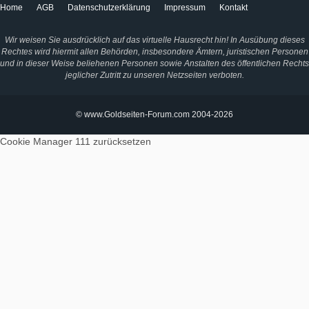
Home
AGB
Datenschutzerklärung
Impressum
Kontakt
Wir weisen Sie ausdrücklich auf das virtuelle Hausrecht hin! In Ausübung dieses
Rechtes wird hiermit allen Behörden, insbesondere Ämtern, juristischen Personen
und in dieser Weise beliehenen Personen sowie Anstalten des öffentlichen Rechts
jeglicher Zutritt zu unseren Netzseiten verboten.
© www.Goldseiten-Forum.com 2004-2026
Cookie Manager 111
zurücksetzen