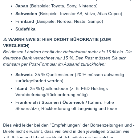
Japan
(Beispiele: Toyota, Sony, Nintendo)
Schweden
(Beispiele: Investor AB, Volvo, Atlas Copco)
Finnland
(Beispiele: Nordea, Neste, Sampo)
Südafrika
⚠️
WARNHINWEIS: HIER DROHT BÜROKRATIE (ZUM
VERGLEICH)
Bei diesen Ländern behält der Heimatstaat mehr als 15 % ein. Die
deutsche Bank verrechnet nur 15 %. Den Rest müssen Sie sich
mühsam per Post-Formular im Ausland zurückholen:
Schweiz
: 35 % Quellensteuer (20 % müssen aufwendig
zurückgefordert werden)
Irland
: 25 % Quellensteuer (z. B. FBD Holdings –
Vorabbefreiung/Rückforderung nötig)
Frankreich / Spanien / Österreich / Italien
: Hohe
Steuersätze, Rückforderung oft langwierig und teuer.
Dies wird leider bei den "Empfehlungen" der Börsenzeitungen und -
Briefe nicht erwähnt, dass viel Geld in den jeweiligen Staaten wie
z.B. Italien und Irland verbleibt. Ich würde mir bei solchen