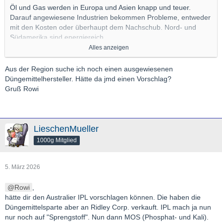
Öl und Gas werden in Europa und Asien knapp und teuer.
Darauf angewiesene Industrien bekommen Probleme, entweder
mit den Kosten oder überhaupt dem Nachschub. Nord- und
Südamerika sind energiereich.
Alles anzeigen
Davon abgesehen gibt/"gab" es am Golf Raffinerien, die
Produkte und Vorprodukte für den Weltmarkt liefern.
Aus der Region suche ich noch einen ausgewiesenen
Düngemittelhersteller. Hätte da jmd einen Vorschlag?
US- und Brazil-Chemieaktien profitieren schon. Stickstoffdünger
Gruß Rowi
benötigt ebenfalls viel Erdgas.
Gruß,
GL
LieschenMueller
1000g Mitglied
5. März 2026
Rowi
,
hätte dir den Australier IPL vorschlagen können. Die haben die
Düngemittelsparte aber an Ridley Corp. verkauft. IPL mach ja nun
nur noch auf "Sprengstoff". Nun dann MOS (Phosphat- und Kali).