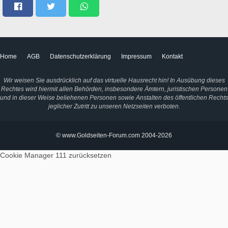
Home
AGB
Datenschutzerklärung
Impressum
Kontakt
Wir weisen Sie ausdrücklich auf das virtuelle Hausrecht hin! In Ausübung dieses
Rechtes wird hiermit allen Behörden, insbesondere Ämtern, juristischen Personen
und in dieser Weise beliehenen Personen sowie Anstalten des öffentlichen Rechts
jeglicher Zutritt zu unseren Netzseiten verboten.
© www.Goldseiten-Forum.com 2004-2026
Cookie Manager 111
zurücksetzen