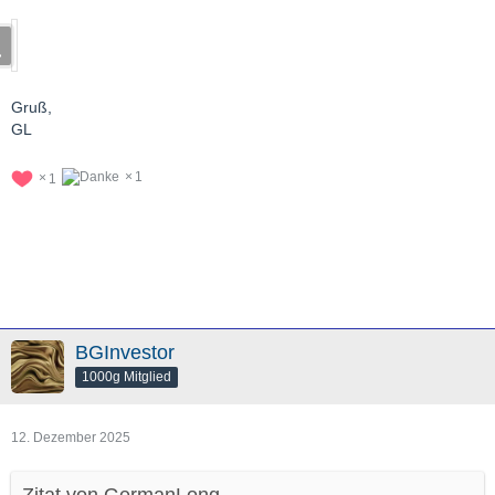
Gruß,
GL
1
1
BGInvestor
1000g Mitglied
12. Dezember 2025
Zitat von GermanLong