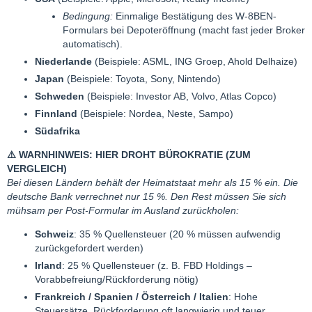
Bedingung:
Einmalige Bestätigung des W-8BEN-
Formulars bei Depoteröffnung (macht fast jeder Broker
automatisch).
Niederlande
(Beispiele: ASML, ING Groep, Ahold Delhaize)
Japan
(Beispiele: Toyota, Sony, Nintendo)
Schweden
(Beispiele: Investor AB, Volvo, Atlas Copco)
Finnland
(Beispiele: Nordea, Neste, Sampo)
Südafrika
⚠️
WARNHINWEIS: HIER DROHT BÜROKRATIE (ZUM
VERGLEICH)
Bei diesen Ländern behält der Heimatstaat mehr als 15 % ein. Die
deutsche Bank verrechnet nur 15 %. Den Rest müssen Sie sich
mühsam per Post-Formular im Ausland zurückholen:
Schweiz
: 35 % Quellensteuer (20 % müssen aufwendig
zurückgefordert werden)
Irland
: 25 % Quellensteuer (z. B. FBD Holdings –
Vorabbefreiung/Rückforderung nötig)
Frankreich / Spanien / Österreich / Italien
: Hohe
Steuersätze, Rückforderung oft langwierig und teuer.