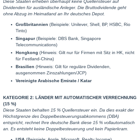
Diese Staaten erheben überhaupt keine Quellensteuer auf
Dividenden für ausländische Anleger. Die Bruttodividende geht
ohne Abzug im Heimatland an Ihr deutsches Depot.
Großbritannien
(Beispiele: Unilever, Shell, BP, HSBC, Rio
Tinto)
Singapur
(Beispiele: DBS Bank, Singapore
Telecommunications)
Hongkong
(Hinweis: Gilt nur für Firmen mit Sitz in HK, nicht
für Festland-China)
Brasilien
(Hinweis: Gilt für reguläre Dividenden,
ausgenommen Zinszahlungen/JCP)
Vereinigte Arabische Emirate / Katar
KATEGORIE 2: LÄNDER MIT AUTOMATISCHER VERRECHNUNG
(15 %)
Diese Staaten behalten 15 % Quellensteuer ein. Da dies exakt der
Höchstgrenze des Doppelbesteuerungsabkommens (DBA)
entspricht, rechnet Ihre deutsche Bank diese 15 % vollautomatisch
an. Es entsteht keine Doppelbesteuerung und kein Papierkram.
USA
(Beispiele: Apple, Microsoft, Realty Income)