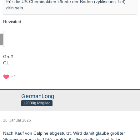
Für die US-Chemieaktien könnte der Boden (zyklisches Tief)
drin sein.
Revisited:
Gruß,
GL
1
GermanLong
12000g Mitglied
26. Januar 2026
Nach Kauf von Calpine abgestürzt. Wird damit glaube größter
Stromversorger der USA, größte Kraftwerksflotte, und fett in