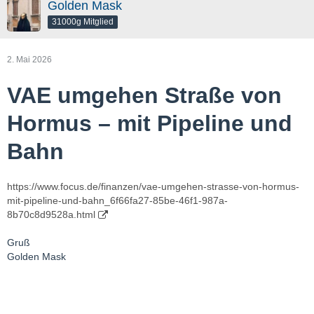
Golden Mask
31000g Mitglied
2. Mai 2026
VAE umgehen Straße von
Hormus – mit Pipeline und
Bahn
https://www.focus.de/finanzen/vae-umgehen-strasse-von-hormus-
mit-pipeline-und-bahn_6f66fa27-85be-46f1-987a-
8b70c8d9528a.html
Gruß
Golden Mask