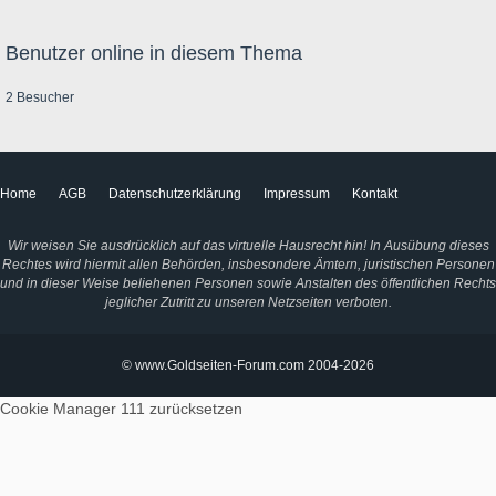
Benutzer online in diesem Thema
2 Besucher
Home
AGB
Datenschutzerklärung
Impressum
Kontakt
Wir weisen Sie ausdrücklich auf das virtuelle Hausrecht hin! In Ausübung dieses
Rechtes wird hiermit allen Behörden, insbesondere Ämtern, juristischen Personen
und in dieser Weise beliehenen Personen sowie Anstalten des öffentlichen Rechts
jeglicher Zutritt zu unseren Netzseiten verboten.
© www.Goldseiten-Forum.com 2004-2026
Cookie Manager 111
zurücksetzen