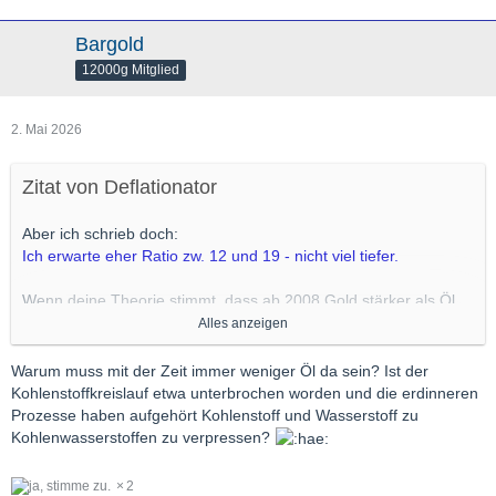
Bargold
12000g Mitglied
2. Mai 2026
Zitat von Deflationator
Aber ich schrieb doch:
Ich erwarte eher Ratio zw. 12 und 19 - nicht viel tiefer.
Wenn deine Theorie stimmt, dass ab 2008 Gold stärker als Öl
steigt, dann würde es bedeuten, dass knapp werdendes Öl nicht
Alles anzeigen
existieren wird.
Warum muss mit der Zeit immer weniger Öl da sein? Ist der
Nüchtern betrachtet muß aber mit der Zeit immer weniger Öl da
Kohlenstoffkreislauf etwa unterbrochen worden und die erdinneren
sein - während Gold kaum verbraucht wird.
Prozesse haben aufgehört Kohlenstoff und Wasserstoff zu
Kohlenwasserstoffen zu verpressen?
2