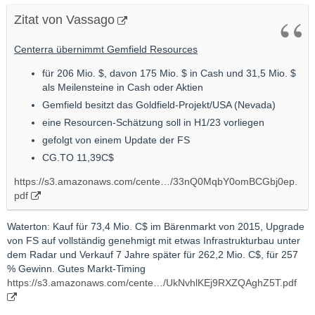
Zitat von Vassago
Centerra übernimmt Gemfield Resources
für 206 Mio. $, davon 175 Mio. $ in Cash und 31,5 Mio. $
als Meilensteine in Cash oder Aktien
Gemfield besitzt das Goldfield-Projekt/USA (Nevada)
eine Resourcen-Schätzung soll in H1/23 vorliegen
gefolgt von einem Update der FS
CG.TO 11,39C$
https://s3.amazonaws.com/cente…/33nQ0MqbY0omBCGbj0ep.
pdf
Waterton: Kauf für 73,4 Mio. C$ im Bärenmarkt von 2015, Upgrade
von FS auf vollständig genehmigt mit etwas Infrastrukturbau unter
dem Radar und Verkauf 7 Jahre später für 262,2 Mio. C$, für 257
% Gewinn. Gutes Markt-Timing
https://s3.amazonaws.com/cente…/UkNvhlKEj9RXZQAghZ5T.pdf