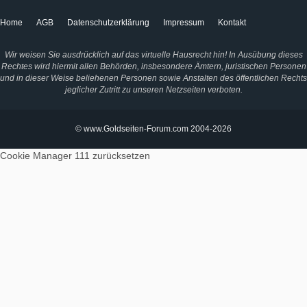
Home
AGB
Datenschutzerklärung
Impressum
Kontakt
Wir weisen Sie ausdrücklich auf das virtuelle Hausrecht hin! In Ausübung dieses
Rechtes wird hiermit allen Behörden, insbesondere Ämtern, juristischen Personen
und in dieser Weise beliehenen Personen sowie Anstalten des öffentlichen Rechts
jeglicher Zutritt zu unseren Netzseiten verboten.
© www.Goldseiten-Forum.com 2004-2026
Cookie Manager 111
zurücksetzen