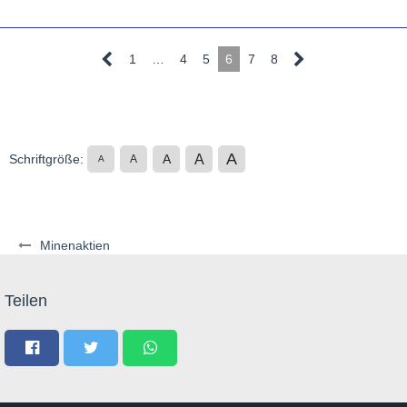
1
…
4
5
6
7
8
A
A
Schriftgröße:
A
A
A
Minenaktien
Teilen