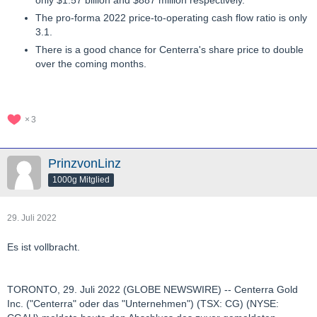
only $1.57 billion and $887 million respectively.
The pro-forma 2022 price-to-operating cash flow ratio is only
3.1.
There is a good chance for Centerra's share price to double
over the coming months.
3
PrinzvonLinz
1000g Mitglied
29. Juli 2022
Es ist vollbracht.
TORONTO, 29. Juli 2022 (GLOBE NEWSWIRE) -- Centerra Gold
Inc. ("Centerra" oder das "Unternehmen") (TSX: CG) (NYSE: