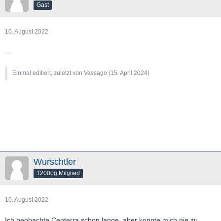
Gast
10. August 2022
...
Einmal editiert, zuletzt von Vassago (
15. April 2024
)
Wurschtler
12000g Mitglied
10. August 2022
Ich beobachte Centerra schon lange, aber konnte mich nie zu