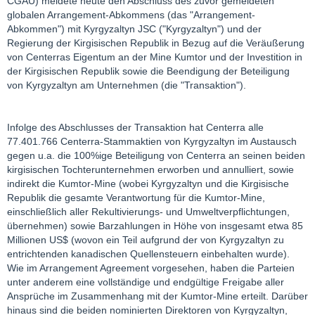
CGAU) meldete heute den Abschluss des zuvor gemeldeten
globalen Arrangement-Abkommens (das "Arrangement-
Abkommen") mit Kyrgyzaltyn JSC ("Kyrgyzaltyn") und der
Regierung der Kirgisischen Republik in Bezug auf die Veräußerung
von Centerras Eigentum an der Mine Kumtor und der Investition in
der Kirgisischen Republik sowie die Beendigung der Beteiligung
von Kyrgyzaltyn am Unternehmen (die "Transaktion").
Infolge des Abschlusses der Transaktion hat Centerra alle
77.401.766 Centerra-Stammaktien von Kyrgyzaltyn im Austausch
gegen u.a. die 100%ige Beteiligung von Centerra an seinen beiden
kirgisischen Tochterunternehmen erworben und annulliert, sowie
indirekt die Kumtor-Mine (wobei Kyrgyzaltyn und die Kirgisische
Republik die gesamte Verantwortung für die Kumtor-Mine,
einschließlich aller Rekultivierungs- und Umweltverpflichtungen,
übernehmen) sowie Barzahlungen in Höhe von insgesamt etwa 85
Millionen US$ (wovon ein Teil aufgrund der von Kyrgyzaltyn zu
entrichtenden kanadischen Quellensteuern einbehalten wurde).
Wie im Arrangement Agreement vorgesehen, haben die Parteien
unter anderem eine vollständige und endgültige Freigabe aller
Ansprüche im Zusammenhang mit der Kumtor-Mine erteilt. Darüber
hinaus sind die beiden nominierten Direktoren von Kyrgyzaltyn,