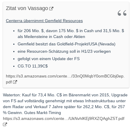
Zitat von Vassago
Centerra übernimmt Gemfield Resources
für 206 Mio. $, davon 175 Mio. $ in Cash und 31,5 Mio. $
als Meilensteine in Cash oder Aktien
Gemfield besitzt das Goldfield-Projekt/USA (Nevada)
eine Resourcen-Schätzung soll in H1/23 vorliegen
gefolgt von einem Update der FS
CG.TO 11,39C$
https://s3.amazonaws.com/cente…/33nQ0MqbY0omBCGbj0ep.
pdf
Waterton: Kauf für 73,4 Mio. C$ im Bärenmarkt von 2015, Upgrade
von FS auf vollständig genehmigt mit etwas Infrastrukturbau unter
dem Radar und Verkauf 7 Jahre später für 262,2 Mio. C$, für 257
% Gewinn. Gutes Markt-Timing
https://s3.amazonaws.com/cente…/UkNvhlKEj9RXZQAghZ5T.pdf