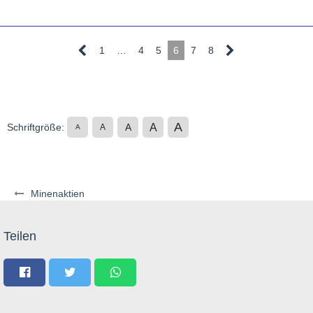
1
…
4
5
6
7
8
A
A
Schriftgröße:
A
A
A
Minenaktien
Teilen