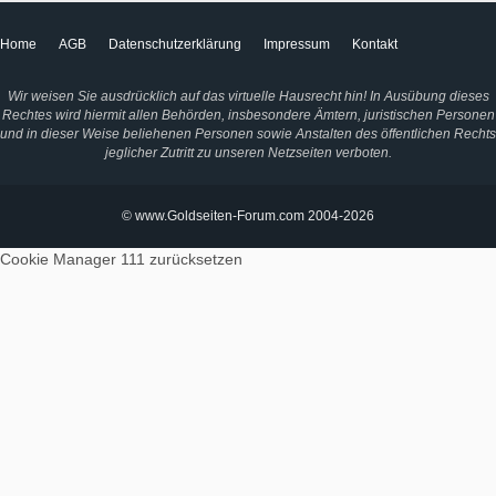
Home
AGB
Datenschutzerklärung
Impressum
Kontakt
Wir weisen Sie ausdrücklich auf das virtuelle Hausrecht hin! In Ausübung dieses
Rechtes wird hiermit allen Behörden, insbesondere Ämtern, juristischen Personen
und in dieser Weise beliehenen Personen sowie Anstalten des öffentlichen Rechts
jeglicher Zutritt zu unseren Netzseiten verboten.
© www.Goldseiten-Forum.com 2004-2026
Cookie Manager 111
zurücksetzen