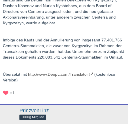
hinaus sind die beiden nominierten Direktoren von Kyrgyzaltyn,
Dushen Kasenov und Nurlan Kyshtobaev, aus dem Board of
Directors von Centerra ausgeschieden, und die neu gefasste
Aktionärsvereinbarung, unter anderem zwischen Centerra und
Kyrgyzaltyn, wurde aufgelöst.
Infolge des Kaufs und der Annullierung von insgesamt 77.401.766
Centerra-Stammaktien, die zuvor von Kyrgyzaltyn im Rahmen der
Transaktion gehalten wurden, hat das Unternehmen zum Zeitpunkt
dieses Dokuments 220.083.541 Centerra-Stammaktien im Umlauf.
Übersetzt mit
http://www.DeepL.com/Translator
(kostenlose
Version)
1
PrinzvonLinz
1000g Mitglied