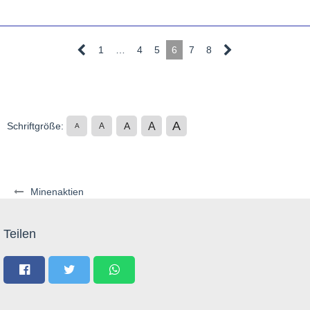
1
…
4
5
6
7
8
A
A
Schriftgröße:
A
A
A
Minenaktien
Teilen