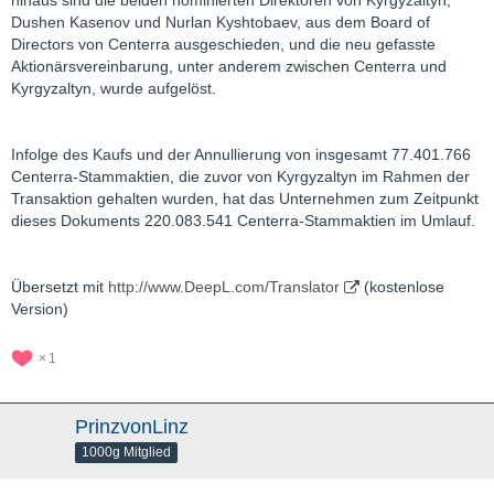
hinaus sind die beiden nominierten Direktoren von Kyrgyzaltyn,
Dushen Kasenov und Nurlan Kyshtobaev, aus dem Board of
Directors von Centerra ausgeschieden, und die neu gefasste
Aktionärsvereinbarung, unter anderem zwischen Centerra und
Kyrgyzaltyn, wurde aufgelöst.
Infolge des Kaufs und der Annullierung von insgesamt 77.401.766
Centerra-Stammaktien, die zuvor von Kyrgyzaltyn im Rahmen der
Transaktion gehalten wurden, hat das Unternehmen zum Zeitpunkt
dieses Dokuments 220.083.541 Centerra-Stammaktien im Umlauf.
Übersetzt mit
http://www.DeepL.com/Translator
(kostenlose
Version)
1
PrinzvonLinz
1000g Mitglied