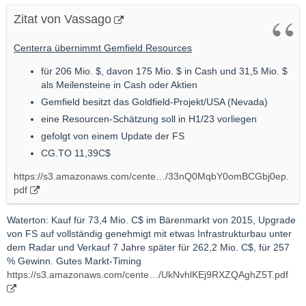
Zitat von Vassago
Centerra übernimmt Gemfield Resources
für 206 Mio. $, davon 175 Mio. $ in Cash und 31,5 Mio. $
als Meilensteine in Cash oder Aktien
Gemfield besitzt das Goldfield-Projekt/USA (Nevada)
eine Resourcen-Schätzung soll in H1/23 vorliegen
gefolgt von einem Update der FS
CG.TO 11,39C$
https://s3.amazonaws.com/cente…/33nQ0MqbY0omBCGbj0ep.
pdf
Waterton: Kauf für 73,4 Mio. C$ im Bärenmarkt von 2015, Upgrade
von FS auf vollständig genehmigt mit etwas Infrastrukturbau unter
dem Radar und Verkauf 7 Jahre später für 262,2 Mio. C$, für 257
% Gewinn. Gutes Markt-Timing
https://s3.amazonaws.com/cente…/UkNvhlKEj9RXZQAghZ5T.pdf