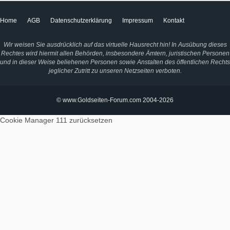
Home
AGB
Datenschutzerklärung
Impressum
Kontakt
Wir weisen Sie ausdrücklich auf das virtuelle Hausrecht hin! In Ausübung dieses
Rechtes wird hiermit allen Behörden, insbesondere Ämtern, juristischen Personen
und in dieser Weise beliehenen Personen sowie Anstalten des öffentlichen Rechts
jeglicher Zutritt zu unseren Netzseiten verboten.
© www.Goldseiten-Forum.com 2004-2026
Cookie Manager 111
zurücksetzen