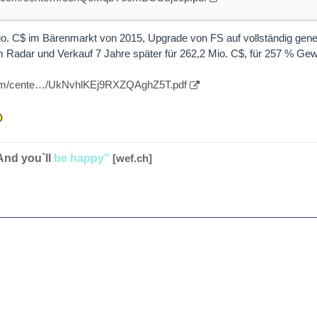
Mio. C$ im Bärenmarkt von 2015, Upgrade von FS auf vollständig gen
m Radar und Verkauf 7 Jahre später für 262,2 Mio. C$, für 257 % Ge
com/cente…/UkNvhlKEj9RXZQAghZ5T.pdf
And you`ll
be happy"
[wef.ch]