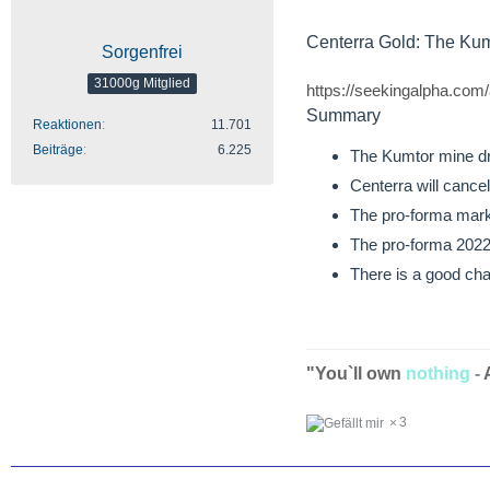
Centerra Gold: The Kum
Sorgenfrei
31000g Mitglied
https://seekingalpha.com/
Summary
Reaktionen
11.701
Beiträge
6.225
The Kumtor mine dr
Centerra will cance
The pro-forma market
The pro-forma 2022 p
There is a good cha
"You`ll own
nothing
-
3