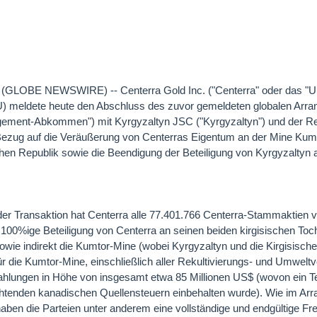
(GLOBE NEWSWIRE) -- Centerra Gold Inc. ("Centerra" oder das "
meldete heute den Abschluss des zuvor gemeldeten globalen Arra
ment-Abkommen") mit Kyrgyzaltyn JSC ("Kyrgyzaltyn") und der Re
 Bezug auf die Veräußerung von Centerras Eigentum an der Mine Kum
ischen Republik sowie die Beendigung der Beteiligung von Kyrgyzalt
der Transaktion hat Centerra alle 77.401.766 Centerra-Stammaktien 
 100%ige Beteiligung von Centerra an seinen beiden kirgisischen To
sowie indirekt die Kumtor-Mine (wobei Kyrgyzaltyn und die Kirgisische
 die Kumtor-Mine, einschließlich aller Rekultivierungs- und Umweltv
lungen in Höhe von insgesamt etwa 85 Millionen US$ (wovon ein Tei
chtenden kanadischen Quellensteuern einbehalten wurde). Wie im Ar
en die Parteien unter anderem eine vollständige und endgültige Fre