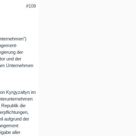
#108
Unternehmen")
ngement-
gierung der
tor und der
yn am Unternehmen
von Kyrgyzaltyn im
chterunternehmen
 Republik die
erpflichtungen,
l aufgrund der
rangement
igabe aller