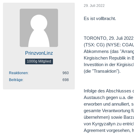
29. Juli 2022
Es ist vollbracht.
TORONTO, 29. Juli 2022 
(TSX: CG) (NYSE: CGAU) 
Abkommens (das "Arrange
PrinzvonLinz
Kirgisischen Republik in
1000g Mitglied
Investition in der Kirgis
(die "Transaktion").
Reaktionen
960
Beiträge
698
Infolge des Abschlusses 
Austausch gegen u.a. die
erworben und annulliert, 
gesamte Verantwortung für
übernehmen) sowie Barzah
von Kyrgyzaltyn zu entri
Agreement vorgesehen, hab