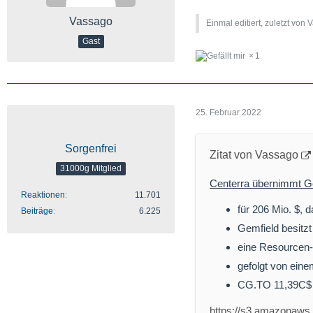
Vassago
Einmal editiert, zuletzt von 
Gast
1
25. Februar 2022
Sorgenfrei
Zitat von Vassago
31000g Mitglied
Centerra übernimmt G
Reaktionen
11.701
für 206 Mio. $, 
Beiträge
6.225
Gemfield besitz
eine Resourcen-
gefolgt von ein
CG.TO 11,39C$
https://s3.amazona