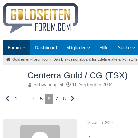
Forum
Dashboard
Mitglieder
Hilfe
Suche
Goldseiten-Forum.com | Das Diskussionsboard für Edelmetalle & Rohstoffe
Centerra Gold / CG (TSX)
Schwabenpfeil
11. September 2004
1
…
4
5
6
7
8
18. Januar 2022
...