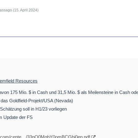
Vassago (
15. April 2024
)
emfield Resources
davon 175 Mio. $ in Cash und 31,5 Mio. $ als Meilensteine in Cash ode
t das Goldfield-Projekt/USA (Nevada)
Schätzung soll in H1/23 vorliegen
em Update der FS
ws.com/cente…/33nQ0MqbY0omBCGbj0ep.pdf