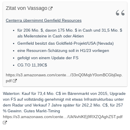
Zitat von Vassago
Centerra übernimmt Gemfield Resources
für 206 Mio. $, davon 175 Mio. $ in Cash und 31,5 Mio. $
als Meilensteine in Cash oder Aktien
Gemfield besitzt das Goldfield-Projekt/USA (Nevada)
eine Resourcen-Schätzung soll in H1/23 vorliegen
gefolgt von einem Update der FS
CG.TO 11,39C$
https://s3.amazonaws.com/cente…/33nQ0MqbY0omBCGbj0ep.
pdf
Waterton: Kauf für 73,4 Mio. C$ im Bärenmarkt von 2015, Upgrade
von FS auf vollständig genehmigt mit etwas Infrastrukturbau unter
dem Radar und Verkauf 7 Jahre später für 262,2 Mio. C$, für 257
% Gewinn. Gutes Markt-Timing
https://s3.amazonaws.com/cente…/UkNvhlKEj9RXZQAghZ5T.pdf