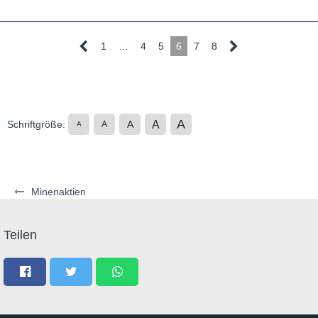
1
…
4
5
6
7
8
A
A
Schriftgröße:
A
A
A
Minenaktien
Teilen