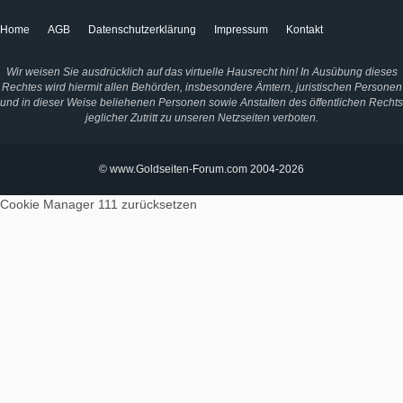
Home
AGB
Datenschutzerklärung
Impressum
Kontakt
Wir weisen Sie ausdrücklich auf das virtuelle Hausrecht hin! In Ausübung dieses
Rechtes wird hiermit allen Behörden, insbesondere Ämtern, juristischen Personen
und in dieser Weise beliehenen Personen sowie Anstalten des öffentlichen Rechts
jeglicher Zutritt zu unseren Netzseiten verboten.
© www.Goldseiten-Forum.com 2004-2026
Cookie Manager 111
zurücksetzen