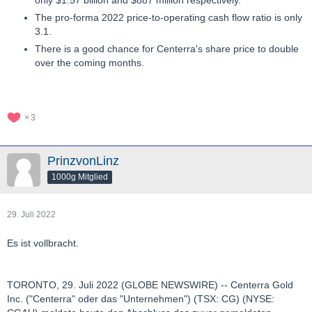
only $1.57 billion and $887 million respectively.
The pro-forma 2022 price-to-operating cash flow ratio is only
3.1.
There is a good chance for Centerra's share price to double
over the coming months.
3
PrinzvonLinz
1000g Mitglied
29. Juli 2022
Es ist vollbracht.
TORONTO, 29. Juli 2022 (GLOBE NEWSWIRE) -- Centerra Gold
Inc. ("Centerra" oder das "Unternehmen") (TSX: CG) (NYSE: