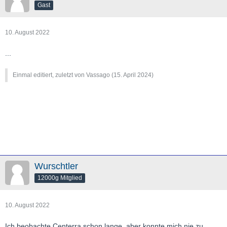
Gast
10. August 2022
...
Einmal editiert, zuletzt von Vassago (
15. April 2024
)
Wurschtler
12000g Mitglied
10. August 2022
Ich beobachte Centerra schon lange, aber konnte mich nie zu