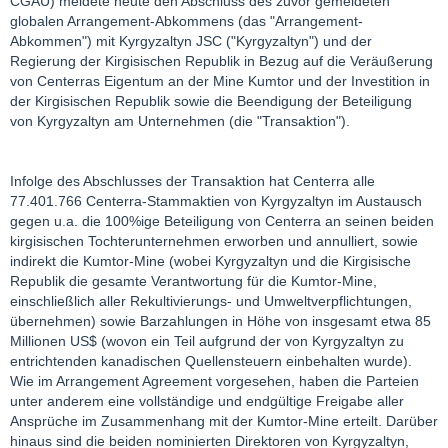
CGAU) meldete heute den Abschluss des zuvor gemeldeten
globalen Arrangement-Abkommens (das "Arrangement-
Abkommen") mit Kyrgyzaltyn JSC ("Kyrgyzaltyn") und der
Regierung der Kirgisischen Republik in Bezug auf die Veräußerung
von Centerras Eigentum an der Mine Kumtor und der Investition in
der Kirgisischen Republik sowie die Beendigung der Beteiligung
von Kyrgyzaltyn am Unternehmen (die "Transaktion").
Infolge des Abschlusses der Transaktion hat Centerra alle
77.401.766 Centerra-Stammaktien von Kyrgyzaltyn im Austausch
gegen u.a. die 100%ige Beteiligung von Centerra an seinen beiden
kirgisischen Tochterunternehmen erworben und annulliert, sowie
indirekt die Kumtor-Mine (wobei Kyrgyzaltyn und die Kirgisische
Republik die gesamte Verantwortung für die Kumtor-Mine,
einschließlich aller Rekultivierungs- und Umweltverpflichtungen,
übernehmen) sowie Barzahlungen in Höhe von insgesamt etwa 85
Millionen US$ (wovon ein Teil aufgrund der von Kyrgyzaltyn zu
entrichtenden kanadischen Quellensteuern einbehalten wurde).
Wie im Arrangement Agreement vorgesehen, haben die Parteien
unter anderem eine vollständige und endgültige Freigabe aller
Ansprüche im Zusammenhang mit der Kumtor-Mine erteilt. Darüber
hinaus sind die beiden nominierten Direktoren von Kyrgyzaltyn,