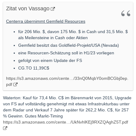
Zitat von Vassago
Centerra übernimmt Gemfield Resources
für 206 Mio. $, davon 175 Mio. $ in Cash und 31,5 Mio. $
als Meilensteine in Cash oder Aktien
Gemfield besitzt das Goldfield-Projekt/USA (Nevada)
eine Resourcen-Schätzung soll in H1/23 vorliegen
gefolgt von einem Update der FS
CG.TO 11,39C$
https://s3.amazonaws.com/cente…/33nQ0MqbY0omBCGbj0ep.
pdf
Waterton: Kauf für 73,4 Mio. C$ im Bärenmarkt von 2015, Upgrade
von FS auf vollständig genehmigt mit etwas Infrastrukturbau unter
dem Radar und Verkauf 7 Jahre später für 262,2 Mio. C$, für 257
% Gewinn. Gutes Markt-Timing
https://s3.amazonaws.com/cente…/UkNvhlKEj9RXZQAghZ5T.pdf