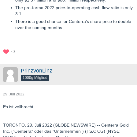
only $1.57 billion and $887 million respectively.
The pro-forma 2022 price-to-operating cash flow ratio is only
3.1.
There is a good chance for Centerra's share price to double
over the coming months.
3
PrinzvonLinz
1000g Mitglied
29. Juli 2022
Es ist vollbracht.
TORONTO, 29. Juli 2022 (GLOBE NEWSWIRE) -- Centerra Gold
Inc. ("Centerra" oder das "Unternehmen") (TSX: CG) (NYSE: