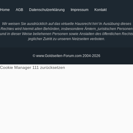
Home
AGB
Datenschutzerklärung
Impressum
Kontakt
Wir weisen Sie ausdrücklich auf das virtuelle Hausrecht hin! In Ausübung dieses
Rechtes wird hiermit allen Behörden, insbesondere Ämtern, juristischen Personen
und in dieser Weise beliehenen Personen sowie Anstalten des öffentlichen Rechts
jeglicher Zutritt zu unseren Netzseiten verboten.
© www.Goldseiten-Forum.com 2004-2026
Cookie Manager 111
zurücksetzen