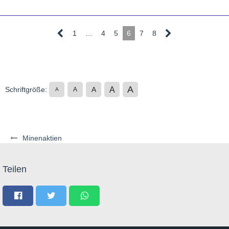
1
…
4
5
6
7
8
A
A
Schriftgröße:
A
A
A
Minenaktien
Teilen