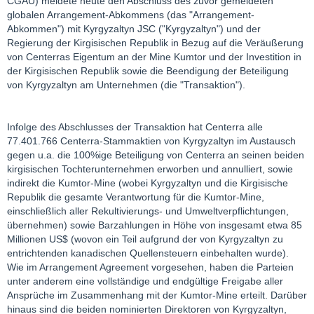
CGAU) meldete heute den Abschluss des zuvor gemeldeten
globalen Arrangement-Abkommens (das "Arrangement-
Abkommen") mit Kyrgyzaltyn JSC ("Kyrgyzaltyn") und der
Regierung der Kirgisischen Republik in Bezug auf die Veräußerung
von Centerras Eigentum an der Mine Kumtor und der Investition in
der Kirgisischen Republik sowie die Beendigung der Beteiligung
von Kyrgyzaltyn am Unternehmen (die "Transaktion").
Infolge des Abschlusses der Transaktion hat Centerra alle
77.401.766 Centerra-Stammaktien von Kyrgyzaltyn im Austausch
gegen u.a. die 100%ige Beteiligung von Centerra an seinen beiden
kirgisischen Tochterunternehmen erworben und annulliert, sowie
indirekt die Kumtor-Mine (wobei Kyrgyzaltyn und die Kirgisische
Republik die gesamte Verantwortung für die Kumtor-Mine,
einschließlich aller Rekultivierungs- und Umweltverpflichtungen,
übernehmen) sowie Barzahlungen in Höhe von insgesamt etwa 85
Millionen US$ (wovon ein Teil aufgrund der von Kyrgyzaltyn zu
entrichtenden kanadischen Quellensteuern einbehalten wurde).
Wie im Arrangement Agreement vorgesehen, haben die Parteien
unter anderem eine vollständige und endgültige Freigabe aller
Ansprüche im Zusammenhang mit der Kumtor-Mine erteilt. Darüber
hinaus sind die beiden nominierten Direktoren von Kyrgyzaltyn,