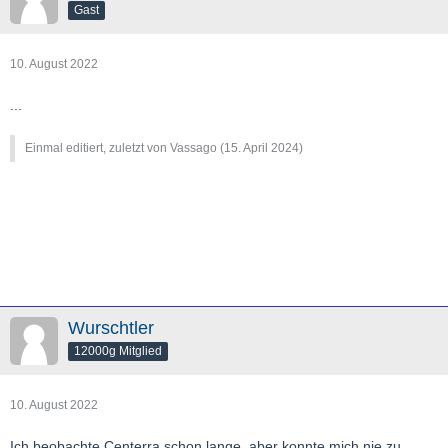
Gast
10. August 2022
...
Einmal editiert, zuletzt von Vassago (
15. April 2024
)
Wurschtler
12000g Mitglied
10. August 2022
Ich beobachte Centerra schon lange, aber konnte mich nie zu