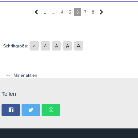
1
…
4
5
6
7
8
A
A
Schriftgröße:
A
A
A
Minenaktien
Teilen