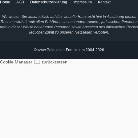
Home
AGB
Datenschutzerklärung
Impressum
Kontakt
Wir weisen Sie ausdrücklich auf das virtuelle Hausrecht hin! In Ausübung dieses
Rechtes wird hiermit allen Behörden, insbesondere Ämtern, juristischen Personen
und in dieser Weise beliehenen Personen sowie Anstalten des öffentlichen Rechts
jeglicher Zutritt zu unseren Netzseiten verboten.
© www.Goldseiten-Forum.com 2004-2026
Cookie Manager 111
zurücksetzen