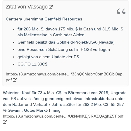
Zitat von Vassago
Centerra übernimmt Gemfield Resources
für 206 Mio. $, davon 175 Mio. $ in Cash und 31,5 Mio. $
als Meilensteine in Cash oder Aktien
Gemfield besitzt das Goldfield-Projekt/USA (Nevada)
eine Resourcen-Schätzung soll in H1/23 vorliegen
gefolgt von einem Update der FS
CG.TO 11,39C$
https://s3.amazonaws.com/cente…/33nQ0MqbY0omBCGbj0ep.
pdf
Waterton: Kauf für 73,4 Mio. C$ im Bärenmarkt von 2015, Upgrade
von FS auf vollständig genehmigt mit etwas Infrastrukturbau unter
dem Radar und Verkauf 7 Jahre später für 262,2 Mio. C$, für 257
% Gewinn. Gutes Markt-Timing
https://s3.amazonaws.com/cente…/UkNvhlKEj9RXZQAghZ5T.pdf