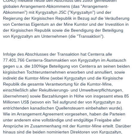
CGAU) meldete heute den Abschluss des zuvor gemeldeten
globalen Arrangement-Abkommens (das "Arrangement-
Abkommen") mit Kyrgyzaltyn JSC ("Kyrgyzaltyn") und der
Regierung der Kirgisischen Republik in Bezug auf die Veräußerung
von Centerras Eigentum an der Mine Kumtor und der Investition in
der Kirgisischen Republik sowie die Beendigung der Beteiligung
von Kyrgyzaltyn am Unternehmen (die "Transaktion").
Infolge des Abschlusses der Transaktion hat Centerra alle
77.401.766 Centerra-Stammaktien von Kyrgyzaltyn im Austausch
gegen u.a. die 100%ige Beteiligung von Centerra an seinen beiden
kirgisischen Tochterunternehmen erworben und annulliert, sowie
indirekt die Kumtor-Mine (wobei Kyrgyzaltyn und die Kirgisische
Republik die gesamte Verantwortung für die Kumtor-Mine,
einschließlich aller Rekultivierungs- und Umweltverpflichtungen,
übernehmen) sowie Barzahlungen in Höhe von insgesamt etwa 85
Millionen US$ (wovon ein Teil aufgrund der von Kyrgyzaltyn zu
entrichtenden kanadischen Quellensteuern einbehalten wurde).
Wie im Arrangement Agreement vorgesehen, haben die Parteien
unter anderem eine vollständige und endgültige Freigabe aller
Ansprüche im Zusammenhang mit der Kumtor-Mine erteilt. Darüber
hinaus sind die beiden nominierten Direktoren von Kyrgyzaltyn,