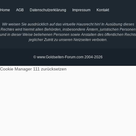
Home
AGB
Datenschutzerklärung
Impressum
Kontakt
Wir weisen Sie ausdrücklich auf das virtuelle Hausrecht hin! In Ausübung dieses
Rechtes wird hiermit allen Behörden, insbesondere Ämtern, juristischen Personen
und in dieser Weise beliehenen Personen sowie Anstalten des öffentlichen Rechts
jeglicher Zutritt zu unseren Netzseiten verboten.
© www.Goldseiten-Forum.com 2004-2026
Cookie Manager 111
zurücksetzen