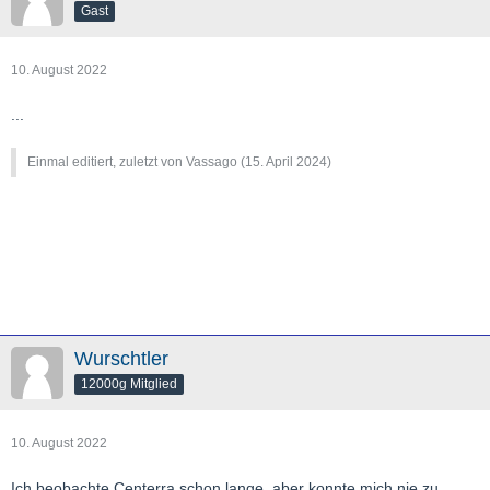
Gast
10. August 2022
...
Einmal editiert, zuletzt von Vassago (
15. April 2024
)
Wurschtler
12000g Mitglied
10. August 2022
Ich beobachte Centerra schon lange, aber konnte mich nie zu