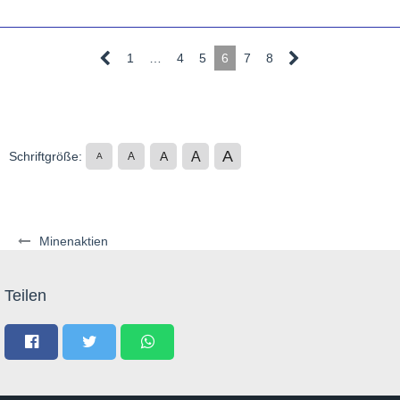
1
…
4
5
6
7
8
A
A
Schriftgröße:
A
A
A
Minenaktien
Teilen