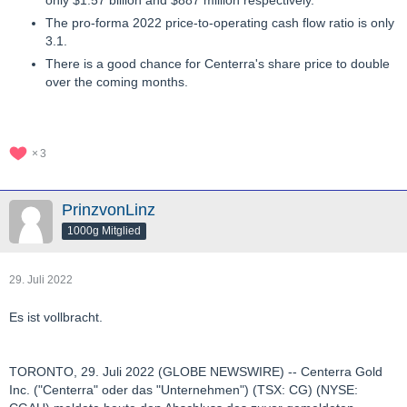
only $1.57 billion and $887 million respectively.
The pro-forma 2022 price-to-operating cash flow ratio is only
3.1.
There is a good chance for Centerra's share price to double
over the coming months.
3
PrinzvonLinz
1000g Mitglied
29. Juli 2022
Es ist vollbracht.
TORONTO, 29. Juli 2022 (GLOBE NEWSWIRE) -- Centerra Gold
Inc. ("Centerra" oder das "Unternehmen") (TSX: CG) (NYSE: