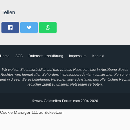
Teilen
Home
AGB
Datenschutzerklärung
Impressum
Kontakt
Wir weisen Sie ausdrücklich auf das virtuelle Hausrecht hin! In Ausübung dieses
Rechtes wird hiermit allen Behörden, insbesondere Ämtern, juristischen Personen
und in dieser Weise beliehenen Personen sowie Anstalten des öffentlichen Rechts
jeglicher Zutritt zu unseren Netzseiten verboten.
© www.Goldseiten-Forum.com 2004-2026
Cookie Manager 111
zurücksetzen