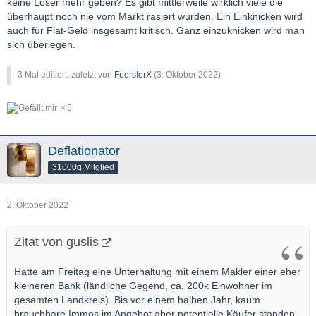
keine Loser mehr geben? Es gibt mittlerweile wirklich viele die
überhaupt noch nie vom Markt rasiert wurden. Ein Einknicken wird
auch für Fiat-Geld insgesamt kritisch. Ganz einzuknicken wird man
sich überlegen.
3 Mal editiert, zuletzt von
FoersterX
(
3. Oktober 2022
)
5
Deflationator
31000g Mitglied
2. Oktober 2022
Zitat von guslis
Hatte am Freitag eine Unterhaltung mit einem Makler einer eher
kleineren Bank (ländliche Gegend, ca. 200k Einwohner im
gesamten Landkreis). Bis vor einem halben Jahr, kaum
brauchbare Immos im Angebot aber potentielle Käufer standen