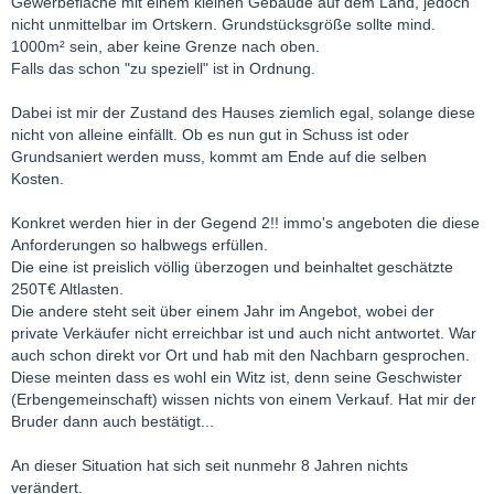
Gewerbefläche mit einem kleinen Gebäude auf dem Land, jedoch
nicht unmittelbar im Ortskern. Grundstücksgröße sollte mind.
1000m² sein, aber keine Grenze nach oben.
Falls das schon "zu speziell" ist in Ordnung.
Dabei ist mir der Zustand des Hauses ziemlich egal, solange diese
nicht von alleine einfällt. Ob es nun gut in Schuss ist oder
Grundsaniert werden muss, kommt am Ende auf die selben
Kosten.
Konkret werden hier in der Gegend 2!! immo's angeboten die diese
Anforderungen so halbwegs erfüllen.
Die eine ist preislich völlig überzogen und beinhaltet geschätzte
250T€ Altlasten.
Die andere steht seit über einem Jahr im Angebot, wobei der
private Verkäufer nicht erreichbar ist und auch nicht antwortet. War
auch schon direkt vor Ort und hab mit den Nachbarn gesprochen.
Diese meinten dass es wohl ein Witz ist, denn seine Geschwister
(Erbengemeinschaft) wissen nichts von einem Verkauf. Hat mir der
Bruder dann auch bestätigt...
An dieser Situation hat sich seit nunmehr 8 Jahren nichts
verändert.