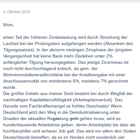
3. Oktober 2022
Moin,
einen Teil der höheren Zinsbelastung wird durch Streckung der
Laufzeit bei der Prolongation aufgefangen werden (Absenken des
Tilgungssatzes). In der abnorm niedrigen Zinsphase der jüngsten
Vergangenheit hat keine Bank mehr Darlehen unter 2%
anfänglicher Tilgung herausgegeben. Das jetzige Zinsniveau ist
noch nicht durchschlagend kritisch, da gem. der
Wohnimmobilienkreditrichtlinie bei der Kreditvergabe mit einer
Anschlussannuität von mindestens 6%, meistens 7% gerechnet
wurde.
Die größte Gefahr aus meiner Sicht besteht bei durch Wegfall der
nachhaltigen Kapitaldienstfähigkeit (Arbeitsplatzverlust). Das
Gerede vom Fachkräftemangel ist hohles Geschwätz! Wenn
Deutschland jetzt den Weg in die Deindustrialisierung unter
Gnaden der aktuellen Re
gier
ung
geht
gehen muss, wird es
hunderttausende Arbeitslose geben, deren Arbeitsplatz bis dato als
hochbezahlter und sicherer Job galt. Das wird vor allem den Süden
Deutschlands betreffen, da es im Norden nicht sonderlich viel