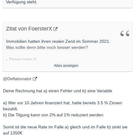
Verfügung steht.
Zitat von FoersterX
Immobilien hatten ihren realen Zenit im Sommer 2021.
Was sollte denn bitte noch besser werden?
- Zinsen nahe 0
- Internet-Portale leer
Alles anzeigen
- Vollbeschäftigung
- Inflation niedrig
@Deflationator
- Grundsteuern niedrig
- Banken willig
Deine Rechnung hat a) einen Fehler und b) eine Variable
- hohe Einkommen
- kaum Insolvenzen/ZV
a) Wer vor 10 Jahren finanziert hat, hatte bereits 3.5 % Zinsen
- Aktien und sonstige Assets mit jahrelangen Steigungen (= hohe
bezahlt.
Vermögen)
b) Die Tilgung kann von 2% auf 1% reduziert werden
- Demografie am Anschlag (Kinder der Babyboomer kaufen +
kleinere Sterbejahrgänge wegen 2.WK)
Somit ist die neue Rate im Falle a) gleich und im Falle b) sinkt sie
- Corona sperrt Leute zwei Jahre zu Hause ein (wollen besser
auf 1350€