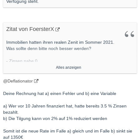
Verfügung steht.
Zitat von FoersterX
Immobilien hatten ihren realen Zenit im Sommer 2021.
Was sollte denn bitte noch besser werden?
- Zinsen nahe 0
- Internet-Portale leer
Alles anzeigen
- Vollbeschäftigung
- Inflation niedrig
@Deflationator
- Grundsteuern niedrig
- Banken willig
Deine Rechnung hat a) einen Fehler und b) eine Variable
- hohe Einkommen
- kaum Insolvenzen/ZV
a) Wer vor 10 Jahren finanziert hat, hatte bereits 3.5 % Zinsen
- Aktien und sonstige Assets mit jahrelangen Steigungen (= hohe
bezahlt.
Vermögen)
b) Die Tilgung kann von 2% auf 1% reduziert werden
- Demografie am Anschlag (Kinder der Babyboomer kaufen +
kleinere Sterbejahrgänge wegen 2.WK)
Somit ist die neue Rate im Falle a) gleich und im Falle b) sinkt sie
- Corona sperrt Leute zwei Jahre zu Hause ein (wollen besser
auf 1350€