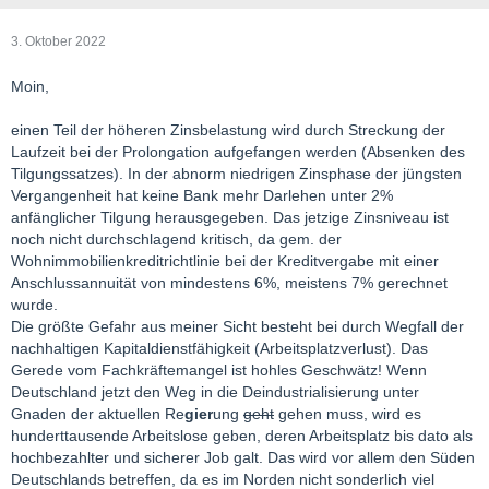
3. Oktober 2022
Moin,
einen Teil der höheren Zinsbelastung wird durch Streckung der
Laufzeit bei der Prolongation aufgefangen werden (Absenken des
Tilgungssatzes). In der abnorm niedrigen Zinsphase der jüngsten
Vergangenheit hat keine Bank mehr Darlehen unter 2%
anfänglicher Tilgung herausgegeben. Das jetzige Zinsniveau ist
noch nicht durchschlagend kritisch, da gem. der
Wohnimmobilienkreditrichtlinie bei der Kreditvergabe mit einer
Anschlussannuität von mindestens 6%, meistens 7% gerechnet
wurde.
Die größte Gefahr aus meiner Sicht besteht bei durch Wegfall der
nachhaltigen Kapitaldienstfähigkeit (Arbeitsplatzverlust). Das
Gerede vom Fachkräftemangel ist hohles Geschwätz! Wenn
Deutschland jetzt den Weg in die Deindustrialisierung unter
Gnaden der aktuellen Re
gier
ung
geht
gehen muss, wird es
hunderttausende Arbeitslose geben, deren Arbeitsplatz bis dato als
hochbezahlter und sicherer Job galt. Das wird vor allem den Süden
Deutschlands betreffen, da es im Norden nicht sonderlich viel