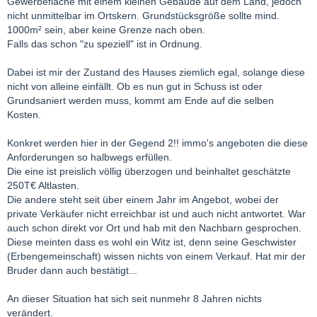
Gewerbefläche mit einem kleinen Gebäude auf dem Land, jedoch
nicht unmittelbar im Ortskern. Grundstücksgröße sollte mind.
1000m² sein, aber keine Grenze nach oben.
Falls das schon "zu speziell" ist in Ordnung.
Dabei ist mir der Zustand des Hauses ziemlich egal, solange diese
nicht von alleine einfällt. Ob es nun gut in Schuss ist oder
Grundsaniert werden muss, kommt am Ende auf die selben
Kosten.
Konkret werden hier in der Gegend 2!! immo's angeboten die diese
Anforderungen so halbwegs erfüllen.
Die eine ist preislich völlig überzogen und beinhaltet geschätzte
250T€ Altlasten.
Die andere steht seit über einem Jahr im Angebot, wobei der
private Verkäufer nicht erreichbar ist und auch nicht antwortet. War
auch schon direkt vor Ort und hab mit den Nachbarn gesprochen.
Diese meinten dass es wohl ein Witz ist, denn seine Geschwister
(Erbengemeinschaft) wissen nichts von einem Verkauf. Hat mir der
Bruder dann auch bestätigt...
An dieser Situation hat sich seit nunmehr 8 Jahren nichts
verändert.