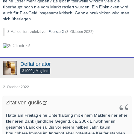
keine Loser mehr geben? Es gibt mittlerweile wirklich viele die
überhaupt noch nie vom Markt rasiert wurden. Ein Einknicken wird
auch für Fiat-Geld insgesamt kritisch. Ganz einzuknicken wird man
sich überlegen.
3 Mal editiert, zuletzt von
FoersterX
(
3. Oktober 2022
)
5
Deflationator
31000g Mitglied
2. Oktober 2022
Zitat von guslis
Hatte am Freitag eine Unterhaltung mit einem Makler einer eher
kleineren Bank (ländliche Gegend, ca. 200k Einwohner im
gesamten Landkreis). Bis vor einem halben Jahr, kaum
brauchbare Immos im Angebot aber potentielle Käufer standen