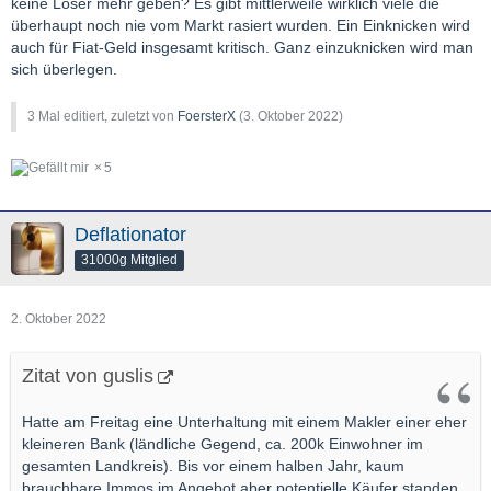
keine Loser mehr geben? Es gibt mittlerweile wirklich viele die
überhaupt noch nie vom Markt rasiert wurden. Ein Einknicken wird
auch für Fiat-Geld insgesamt kritisch. Ganz einzuknicken wird man
sich überlegen.
3 Mal editiert, zuletzt von
FoersterX
(
3. Oktober 2022
)
5
Deflationator
31000g Mitglied
2. Oktober 2022
Zitat von guslis
Hatte am Freitag eine Unterhaltung mit einem Makler einer eher
kleineren Bank (ländliche Gegend, ca. 200k Einwohner im
gesamten Landkreis). Bis vor einem halben Jahr, kaum
brauchbare Immos im Angebot aber potentielle Käufer standen