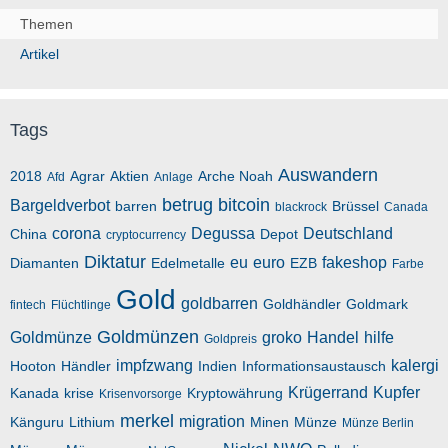
Themen
Artikel
Tags
Auswandern
2018
Agrar
Aktien
Arche Noah
Afd
Anlage
betrug
bitcoin
Bargeldverbot
barren
Brüssel
blackrock
Canada
corona
Degussa
Deutschland
China
Depot
cryptocurrency
Diktatur
eu
euro
fakeshop
Diamanten
Edelmetalle
EZB
Farbe
Gold
goldbarren
Goldhändler
Goldmark
fintech
Flüchtlinge
Goldmünzen
Goldmünze
groko
Handel
hilfe
Goldpreis
impfzwang
kalergi
Hooton
Händler
Indien
Informationsaustausch
Krügerrand
Kupfer
Kanada
krise
Kryptowährung
Krisenvorsorge
merkel
migration
Känguru
Lithium
Minen
Münze
Münze Berlin