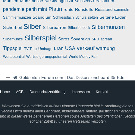
Nickel
NWO
Münzen
Münzmesse
ngo
Palladium
NatGas
Platin
pandemie
perth mint
rente
Rohstoffe
Russland
sammeln
Scandium
Seltene Erden
Sammlermünzen
Schliessfach
Schulz
selten
Silber
Silbermünzen
Sicherheit
Silberbarren
Silberbesteck
Silberspiel
Soros
Sovereign
Silberpunze
SPD
spread
verkauf
Tippspiel
uran
USA
warnung
TV-Tipp
Umfrage
Wertpotential
Wertsteigerungspotential
World Money Fair
Goldseiten-Forum.com | Das Diskussionsboard für Edelmetalle & Rohstoffe
Home
AGB
Datenschutzerklärung
Impressum
Kontakt
Wir weisen Sie ausdrücklich auf das virtuelle Hausrecht hin! In Ausübung dieses
Rechtes wird hiermit allen Behörden, insbesondere Ämtern, juristischen Personen
und in dieser Weise beliehenen Personen sowie Anstalten des öffentlichen Rechts
jeglicher Zutritt zu unseren Netzseiten verboten.