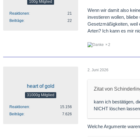
100g Mitglied
Wenn wir damit also kein
Reaktionen
21
investieren wollen, blieb
Beiträge
22
Gesetzmäßigkeiten, weil e
Arten? Ich kann es mir ni
2
2. Juni 2026
heart of gold
Zitat von Schinderlin
31000g Mitglied
kann ich bestätigen, 
Reaktionen
15.156
NICHT löschen lassen..
Beiträge
7.626
Welche Argumente waren