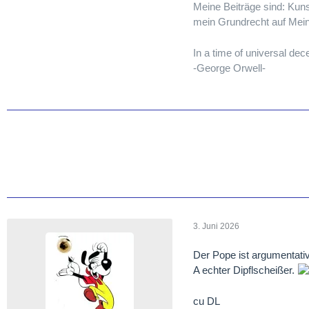
Meine Beiträge sind: Kunst
mein Grundrecht auf Mein
In a time of universal decei
-George Orwell-
3. Juni 2026
Der Pope ist argumentativ
A echter Dipflscheißer.
cu DL