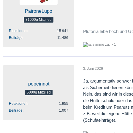
PatroneLupo
31000g Mitglied
Plutonia lebe hoch und Go
Reaktionen
15.941
Beiträge
11.486
1
3. Juni 2026
Ja, argumentativ schwer 
popeinnot
als Sicherheit dienen könn
5000g Mitglied
Nein, das sind wir in diese
die Hütte schuld oder da
Reaktionen
1.955
beim Kredit um Peanuts mi
Beiträge
1.007
z.B. weil die eigene Hütt
(Schufaeinträge).