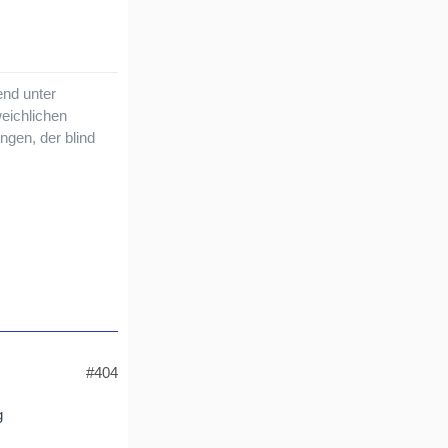
nd unter
eichlichen
ngen, der blind
#404
g