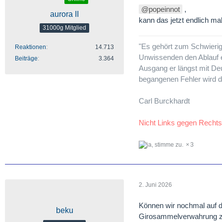
popeinnot
,
aurora II
kann das jetzt endlich mal
31000g Mitglied
"Es gehört zum Schwieri
Reaktionen
14.713
Unwissenden den Ablauf 
Beiträge
3.364
Ausgang er längst mit Deu
begangenen Fehler wird d
Carl Burckhardt
Nicht Links gegen Rechts
3
2. Juni 2026
Können wir nochmal auf d
beku
Girosammelverwahrung z