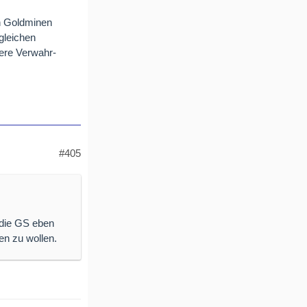
n Goldminen
gleichen
dere Verwahr-
#405
 die GS eben
en zu wollen.