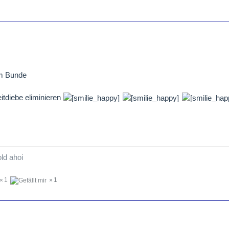
 im Bunde
itdiebe eliminieren
ld ahoi
1
1