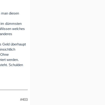
rn man diesen
nen im dümmsten
e. Wissen welches
 anderes
as Geld überhaupt
nsichtlich
. Ohne
iert werden.
teht. Schulden
#403