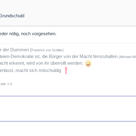
 Grundschuld
eder nötig, noch vorgesehen.
tur der Dummen (
Friedrich von Schiller)
teien-Demokratie ist, die Bürger von der Macht fernzuhalten
(Michael Wi
icht erkennt, wird von ihr überrollt werden.
rlässt, macht sich mitschuldig
1