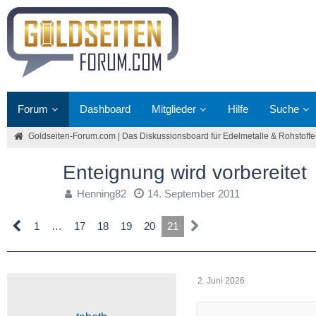
Forum
Dashboard
Mitglieder
Hilfe
Suche
Goldseiten-Forum.com | Das Diskussionsboard für Edelmetalle & Rohstoffe
Enteignung wird vorbereitet
Henning82
14. September 2011
1
…
17
18
19
20
21
2. Juni 2026