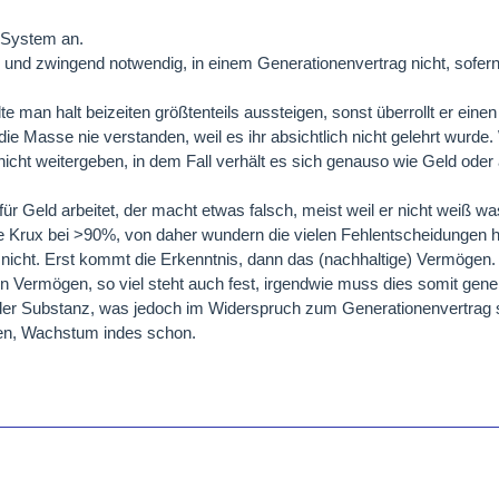
 System an.
n und zwingend notwendig, in einem Generationenvertrag nicht, sofe
lte man halt beizeiten größtenteils aussteigen, sonst überrollt er ei
as die Masse nie verstanden, weil es ihr absichtlich nicht gelehrt wurd
icht weitergeben, in dem Fall verhält es sich genauso wie Geld oder
ür Geld arbeitet, der macht etwas falsch, meist weil er nicht weiß w
ie Krux bei >90%, von daher wundern die vielen Fehlentscheidungen hi
nicht. Erst kommt die Erkenntnis, dann das (nachhaltige) Vermögen
 Vermögen, so viel steht auch fest, irgendwie muss dies somit gener
er Substanz, was jedoch im Widerspruch zum Generationenvertrag s
hen, Wachstum indes schon.