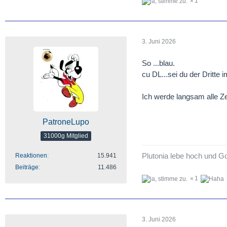
1
3. Juni 2026
So ...blau.
cu DL...sei du der Dritte
Ich werde langsam alle Ze
PatroneLupo
31000g Mitglied
Plutonia lebe hoch und Go
Reaktionen
15.941
Beiträge
11.486
1
3. Juni 2026