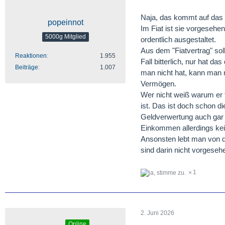
Naja, das kommt auf das
popeinnot
Im Fiat ist sie vorgesehe
5000g Mitglied
ordentlich ausgestaltet.
Aus dem "Fiatvertrag" sol
Reaktionen
1.955
Fall bitterlich, nur hat d
Beiträge
1.007
man nicht hat, kann man n
Vermögen.
Wer nicht weiß warum er f
ist. Das ist doch schon d
Geldverwertung auch gar 
Einkommen allerdings kein
Ansonsten lebt man von d
sind darin nicht vorgese
1
2. Juni 2026
Online