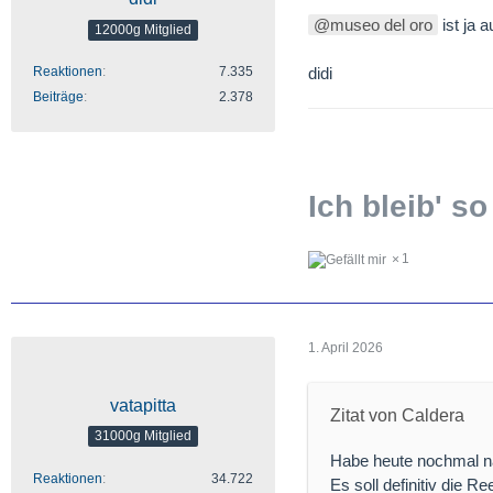
museo del oro
ist ja 
12000g Mitglied
Reaktionen
7.335
didi
Beiträge
2.378
Ich bleib' so
1
1. April 2026
vatapitta
Zitat von Caldera
31000g Mitglied
Habe heute nochmal nac
Reaktionen
34.722
Es soll definitiv die R