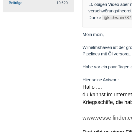
Beiträge
10.620
Lt. obigen Video aber 
verschwörungstheoret. 
Danke
schwain787
Moin moin,
Wilhelmshaven ist der gr
Pipelines mit Öl versorgt
Habe vor ein paar Tagen e
Hier seine Antwort:
Hallo ...,
du kannst im Interne
Kriegsschiffe, die ha
www.vesselfinder.
Dort gibt es einen F