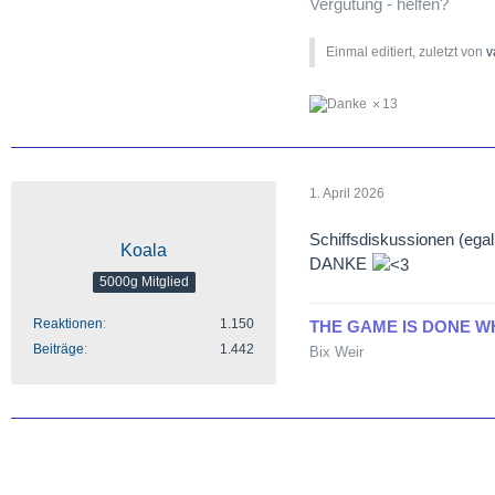
Vergütung - helfen?
Einmal editiert, zuletzt von
v
13
1. April 2026
Schiffsdiskussionen (egal 
Koala
DANKE
5000g Mitglied
Reaktionen
1.150
THE GAME IS DONE W
Beiträge
1.442
Bix Weir