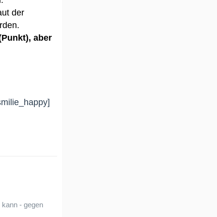
aut der
rden.
(Punkt), aber
.
 kann - gegen