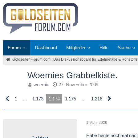
Forum
Dashboard
Mitglieder
Hilfe
Suche
Goldseiten-Forum.com | Das Diskussionsboard für Edelmetalle & Rohstoffe
Woernies Grabbelkiste.
woernie
27. November 2009
1
…
1.173
1.174
1.175
…
1.216
1. April 2026
Habe heute nochmal nachge