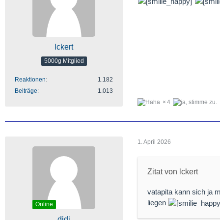
lckert
5000g Mitglied
Reaktionen
1.182
Beiträge
1.013
4
1. April 2026
Zitat von lckert
vatapita kann sich ja 
liegen
Online
didi