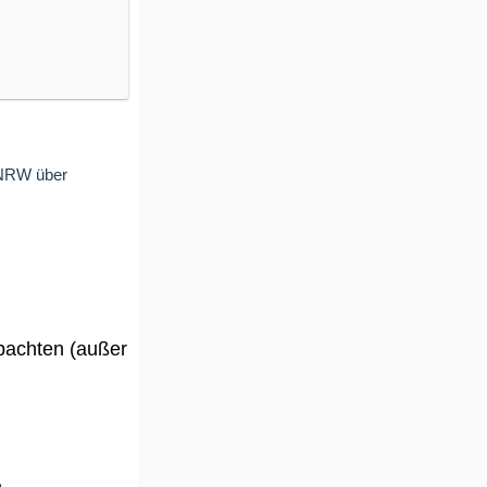
 NRW über
obachten (außer
.