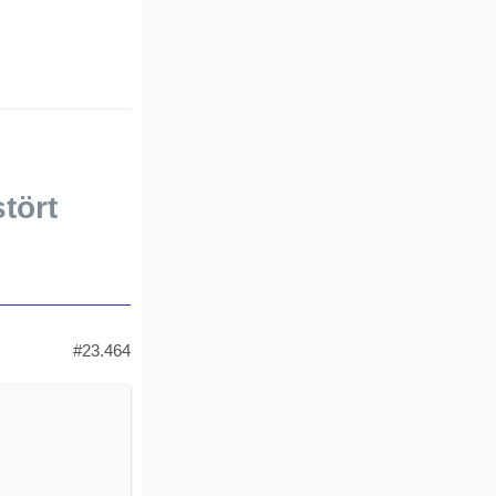
stört
#23.464