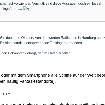
nicht nachvollziehbar. Vermutl. sind diese Aussagen doch ein bissel
eingefärbt......
ößte deutsche Ölhafen. Von dort werden Raffinerien in Hamburg und
. Es sind natürlich entsprechende Tanklager vorhanden.
inen Bekannten gefragt, der im Hafen arbeitet.
t oder mit dem Smartphone alle Schiffe auf der Welt be
ben häufig Fantasiestandorte).
com
ilter, wo man Tanker als Anzeigekriterium auswählen kann