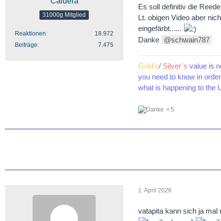
Caldera
Es soll definitiv die Reed
31000g Mitglied
Lt. obigen Video aber nic
eingefärbt......
Reaktionen
18.972
Danke
schwain787
Beiträge
7.475
Gold’s
/
Silver`s
value is n
you need to know in order 
what is happening to the U
5
1. April 2026
vatapita kann sich ja mal