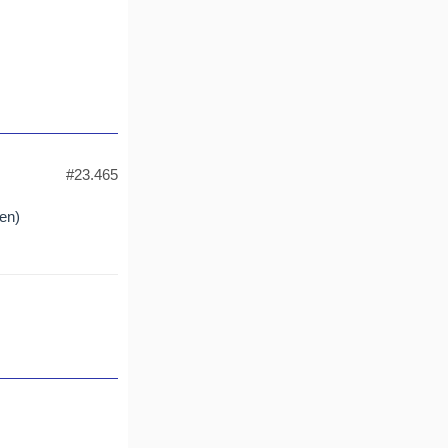
#23.465
den)