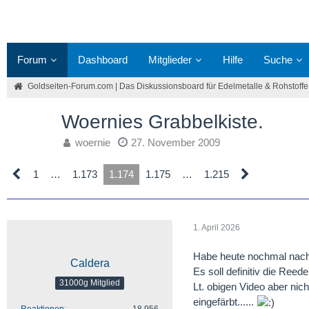
Forum
Dashboard
Mitglieder
Hilfe
Suche
Goldseiten-Forum.com | Das Diskussionsboard für Edelmetalle & Rohstoffe
Woernies Grabbelkiste.
woernie
27. November 2009
1
…
1.173
1.174
1.175
…
1.215
1. April 2026
Habe heute nochmal nachge
Caldera
Es soll definitiv die Reed
31000g Mitglied
Lt. obigen Video aber nic
eingefärbt......