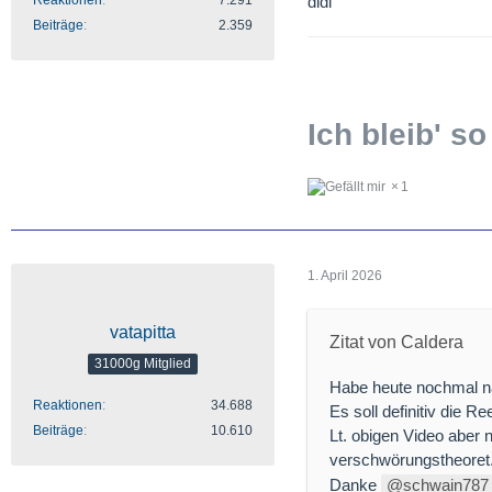
Reaktionen
7.291
didi
Beiträge
2.359
Ich bleib' so
1
1. April 2026
vatapitta
Zitat von Caldera
31000g Mitglied
Habe heute nochmal nac
Reaktionen
34.688
Es soll definitiv die R
Beiträge
10.610
Lt. obigen Video aber 
verschwörungstheoret. 
Danke
schwain787