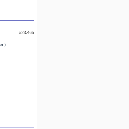
#23.465
den)