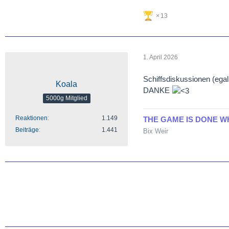
13
1. April 2026
Schiffsdiskussionen (egal 
Koala
DANKE
5000g Mitglied
Reaktionen
1.149
THE GAME IS DONE W
Beiträge
1.441
Bix Weir