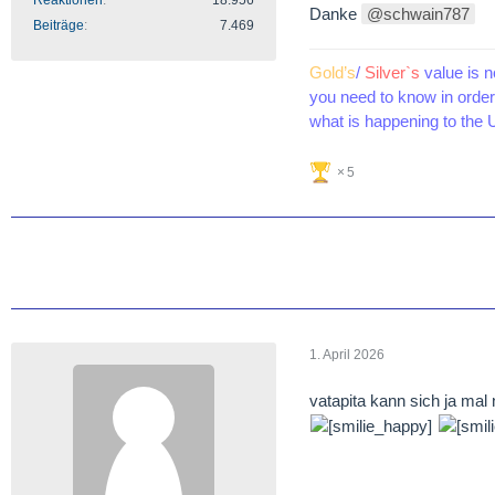
Reaktionen
18.956
Danke
schwain787
Beiträge
7.469
Gold’s
/
Silver`s
value is n
you need to know in order 
what is happening to the U
5
1. April 2026
vatapita kann sich ja mal