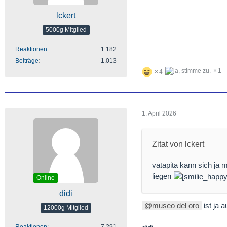
lckert
5000g Mitglied
Reaktionen
1.182
Beiträge
1.013
1
4
1. April 2026
Zitat von lckert
vatapita kann sich ja 
liegen
Online
didi
museo del oro
ist ja 
12000g Mitglied