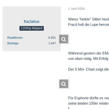
1. April 2026
Wieso "hinkte" Silber heu
fractalius
Fracti holt die Lupe hervo
12000g Mitglied
Reaktionen
6.901
Beiträge
1.047
Während gestern der EMA 
von oben nötig. Mit Erfolg
Der 5 Min- Chart zeigt die
Für Euphorie dürfte es no
seine beiden 100er relati
f