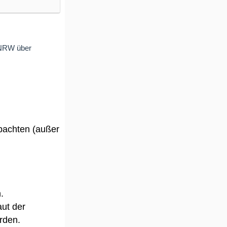
 NRW über
obachten (außer
.
aut der
rden.