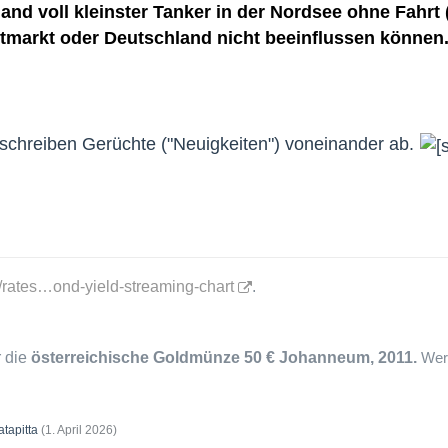
and voll kleinster Tanker in der Nordsee ohne Fahrt 
tmarkt oder Deutschland nicht beeinflussen können
e schreiben Gerüchte ("Neuigkeiten") voneinander ab.
m/rates…ond-yield-streaming-chart
.
r die
österreichische Goldmünze 50 €
Johanneum, 2011.
Wer
atapitta
(
1. April 2026
)