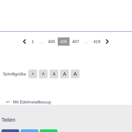
1
…
405
406
407
…
419
A
A
Schriftgröße:
A
A
A
Mit Edelmetallbezug
Teilen