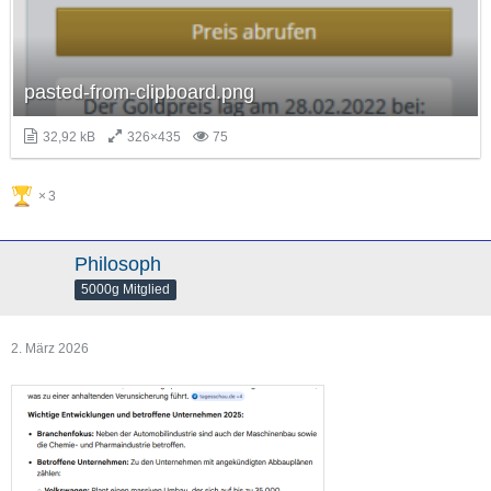
pasted-from-clipboard.png
32,92 kB
326×435
75
3
Philosoph
5000g Mitglied
2. März 2026