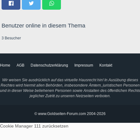
Benutzer online in diesem Thema
3 Besucher
Home
AGB
Datenschutzerklärung
Impressum
Kontakt
Wir weisen Sie ausdrücklich auf das virtuelle Hausrecht hin! In Ausübung dieses
Rechtes wird hiermit allen Behörden, insbesondere Ämtern, juristischen Personen
und in dieser Weise beliehenen Personen sowie Anstalten des öffentlichen Rechts
jeglicher Zutritt zu unseren Netzseiten verboten.
© www.Goldseiten-Forum.com 2004-2026
Cookie Manager 111
zurücksetzen