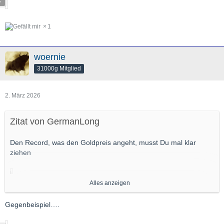
1
woernie
31000g Mitglied
2. März 2026
Zitat von GermanLong
Den Record, was den Goldpreis angeht, musst Du mal klar
ziehen
Alles anzeigen
Gegenbeispiel….
Und es war im Chart... der magische Deckel bei 2000. Klar sieht
das heute anders aus.