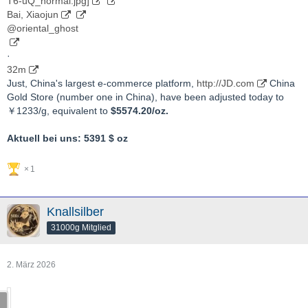
T6-uQ_normal.jpg]
Bai, Xiaojun
@oriental_ghost
·
32m
Just, China's largest e-commerce platform,
http://JD.com
China
Gold Store (number one in China), have been adjusted today to
￥1233/g, equivalent to
$5574.20/oz.
Aktuell bei uns: 5391 $ oz
1
Knallsilber
31000g Mitglied
2. März 2026