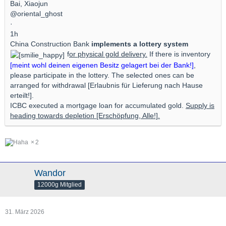
Bai, Xiaojun
@oriental_ghost
·
1h
China Construction Bank
implements a lottery system
f
or physical gold delivery.
If there is inventory
[meint wohl deinen eigenen Besitz gelagert bei der Bank!]
,
please participate in the lottery. The selected ones can be
arranged for withdrawal [Erlaubnis für Lieferung nach Hause
erteilt!].
ICBC executed a mortgage loan for accumulated gold.
Supply is
heading towards depletion [Erschöpfung, Alle!].
2
Wandor
12000g Mitglied
31. März 2026