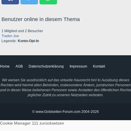
Benutzer online in diesem Thema
1 Mitglied und 2 Besucher
Trader-Joe
Legende
Konto-Opt-In
Home
AGB
Datenschutzerklärung
Impressum
Kontakt
Wir weisen Sie ausdrücklich auf das virtuelle Hausrecht hin! In Ausübung dieses
Rechtes wird hiermit allen Behörden, insbesondere Ämtern, juristischen Personen
und in dieser Weise beliehenen Personen sowie Anstalten des öffentlichen Rechts
jeglicher Zutritt zu unseren Netzseiten verboten.
© www.Goldseiten-Forum.com 2004-2026
Cookie Manager 111
zurücksetzen