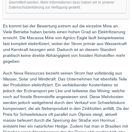
übermittelt werden. Mehr Informationen dazu haben wir in unserer
Datenschutzerklärung zur Verfügung gestellt.
Es kommt bei der Bewertung extrem auf die einzelne Mine an.
Viele Betriebe haben bereits einen hohen Grad an Elektrifizierung
erreicht. Die Macassa Mine von Agnico Eagle läuft beispielsweise
fast komplett elektrifiziert, wobei der Strom primär aus Wasserkraft
und Kernkraft bezogen wird. Dadurch ist an diesem Standort
praktisch keine direkte Abhängigkeit von fossilen Rohstoffen mehr
gegeben.
Auch Nexa Resources bezieht seinen Strom fast vollständig aus
Wasser, Solar und Windkraft. Das Unternehmen hat ebenfalls Teile
der Produktion elektrifiziert. Ein verbleibender Kostenfaktor ist
jedoch der Erztransport per Lkw und teilweise das Mining, welche
noch auf fossile Brennstoffe angewiesen sind. Diese Mehrkosten
werden jedoch weitgehend durch den Verkauf von Schwefelsäure
kompensiert, die als Nebenprodukt in den Zinkhütten anfällt. Da der
Preis für Schwefelsäure oft parallel zum Ölpreis steigt, aktuell
massiv befeuert durch die Sperrung der Straße von Hormus ,
entsteht hier ein natürlicher Hedge. Zudem hat man in Brasilien mit
Petrobas einen Staatskonzern der die Preise ehh niedrig hält. Vor