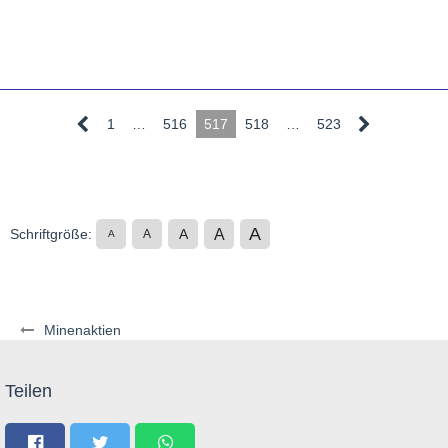
1
…
516
517
518
…
523
A
A
Schriftgröße:
A
A
A
Minenaktien
Teilen