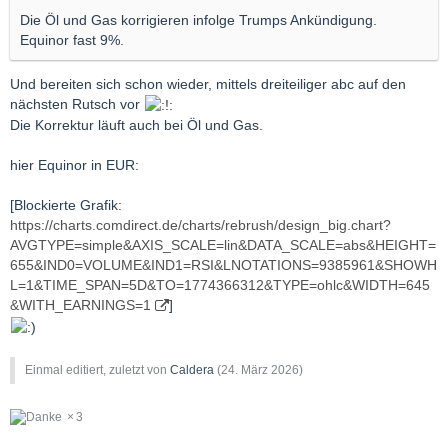
Die Öl und Gas korrigieren infolge Trumps Ankündigung.
Equinor fast 9%.
Und bereiten sich schon wieder, mittels dreiteiliger abc auf den
nächsten Rutsch vor
Die Korrektur läuft auch bei Öl und Gas.
hier Equinor in EUR:
[Blockierte Grafik:
https://charts.comdirect.de/charts/rebrush/design_big.chart?
AVGTYPE=simple&AXIS_SCALE=lin&DATA_SCALE=abs&HEIGHT=
655&IND0=VOLUME&IND1=RSI&LNOTATIONS=9385961&SHOWH
L=1&TIME_SPAN=5D&TO=1774366312&TYPE=ohlc&WIDTH=645
&WITH_EARNINGS=1
]
Einmal editiert, zuletzt von
Caldera
(
24. März 2026
)
3