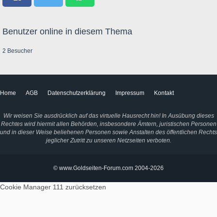
Benutzer online in diesem Thema
2 Besucher
Home
AGB
Datenschutzerklärung
Impressum
Kontakt
Wir weisen Sie ausdrücklich auf das virtuelle Hausrecht hin! In Ausübung dieses
Rechtes wird hiermit allen Behörden, insbesondere Ämtern, juristischen Personen
und in dieser Weise beliehenen Personen sowie Anstalten des öffentlichen Rechts
jeglicher Zutritt zu unseren Netzseiten verboten.
© www.Goldseiten-Forum.com 2004-2026
Cookie Manager 111
zurücksetzen