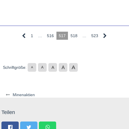
1
…
516
517
518
…
523
A
A
Schriftgröße:
A
A
A
Minenaktien
Teilen