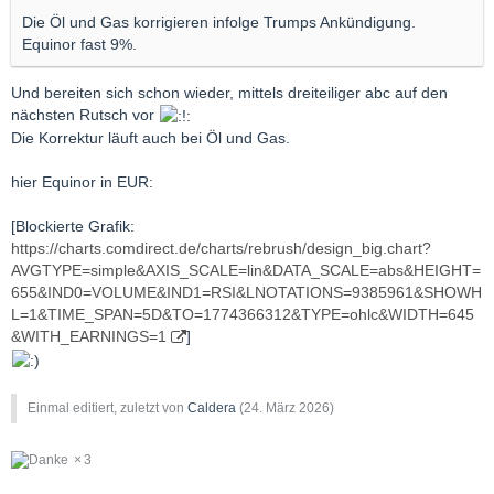
Die Öl und Gas korrigieren infolge Trumps Ankündigung.
Equinor fast 9%.
Und bereiten sich schon wieder, mittels dreiteiliger abc auf den
nächsten Rutsch vor
Die Korrektur läuft auch bei Öl und Gas.
hier Equinor in EUR:
[Blockierte Grafik:
https://charts.comdirect.de/charts/rebrush/design_big.chart?
AVGTYPE=simple&AXIS_SCALE=lin&DATA_SCALE=abs&HEIGHT=
655&IND0=VOLUME&IND1=RSI&LNOTATIONS=9385961&SHOWH
L=1&TIME_SPAN=5D&TO=1774366312&TYPE=ohlc&WIDTH=645
&WITH_EARNINGS=1
]
Einmal editiert, zuletzt von
Caldera
(
24. März 2026
)
3