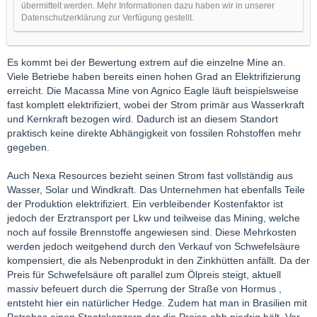
übermittelt werden. Mehr Informationen dazu haben wir in unserer
Datenschutzerklärung zur Verfügung gestellt.
Es kommt bei der Bewertung extrem auf die einzelne Mine an.
Viele Betriebe haben bereits einen hohen Grad an Elektrifizierung
erreicht. Die Macassa Mine von Agnico Eagle läuft beispielsweise
fast komplett elektrifiziert, wobei der Strom primär aus Wasserkraft
und Kernkraft bezogen wird. Dadurch ist an diesem Standort
praktisch keine direkte Abhängigkeit von fossilen Rohstoffen mehr
gegeben.
Auch Nexa Resources bezieht seinen Strom fast vollständig aus
Wasser, Solar und Windkraft. Das Unternehmen hat ebenfalls Teile
der Produktion elektrifiziert. Ein verbleibender Kostenfaktor ist
jedoch der Erztransport per Lkw und teilweise das Mining, welche
noch auf fossile Brennstoffe angewiesen sind. Diese Mehrkosten
werden jedoch weitgehend durch den Verkauf von Schwefelsäure
kompensiert, die als Nebenprodukt in den Zinkhütten anfällt. Da der
Preis für Schwefelsäure oft parallel zum Ölpreis steigt, aktuell
massiv befeuert durch die Sperrung der Straße von Hormus ,
entsteht hier ein natürlicher Hedge. Zudem hat man in Brasilien mit
Petrobas einen Staatskonzern der die Preise ehh niedrig hält. Vor