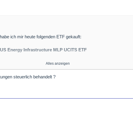
habe ich mir heute folgenden ETF gekauft:
 US Energy Infrastructure MLP UCITS ETF
Alles anzeigen
WD)
7,55 %
, vierteljährlich
ungen steuerlich behandelt ?
Der Fonds investiert in sogenannte
Master Limited Partnerships
(MLP
kanische Unternehmen aus dem Energiesektor, die Pipelines, Speich
ngen betreiben und hohe, beständige Ausschüttungen generieren.
Der Fonds ist ausschüttend. Er richtet sich an Anleger, die von den 
enausschüttungen (Cashflows) der US-Energieinfrastruktur profitiere
rikanischen Einzel-MLPs halten zu müssen.