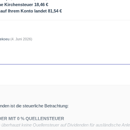
e Kirchensteuer
18,46 €
auf Ihrem Konto landet
81,54 €
ekoeu
(
4. Juni 2026
)
nden ist die steuerliche Betrachtung:
DER MIT 0 % QUELLENSTEUER
 überhaupt keine Quellensteuer auf Dividenden für ausländische Anle