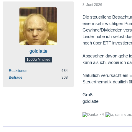
3. Juni 2026
Die steuerliche Betrachtun
einem sehr wichtigen Punk
Gewinne/Dividenden verst
Leider habe ich selbst da
noch über ETF investiere
goldlatte
Abgesehen davon gehe ich
1000g Mitglied
kann als ich, wobei ich d
Reaktionen
684
Natürlich verursacht ein 
Beiträge
308
Steuerthematik deutlich 
Gruß
goldlatte
4