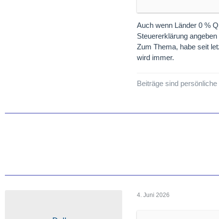
Bruttodividende geht 
Großbritannien
Auch wenn Länder 0 % Que
Singapur
(Beisp
Steuererklärung angeben 
Zum Thema, habe seit let
Hongkong
(Hinw
wird immer.
Brasilien
(Hinwe
Vereinigte Arab
Beiträge sind persönlich
KATEGORIE 2: LÄN
Diese Staaten behalte
Doppelbesteuerungsab
vollautomatisch an. E
USA
(Beispiele:
Bedingung
jeder Brok
Niederlande
(Be
4. Juni 2026
Japan
(Beispiele
Schweden
(Beis