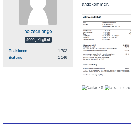
angekommen.
holzschlange
5000g Mitglied
Reaktionen
1.702
Beiträge
1.146
5