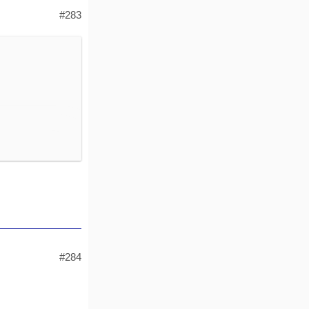
#283
s). Dies sind
er und andere
#284
regelmäßigen
n wollen, ohne