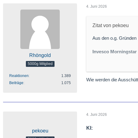
4. Juni 2026
Zitat von pekoeu
Aus den o.g. Gründen 
Invesco Morningstar
Rhöngold
5000g Mitglied
WKN A1T96S
ISIN IE00B8CJW150
Reaktionen
1.389
Dividendenrendite (F
Wie werden die Ausschütt
Beiträge
1.075
Anlageschwerpunkt:
in der Regel US-ameri
Infrastruktureinrichtu
4. Juni 2026
Zielgruppe & Ertrag:
und oft hohen Dividend
KI:
pekoeu
selbst Anteile an ame