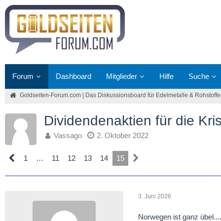
Forum
Dashboard
Mitglieder
Hilfe
Suche
Goldseiten-Forum.com | Das Diskussionsboard für Edelmetalle & Rohstoffe
Dividendenaktien für die Kri
Vassago
2. Oktober 2022
1
…
11
12
13
14
15
3. Juni 2026
Norwegen ist ganz übel...