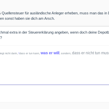
iele: Nordea, Neste, Sampo)
Quellensteuer für ausländische Anleger erheben, muss man das in D
en sonst haben sie dich am Arsch.
IER DROHT BÜROKRATIE (ZUM VERGLEICH)
hält der Heimatstaat mehr als 15 % ein. Die deutsche Bank verrechne
sich mühsam per Post-Formular im Ausland zurückholen:
mal extra in der Steuererklärung angeben, wenn doch deine Depotb
??
Quellensteuer (20 % müssen aufwendig zurückgefordert werden)
llensteuer (z. B. FBD Holdings – Vorabbefreiung/Rückforderung nöti
was er will
dass er nicht tun mus
nien / Österreich / Italien
: Hohe Steuersätze, Rückforderung oft la
gt nicht darin,
!
dass er tun kann,
, sondern,
en "Empfehlungen" der Börsenzeitungen und -Briefe nicht erwähnt, dass
 wie z.B. Italien und Irland verbleibt. Ich würde mir bei solchen Empf
 immer eine steuerliche Betrachtung wünschen.