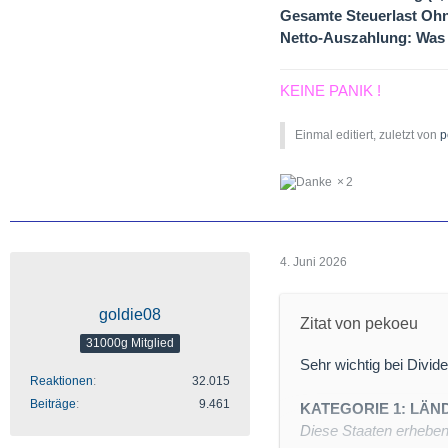
Gesamte Steuerlast
Ohn
Netto-Auszahlung:
Was 
KEINE PANIK !
Einmal editiert, zuletzt von
p
2
4. Juni 2026
goldie08
Zitat von pekoeu
31000g Mitglied
Sehr wichtig bei Divide
Reaktionen
32.015
Beiträge
9.461
KATEGORIE 1: LÄN
Diese Staaten erheben