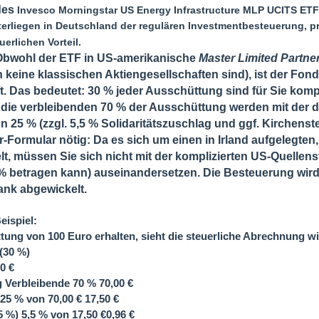
des
Invesco Morningstar US Energy Infrastructure MLP UCITS ETF
hwert, direkt in MLPs zu inverstieren. Hier hilft dann dieser ETF weit
erliegen in Deutschland der regulären Investmentbesteuerung, pr
erlichen Vorteil.
Obwohl der ETF in US-amerikanische
Master Limited Partne
ich keine klassischen Aktiengesellschaften sind), ist der Fond
t. Das bedeutet:
30 % jeder Ausschüttung sind für Sie kompl
 die verbleibenden 70 % der Ausschüttung werden mit der 
on
25 %
(zzgl. 5,5 % Solidaritätszuschlag und ggf. Kirchenste
r-Formular nötig
: Da es sich um einen in Irland aufgelegten
t, müssen Sie sich
nicht
mit der komplizierten US-Quellens
6 % betragen kann) auseinandersetzen. Die Besteuerung wird
ank abgewickelt.
ispiel:
ttung von
100 Euro
erhalten, sieht die steuerliche Abrechnung wi
 (30 %)
00 €
g
Verbleibende 70 %
70,00 €
25 % von 70,00 € 17,50 €
,5 %)
5,5 % von 17,50 €0,96 €