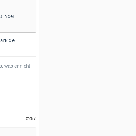
 in der
t nur 15 %.
ank die
g)
s, was er nicht
ngwierig und
 viel Geld in
ehlungen von
#287