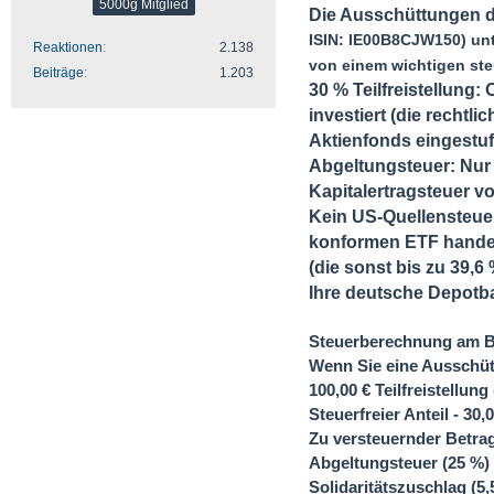
5000g Mitglied
Die Ausschüttungen 
Leider wird es uns ersc
ISIN: IE00B8CJW150) unt
Reaktionen
2.138
von einem wichtigen steu
Beiträge
1.203
30 % Teilfreistellung
: 
investiert (die rechtl
Aktienfonds
eingestuf
Abgeltungsteuer
: Nur
Kapitalertragsteuer v
Kein US-Quellensteue
konformen ETF handel
(die sonst bis zu 39,
Ihre deutsche Depotb
Steuerberechnung am Be
Wenn Sie eine Ausschü
100,00 €
Teilfreistellung
Steuerfreier Anteil - 30,
Zu versteuernder Betra
Abgeltungsteuer (25 %)
Solidaritätszuschlag (5