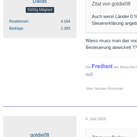
Dallas
Zitat von goldie08
Finnland
(Beisp
5000g Mitglied
Südafrika
Auch wenn Länder 0 % 
Reaktionen
4.184
Steuererklärung angeb
⚠️
WARNHINWEIS: H
Beiträge
1.385
Bei diesen Ländern be
Den Rest müssen Sie 
Wieso muss man das noch
Besteuerung abwickelt ?
Schweiz
: 35 % 
Irland
: 25 % Que
Freiheit
Frankreich / Spa
Die
des Menschen lie
teuer.
will
Jean-Jacques Rousseau
Dies wird leider bei d
den jeweiligen Staaten
Dividendenaktien auch
4. Juni 2026
goldie08