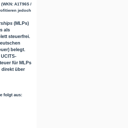
(WKN:
A1T96S
/
er.
ofitieren jedoch
rships
(MLPs)
s als
ett steuerfrei
.
deutschen
uer) belegt.
, UCITS-
teuer für MLPs
 direkt über
e folgt aus: