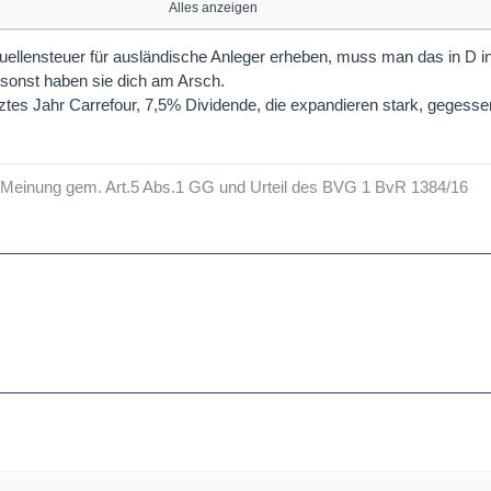
ohne Abzug im Heimatland an Ihr deutsches Depot.
Alles anzeigen
(Beispiele: Unilever, Shell, BP, HSBC, Rio Tinto)
llensteuer für ausländische Anleger erheben, muss man das in D in
iele: DBS Bank, Singapore Telecommunications)
sonst haben sie dich am Arsch.
ztes Jahr Carrefour, 7,5% Dividende, die expandieren stark, gegess
eis: Gilt nur für Firmen mit Sitz in HK, nicht für Festland-China)
is: Gilt für reguläre Dividenden, ausgenommen Zinszahlungen/JCP)
ische Emirate / Katar
e Meinung gem. Art.5 Abs.1 GG und Urteil des BVG 1 BvR 1384/16
DER MIT AUTOMATISCHER VERRECHNUNG (15 %)
n 15 % Quellensteuer ein. Da dies exakt der Höchstgrenze des
kommens (DBA) entspricht, rechnet Ihre deutsche Bank diese 15 %
s entsteht keine Doppelbesteuerung und kein Papierkram.
 Apple, Microsoft, Realty Income)
:
Einmalige Bestätigung des W-8BEN-Formulars bei Depoteröffnung 
er automatisch).
ispiele: ASML, ING Groep, Ahold Delhaize)
: Toyota, Sony, Nintendo)
piele: Investor AB, Volvo, Atlas Copco)