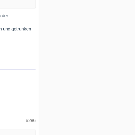
 der
en und getrunken
(macht fast
#286