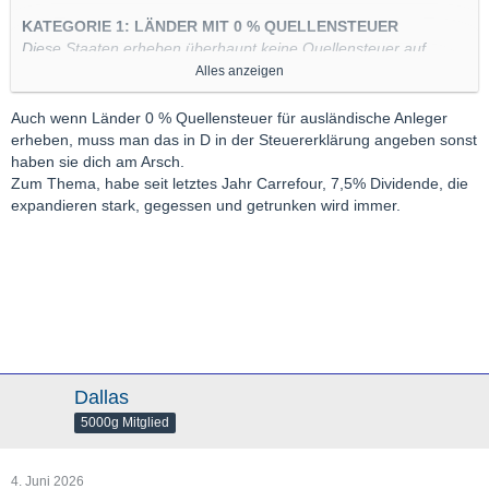
KATEGORIE 1: LÄNDER MIT 0 % QUELLENSTEUER
Diese Staaten erheben überhaupt keine Quellensteuer auf
Dividenden für ausländische Anleger. Die Bruttodividende geht
Alles anzeigen
ohne Abzug im Heimatland an Ihr deutsches Depot.
Auch wenn Länder 0 % Quellensteuer für ausländische Anleger
Großbritannien
(Beispiele: Unilever, Shell, BP, HSBC, Rio
erheben, muss man das in D in der Steuererklärung angeben sonst
Tinto)
haben sie dich am Arsch.
Singapur
(Beispiele: DBS Bank, Singapore
Zum Thema, habe seit letztes Jahr Carrefour, 7,5% Dividende, die
Telecommunications)
expandieren stark, gegessen und getrunken wird immer.
Hongkong
(Hinweis: Gilt nur für Firmen mit Sitz in HK,
nicht für Festland-China)
Brasilien
(Hinweis: Gilt für reguläre Dividenden,
ausgenommen Zinszahlungen/JCP)
Vereinigte Arabische Emirate / Katar
KATEGORIE 2: LÄNDER MIT AUTOMATISCHER
Dallas
VERRECHNUNG (15 %)
5000g Mitglied
Diese Staaten behalten 15 % Quellensteuer ein. Da dies exakt
der Höchstgrenze des Doppelbesteuerungsabkommens (DBA)
entspricht, rechnet Ihre deutsche Bank diese 15 %
4. Juni 2026