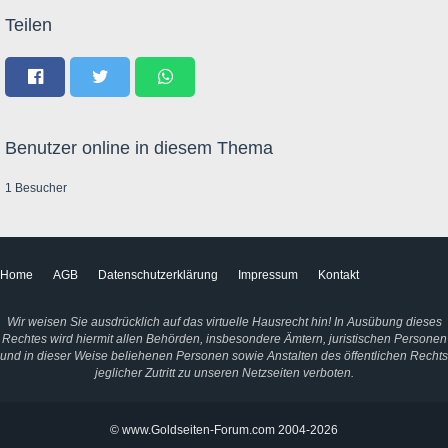
Teilen
Benutzer online in diesem Thema
1 Besucher
Home
AGB
Datenschutzerklärung
Impressum
Kontakt
Wir weisen Sie ausdrücklich auf das virtuelle Hausrecht hin! In Ausübung dieses
Rechtes wird hiermit allen Behörden, insbesondere Ämtern, juristischen Personen
und in dieser Weise beliehenen Personen sowie Anstalten des öffentlichen Rechts
jeglicher Zutritt zu unseren Netzseiten verboten.
© www.Goldseiten-Forum.com 2004-2026