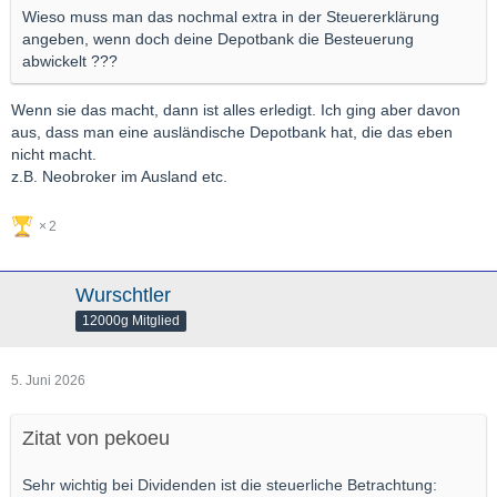
Irland
: 25 % Quellensteuer (z. B. FBD Holdings –
Wieso muss man das nochmal extra in der Steuererklärung
Vorabbefreiung/Rückforderung nötig)
angeben, wenn doch deine Depotbank die Besteuerung
abwickelt ???
Frankreich / Spanien / Österreich / Italien
: Hohe
Steuersätze, Rückforderung oft langwierig und teuer.
Wenn sie das macht, dann ist alles erledigt. Ich ging aber davon
aus, dass man eine ausländische Depotbank hat, die das eben
Dies wird leider bei den "Empfehlungen" der Börsenzeitungen
nicht macht.
und -Briefe nicht erwähnt, dass viel Geld in den jeweiligen
z.B. Neobroker im Ausland etc.
Staaten wie z.B. Italien und Irland verbleibt. Ich würde mir bei
solchen Empfehlungen von Dividendenaktien auch immer eine
2
steuerliche Betrachtung wünschen.
Wurschtler
12000g Mitglied
5. Juni 2026
Zitat von pekoeu
Sehr wichtig bei Dividenden ist die steuerliche Betrachtung: