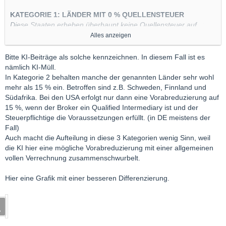
KATEGORIE 1: LÄNDER MIT 0 % QUELLENSTEUER
Diese Staaten erheben überhaupt keine Quellensteuer auf
Dividenden für ausländische Anleger. Die Bruttodividende geht
Alles anzeigen
ohne Abzug im Heimatland an Ihr deutsches Depot.
Bitte KI-Beiträge als solche kennzeichnen. In diesem Fall ist es
Großbritannien
(Beispiele: Unilever, Shell, BP, HSBC, Rio
nämlich KI-Müll.
Tinto)
In Kategorie 2 behalten manche der genannten Länder sehr wohl
Singapur
(Beispiele: DBS Bank, Singapore
mehr als 15 % ein. Betroffen sind z.B. Schweden, Finnland und
Telecommunications)
Südafrika. Bei den USA erfolgt nur dann eine Vorabreduzierung auf
15 %, wenn der Broker ein Qualified Intermediary ist und der
Hongkong
(Hinweis: Gilt nur für Firmen mit Sitz in HK,
Steuerpflichtige die Voraussetzungen erfüllt. (in DE meistens der
nicht für Festland-China)
Fall)
Brasilien
(Hinweis: Gilt für reguläre Dividenden,
Auch macht die Aufteilung in diese 3 Kategorien wenig Sinn, weil
ausgenommen Zinszahlungen/JCP)
die KI hier eine mögliche Vorabreduzierung mit einer allgemeinen
Vereinigte Arabische Emirate / Katar
vollen Verrechnung zusammenschwurbelt.
Hier eine Grafik mit einer besseren Differenzierung.
KATEGORIE 2: LÄNDER MIT AUTOMATISCHER
VERRECHNUNG (15 %)
Diese Staaten behalten 15 % Quellensteuer ein. Da dies exakt
der Höchstgrenze des Doppelbesteuerungsabkommens (DBA)
entspricht, rechnet Ihre deutsche Bank diese 15 %