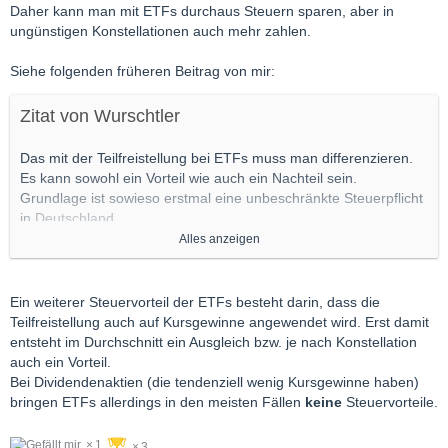
ich, wobei ich das noch verifizieren muss.
Daher kann man mit ETFs durchaus Steuern sparen, aber in
Irland
: 25 % Quellensteuer (z. B. FBD Holdings –
ungünstigen Konstellationen auch mehr zahlen.
Vorabbefreiung/Rückforderung nötig)
Natürlich verursacht ein ETF im Gegensatz zur Einzelaktie
Frankreich / Spanien / Österreich / Italien
: Hohe
geringe laufende Kosten, die aber aufgrund der Steuerthematik
Siehe folgenden früheren Beitrag von mir:
Steuersätze, Rückforderung oft langwierig und teuer.
deutlich überkompensiert werden.
Zitat von Wurschtler
Gruß
Dies wird leider bei den "Empfehlungen" der Börsenzeitungen
goldlatte
und -Briefe nicht erwähnt, dass viel Geld in den jeweiligen
Das mit der Teilfreistellung bei ETFs muss man differenzieren.
Staaten wie z.B. Italien und Irland verbleibt. Ich würde mir bei
Es kann sowohl ein Vorteil wie auch ein Nachteil sein.
solchen Empfehlungen von Dividendenaktien auch immer eine
Grundlage ist sowieso erstmal eine unbeschränkte Steuerpflicht
steuerliche Betrachtung wünschen.
in Deutschland.
Alles anzeigen
ETFs werden auf Fondsebene mit Quellensteuern aus dem
Herkunftsland besteuert. Diese sind, ganz im Gegensatz zu
Aktien, nicht auf die Steuerlast anrechenbar. Daher hat der
Ein weiterer Steuervorteil der ETFs besteht darin, dass die
Staat als "Ausgleich" die steuerliche Teilfreistellung eingeführt.
Teilfreistellung auch auf Kursgewinne angewendet wird. Erst damit
entsteht im Durchschnitt ein Ausgleich bzw. je nach Konstellation
Mal ein paar Beispiele, wie Ausschüttungen besteuert werden:
auch ein Vorteil.
Bei Dividendenaktien (die tendenziell wenig Kursgewinne haben)
1. Deutsche Aktie
bringen ETFs allerdings in den meisten Fällen
keine
Steuervorteile.
25 % Abgeltungssteuer + Soli =
26,375 %
effektive Steuerlast
1
3