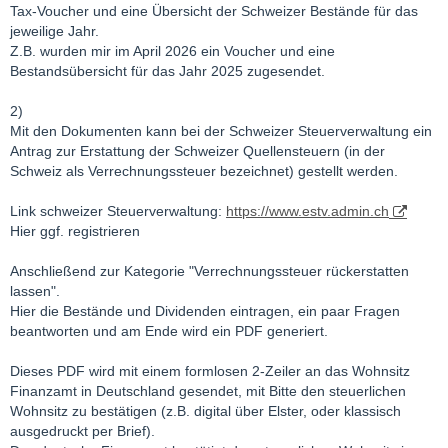
6. S&P 500 ETF (Fondsdomizil Luxemburg)
Tax-Voucher und eine Übersicht der Schweizer Bestände für das
30 % Quellensteuer auf Fondsebene, danach 25 %
jeweilige Jahr.
Abgeltungssteuer + Soli auf 70 % der Erträge =
42,924 %
Z.B. wurden mir im April 2026 ein Voucher und eine
effektive Steuerlast
Bestandsübersicht für das Jahr 2025 zugesendet.
7. FTSE 100 ETF (Fondsdomizil Irland oder Luxemburg)
2)
0 % Quellensteuer auf Fondsebene, danach 25 %
Mit den Dokumenten kann bei der Schweizer Steuerverwaltung ein
Abgeltungssteuer + Soli auf 70 % der Erträge =
18,463 %
Antrag zur Erstattung der Schweizer Quellensteuern (in der
effektive Steuerlast
Schweiz als Verrechnungssteuer bezeichnet) gestellt werden.
Link schweizer Steuerverwaltung:
https://www.estv.admin.ch
Fazit:
Hier ggf. registrieren
Mit ETFs lassen sich vor allem dort Steuern sparen, wo das
Herkunftsland keine Quellensteuern erhebt. Denn die steuerlich
Anschließend zur Kategorie "Verrechnungssteuer rückerstatten
Teilfreistellung erhält man dort trotzdem. Ein weiterer Vorteil von
lassen".
ETFs ist, dass man sich dort nicht selbst um die Quellensteuer
Hier die Bestände und Dividenden eintragen, ein paar Fragen
kümmern muss, weil das bereits der Fonds erledigt. Von diesen
beantworten und am Ende wird ein PDF generiert.
Sonderfällen abgesehen ist man mit Aktien aber nicht schlechter
oder je nach Fall sogar besser dran. Es kommt wie immer auf
Dieses PDF wird mit einem formlosen 2-Zeiler an das Wohnsitz
den Einzelfall an.
Finanzamt in Deutschland gesendet, mit Bitte den steuerlichen
Wohnsitz zu bestätigen (z.B. digital über Elster, oder klassisch
PS: Nur meine laienhafte Berechnung für mich selbst. Kein
ausgedruckt per Brief).
Anspruch auf Richtigkeit.