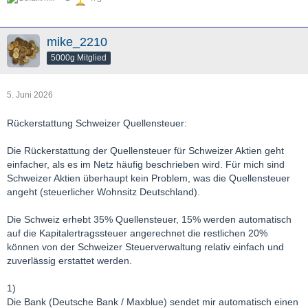
2. Britische Aktie
0% Quellensteuer + 25 % Abgeltungssteuer + Soli =
26,375 %
effektive Steuerlast
mike_2210
5000g Mitglied
2. Kanadische Aktie mit Quellensteuervorabbefreiung
15 % Quellensteuer + 10 % Abgeltungssteuer + Soli =
25,55 %
effektive Steuerlast
5. Juni 2026
3. Kanadische Aktie ohne Quellensteuervorabbefreiung:
Rückerstattung Schweizer Quellensteuer:
25 % Quellensteuer + 10 % Abgeltungssteuer + Soli =
35,55 %
effektive Steuerlast
Die Rückerstattung der Quellensteuer für Schweizer Aktien geht
einfacher, als es im Netz häufig beschrieben wird. Für mich sind
4. DAX ETF (Fondsdomizil Deutschland)
Schweizer Aktien überhaupt kein Problem, was die Quellensteuer
15 % Körperschaftssteuer auf Fondsebene, danach 25 %
angeht (steuerlicher Wohnsitz Deutschland).
Abgeltungssteuer + Soli auf 70 % der Erträge =
30,693 %
effektive Steuerlast
Die Schweiz erhebt 35% Quellensteuer, 15% werden automatisch
auf die Kapitalertragssteuer angerechnet die restlichen 20%
5. S&P 500 ETF (Fondsdomizil Irland)
können von der Schweizer Steuerverwaltung relativ einfach und
15 % Quellensteuer auf Fondsebene, danach 25 %
zuverlässig erstattet werden.
Abgeltungssteuer + Soli auf 70 % der Erträge =
30,693 %
effektive Steuerlast
1)
Die Bank (Deutsche Bank / Maxblue) sendet mir automatisch einen