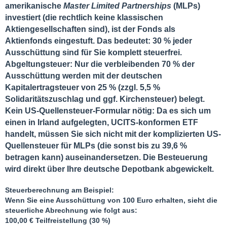
amerikanische
Master Limited Partnerships
(MLPs)
investiert (die rechtlich keine klassischen
Aktiengesellschaften sind), ist der Fonds als
Aktienfonds
eingestuft. Das bedeutet:
30 % jeder
Ausschüttung sind für Sie komplett steuerfrei
.
Abgeltungsteuer
: Nur die verbleibenden 70 % der
Ausschüttung werden mit der deutschen
Kapitalertragsteuer von
25 %
(zzgl. 5,5 %
Solidaritätszuschlag und ggf. Kirchensteuer) belegt.
Kein US-Quellensteuer-Formular nötig
: Da es sich um
einen in Irland aufgelegten, UCITS-konformen ETF
handelt, müssen Sie sich
nicht
mit der komplizierten US-
Quellensteuer für MLPs (die sonst bis zu 39,6 %
betragen kann) auseinandersetzen. Die Besteuerung
wird direkt über Ihre deutsche Depotbank abgewickelt.
Steuerberechnung am Beispiel:
Wenn Sie eine Ausschüttung von
100 Euro
erhalten, sieht die
steuerliche Abrechnung wie folgt aus:
100,00 €
Teilfreistellung (30 %)