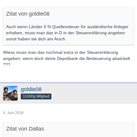
vollautomatisch an. Es entsteht keine Doppelbesteuerung und
kein Papierkram.
Zitat von goldie08
USA
(Beispiele: Apple, Microsoft, Realty Income)
Bedingung:
Einmalige Bestätigung des W-8BEN-
Auch wenn Länder 0 % Quellensteuer für ausländische Anleger
Formulars bei Depoteröffnung (macht fast jeder
erheben, muss man das in D in der Steuererklärung angeben
Broker automatisch).
sonst haben sie dich am Arsch.
Niederlande
(Beispiele: ASML, ING Groep, Ahold
Delhaize)
Wieso muss man das nochmal extra in der Steuererklärung
angeben, wenn doch deine Depotbank die Besteuerung abwickelt
Japan
(Beispiele: Toyota, Sony, Nintendo)
???
Schweden
(Beispiele: Investor AB, Volvo, Atlas Copco)
Finnland
(Beispiele: Nordea, Neste, Sampo)
Südafrika
goldie08
⚠️
WARNHINWEIS: HIER DROHT BÜROKRATIE (ZUM
31000g Mitglied
VERGLEICH)
Bei diesen Ländern behält der Heimatstaat mehr als 15 % ein.
Die deutsche Bank verrechnet nur 15 %. Den Rest müssen Sie
4. Juni 2026
sich mühsam per Post-Formular im Ausland zurückholen:
Schweiz
: 35 % Quellensteuer (20 % müssen aufwendig
Zitat von Dallas
zurückgefordert werden)