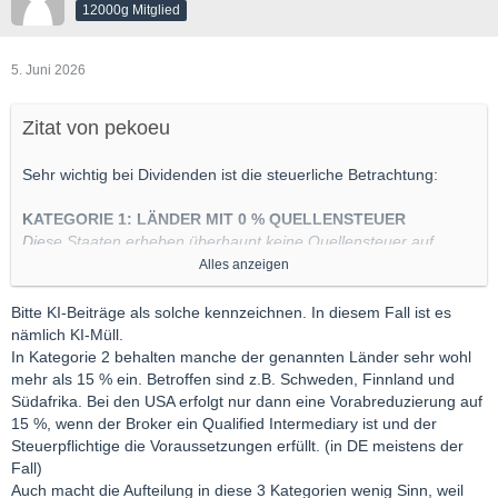
12000g Mitglied
5. Juni 2026
Zitat von pekoeu
Sehr wichtig bei Dividenden ist die steuerliche Betrachtung:
KATEGORIE 1: LÄNDER MIT 0 % QUELLENSTEUER
Diese Staaten erheben überhaupt keine Quellensteuer auf
Dividenden für ausländische Anleger. Die Bruttodividende geht
Alles anzeigen
ohne Abzug im Heimatland an Ihr deutsches Depot.
Bitte KI-Beiträge als solche kennzeichnen. In diesem Fall ist es
Großbritannien
(Beispiele: Unilever, Shell, BP, HSBC, Rio
nämlich KI-Müll.
Tinto)
In Kategorie 2 behalten manche der genannten Länder sehr wohl
Singapur
(Beispiele: DBS Bank, Singapore
mehr als 15 % ein. Betroffen sind z.B. Schweden, Finnland und
Telecommunications)
Südafrika. Bei den USA erfolgt nur dann eine Vorabreduzierung auf
15 %, wenn der Broker ein Qualified Intermediary ist und der
Hongkong
(Hinweis: Gilt nur für Firmen mit Sitz in HK,
Steuerpflichtige die Voraussetzungen erfüllt. (in DE meistens der
nicht für Festland-China)
Fall)
Brasilien
(Hinweis: Gilt für reguläre Dividenden,
Auch macht die Aufteilung in diese 3 Kategorien wenig Sinn, weil
ausgenommen Zinszahlungen/JCP)