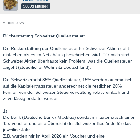
5000g Mitglied
2. Kanadische Aktie mit Quellensteuervorabbefreiung
15 % Quellensteuer + 10 % Abgeltungssteuer + Soli =
25,55 %
effektive Steuerlast
5. Juni 2026
3. Kanadische Aktie ohne Quellensteuervorabbefreiung:
Rückerstattung Schweizer Quellensteuer:
25 % Quellensteuer + 10 % Abgeltungssteuer + Soli =
35,55 %
effektive Steuerlast
Die Rückerstattung der Quellensteuer für Schweizer Aktien geht
einfacher, als es im Netz häufig beschrieben wird. Für mich sind
4. DAX ETF (Fondsdomizil Deutschland)
Schweizer Aktien überhaupt kein Problem, was die Quellensteuer
15 % Körperschaftssteuer auf Fondsebene, danach 25 %
angeht (steuerlicher Wohnsitz Deutschland).
Abgeltungssteuer + Soli auf 70 % der Erträge =
30,693 %
effektive Steuerlast
Die Schweiz erhebt 35% Quellensteuer, 15% werden automatisch
auf die Kapitalertragssteuer angerechnet die restlichen 20%
5. S&P 500 ETF (Fondsdomizil Irland)
können von der Schweizer Steuerverwaltung relativ einfach und
15 % Quellensteuer auf Fondsebene, danach 25 %
zuverlässig erstattet werden.
Abgeltungssteuer + Soli auf 70 % der Erträge =
30,693 %
effektive Steuerlast
1)
Die Bank (Deutsche Bank / Maxblue) sendet mir automatisch einen
6. S&P 500 ETF (Fondsdomizil Luxemburg)
Tax-Voucher und eine Übersicht der Schweizer Bestände für das
30 % Quellensteuer auf Fondsebene, danach 25 %
jeweilige Jahr.
Abgeltungssteuer + Soli auf 70 % der Erträge =
42,924 %
Z.B. wurden mir im April 2026 ein Voucher und eine
effektive Steuerlast