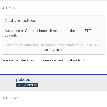
4. Juni 2026
Zitat von pekoeu
Aus den o.g. Gründen habe ich mir heute folgenden ETF
gekauft:
Invesco Morningstar US Energy Infrastructure MLP UCITS
ETF
Alles anzeigen
WKN A1T96S
Wie werden die Ausschüttungen steuerlich behandelt ?
ISIN IE00B8CJW150
Dividendenrendite (FWD)
7,55 %
, vierteljährlich
Anlageschwerpunkt:
Der Fonds investiert in sogenannte
pekoeu
Master Limited Partnerships
(MLPs). Dies sind in der Regel US-
5000g Mitglied
amerikanische Unternehmen aus dem Energiesektor, die
Pipelines, Speicher und andere Infrastruktureinrichtungen
betreiben und hohe, beständige Ausschüttungen generieren.
4. Juni 2026