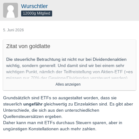
Wurschtler
⚠️
WARNHINWEIS: HIER DROHT BÜROKRATIE (ZUM
12000g Mitglied
VERGLEICH)
Bei diesen Ländern behält der Heimatstaat mehr als 15 % ein.
Die deutsche Bank verrechnet nur 15 %. Den Rest müssen Sie
5. Juni 2026
sich mühsam per Post-Formular im Ausland zurückholen:
Schweiz
: 35 % Quellensteuer (20 % müssen aufwendig
Zitat von goldlatte
zurückgefordert werden)
Irland
: 25 % Quellensteuer (z. B. FBD Holdings –
Die steuerliche Betrachtung ist nicht nur bei Dividendenaktien
Vorabbefreiung/Rückforderung nötig)
wichtig, sondern generell. Und damit sind wir bei einem sehr
Frankreich / Spanien / Österreich / Italien
: Hohe
wichtigen Punkt, nämlich der Teilfreistellung von Aktien-ETF (=es
Steuersätze, Rückforderung oft langwierig und teuer.
müssen nur 70% der Gewinne/Dividenden versteuert werden).
Leider habe ich selbst das erst vor Kurzem gelernt, was aber
Alles anzeigen
dazu führt, dass ich in Zukunft wenn möglich nur noch über ETF
Dies wird leider bei den "Empfehlungen" der Börsenzeitungen
investieren werden.
Grundsätzlich sind ETFs so ausgestaltet worden, dass sie
und -Briefe nicht erwähnt, dass viel Geld in den jeweiligen
steuerlich
ungefähr
gleichwertig zu Einzelaktien sind. Es gibt aber
Staaten wie z.B. Italien und Irland verbleibt. Ich würde mir bei
Abgesehen davon gehe ich davon aus, dass ein ETF die
Unterschiede, die sich aus den unterschiedlichen
solchen Empfehlungen von Dividendenaktien auch immer eine
Quellensteuerthematik viel professioneller abwickeln kann als
Quellensteuersätzen ergeben.
steuerliche Betrachtung wünschen.
ich, wobei ich das noch verifizieren muss.
Daher kann man mit ETFs durchaus Steuern sparen, aber in
ungünstigen Konstellationen auch mehr zahlen.
Natürlich verursacht ein ETF im Gegensatz zur Einzelaktie