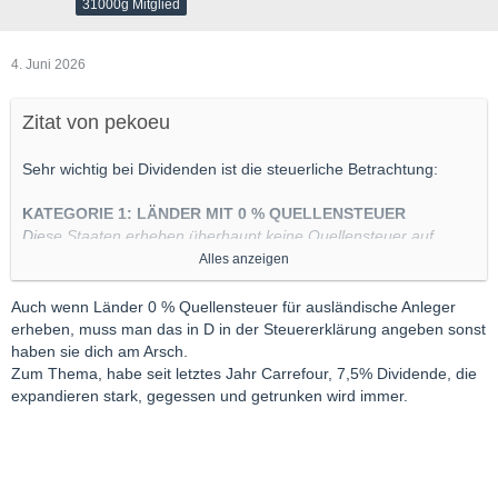
31000g Mitglied
4. Juni 2026
Zitat von pekoeu
Sehr wichtig bei Dividenden ist die steuerliche Betrachtung:
KATEGORIE 1: LÄNDER MIT 0 % QUELLENSTEUER
Diese Staaten erheben überhaupt keine Quellensteuer auf
Dividenden für ausländische Anleger. Die Bruttodividende geht
Alles anzeigen
ohne Abzug im Heimatland an Ihr deutsches Depot.
Auch wenn Länder 0 % Quellensteuer für ausländische Anleger
Großbritannien
(Beispiele: Unilever, Shell, BP, HSBC, Rio
erheben, muss man das in D in der Steuererklärung angeben sonst
Tinto)
haben sie dich am Arsch.
Singapur
(Beispiele: DBS Bank, Singapore
Zum Thema, habe seit letztes Jahr Carrefour, 7,5% Dividende, die
Telecommunications)
expandieren stark, gegessen und getrunken wird immer.
Hongkong
(Hinweis: Gilt nur für Firmen mit Sitz in HK,
nicht für Festland-China)
Brasilien
(Hinweis: Gilt für reguläre Dividenden,
ausgenommen Zinszahlungen/JCP)