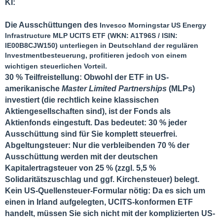
Zielgruppe & Ertrag:
Der Fonds ist ausschüttend. Er richtet
KI:
sich an Anleger, die von den regelmäßigen und oft hohen
Dividendenausschüttungen (Cashflows) der US-
Die Ausschüttungen des
Invesco Morningstar US Energy
Energieinfrastruktur profitieren wollen, ohne selbst Anteile an
Infrastructure MLP UCITS ETF
(WKN:
A1T96S
/ ISIN:
amerikanischen Einzel-MLPs halten zu müssen.
IE00B8CJW150) unterliegen in Deutschland der regulären
Investmentbesteuerung, profitieren jedoch von einem
Leider wird es uns erschwert, direkt in MLPs zu inverstieren.
wichtigen steuerlichen Vorteil.
Hier hilft dann dieser ETF weiter.
30 % Teilfreistellung
: Obwohl der ETF in US-
amerikanische
Master Limited Partnerships
(MLPs)
investiert (die rechtlich keine klassischen
Aktiengesellschaften sind), ist der Fonds als
Aktienfonds
eingestuft. Das bedeutet:
30 % jeder
Ausschüttung sind für Sie komplett steuerfrei
.
Abgeltungsteuer
: Nur die verbleibenden 70 % der
Ausschüttung werden mit der deutschen
Kapitalertragsteuer von
25 %
(zzgl. 5,5 %
Solidaritätszuschlag und ggf. Kirchensteuer) belegt.
Kein US-Quellensteuer-Formular nötig
: Da es sich um
einen in Irland aufgelegten, UCITS-konformen ETF
handelt, müssen Sie sich
nicht
mit der komplizierten US-