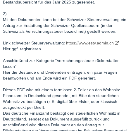
Bestandsübersicht für das Jahr 2025 zugesendet.
7. FTSE 100 ETF (Fondsdomizil Irland oder Luxemburg)
2)
0 % Quellensteuer auf Fondsebene, danach 25 %
Mit den Dokumenten kann bei der Schweizer Steuerverwaltung ein
Abgeltungssteuer + Soli auf 70 % der Erträge =
18,463 %
Antrag zur Erstattung der Schweizer Quellensteuern (in der
effektive Steuerlast
Schweiz als Verrechnungssteuer bezeichnet) gestellt werden.
Link schweizer Steuerverwaltung:
https://www.estv.admin.ch
Fazit:
Hier ggf. registrieren
Mit ETFs lassen sich vor allem dort Steuern sparen, wo das
Herkunftsland keine Quellensteuern erhebt. Denn die steuerlich
Anschließend zur Kategorie "Verrechnungssteuer rückerstatten
Teilfreistellung erhält man dort trotzdem. Ein weiterer Vorteil von
lassen".
ETFs ist, dass man sich dort nicht selbst um die Quellensteuer
Hier die Bestände und Dividenden eintragen, ein paar Fragen
kümmern muss, weil das bereits der Fonds erledigt. Von diesen
beantworten und am Ende wird ein PDF generiert.
Sonderfällen abgesehen ist man mit Aktien aber nicht schlechter
oder je nach Fall sogar besser dran. Es kommt wie immer auf
Dieses PDF wird mit einem formlosen 2-Zeiler an das Wohnsitz
den Einzelfall an.
Finanzamt in Deutschland gesendet, mit Bitte den steuerlichen
Wohnsitz zu bestätigen (z.B. digital über Elster, oder klassisch
PS: Nur meine laienhafte Berechnung für mich selbst. Kein
ausgedruckt per Brief).
Anspruch auf Richtigkeit.
Das deutsche Finanzamt bestätigt den steuerlichen Wohnsitz in
Deutschland, sendet das Dokument ausgefüllt zurück und
anschließend wird dieses Dokument an den Antrag zur
Rückerstattung der Verrechnungssteuer im Schweizer Steuerportal