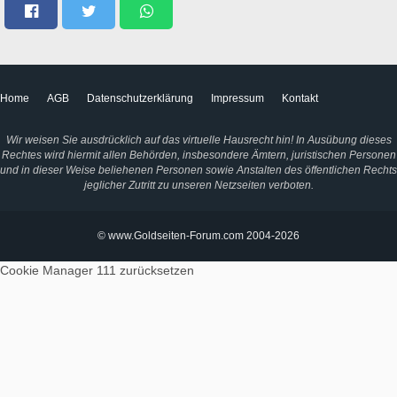
Home
AGB
Datenschutzerklärung
Impressum
Kontakt
Wir weisen Sie ausdrücklich auf das virtuelle Hausrecht hin! In Ausübung dieses
Rechtes wird hiermit allen Behörden, insbesondere Ämtern, juristischen Personen
und in dieser Weise beliehenen Personen sowie Anstalten des öffentlichen Rechts
jeglicher Zutritt zu unseren Netzseiten verboten.
© www.Goldseiten-Forum.com 2004-2026
Cookie Manager 111
zurücksetzen