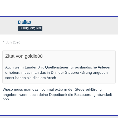
Vereinigte Arabische Emirate / Katar
KATEGORIE 2: LÄNDER MIT AUTOMATISCHER
Dallas
VERRECHNUNG (15 %)
5000g Mitglied
Diese Staaten behalten 15 % Quellensteuer ein. Da dies exakt
der Höchstgrenze des Doppelbesteuerungsabkommens (DBA)
entspricht, rechnet Ihre deutsche Bank diese 15 %
4. Juni 2026
vollautomatisch an. Es entsteht keine Doppelbesteuerung und
kein Papierkram.
Zitat von goldie08
USA
(Beispiele: Apple, Microsoft, Realty Income)
Bedingung:
Einmalige Bestätigung des W-8BEN-
Auch wenn Länder 0 % Quellensteuer für ausländische Anleger
Formulars bei Depoteröffnung (macht fast jeder
erheben, muss man das in D in der Steuererklärung angeben
Broker automatisch).
sonst haben sie dich am Arsch.
Niederlande
(Beispiele: ASML, ING Groep, Ahold
Delhaize)
Wieso muss man das nochmal extra in der Steuererklärung
angeben, wenn doch deine Depotbank die Besteuerung abwickelt
Japan
(Beispiele: Toyota, Sony, Nintendo)
???
Schweden
(Beispiele: Investor AB, Volvo, Atlas Copco)
Finnland
(Beispiele: Nordea, Neste, Sampo)
Südafrika