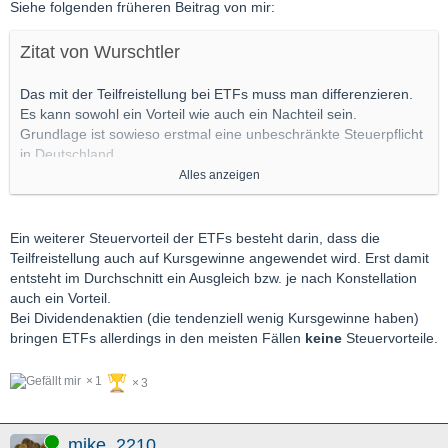
geringe laufende Kosten, die aber aufgrund der Steuerthematik
Siehe folgenden früheren Beitrag von mir:
deutlich überkompensiert werden.
Zitat von Wurschtler
Gruß
goldlatte
Das mit der Teilfreistellung bei ETFs muss man differenzieren.
Es kann sowohl ein Vorteil wie auch ein Nachteil sein.
Grundlage ist sowieso erstmal eine unbeschränkte Steuerpflicht
in Deutschland.
Alles anzeigen
ETFs werden auf Fondsebene mit Quellensteuern aus dem
Herkunftsland besteuert. Diese sind, ganz im Gegensatz zu
Aktien, nicht auf die Steuerlast anrechenbar. Daher hat der
Ein weiterer Steuervorteil der ETFs besteht darin, dass die
Staat als "Ausgleich" die steuerliche Teilfreistellung eingeführt.
Teilfreistellung auch auf Kursgewinne angewendet wird. Erst damit
entsteht im Durchschnitt ein Ausgleich bzw. je nach Konstellation
Mal ein paar Beispiele, wie Ausschüttungen besteuert werden:
auch ein Vorteil.
Bei Dividendenaktien (die tendenziell wenig Kursgewinne haben)
1. Deutsche Aktie
bringen ETFs allerdings in den meisten Fällen
keine
Steuervorteile.
25 % Abgeltungssteuer + Soli =
26,375 %
effektive Steuerlast
1
3
2. Britische Aktie
0% Quellensteuer + 25 % Abgeltungssteuer + Soli =
26,375 %
effektive Steuerlast
Online
mike_2210