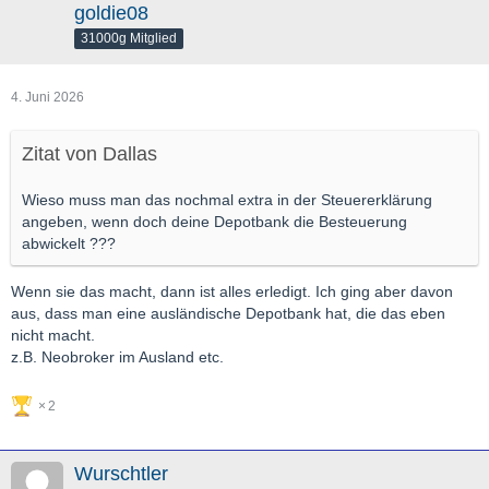
goldie08
⚠️
WARNHINWEIS: HIER DROHT BÜROKRATIE (ZUM
31000g Mitglied
VERGLEICH)
Bei diesen Ländern behält der Heimatstaat mehr als 15 % ein.
Die deutsche Bank verrechnet nur 15 %. Den Rest müssen Sie
4. Juni 2026
sich mühsam per Post-Formular im Ausland zurückholen:
Schweiz
: 35 % Quellensteuer (20 % müssen aufwendig
Zitat von Dallas
zurückgefordert werden)
Irland
: 25 % Quellensteuer (z. B. FBD Holdings –
Wieso muss man das nochmal extra in der Steuererklärung
Vorabbefreiung/Rückforderung nötig)
angeben, wenn doch deine Depotbank die Besteuerung
abwickelt ???
Frankreich / Spanien / Österreich / Italien
: Hohe
Steuersätze, Rückforderung oft langwierig und teuer.
Wenn sie das macht, dann ist alles erledigt. Ich ging aber davon
aus, dass man eine ausländische Depotbank hat, die das eben
Dies wird leider bei den "Empfehlungen" der Börsenzeitungen
nicht macht.
und -Briefe nicht erwähnt, dass viel Geld in den jeweiligen
z.B. Neobroker im Ausland etc.
Staaten wie z.B. Italien und Irland verbleibt. Ich würde mir bei
solchen Empfehlungen von Dividendenaktien auch immer eine
2
steuerliche Betrachtung wünschen.
Wurschtler