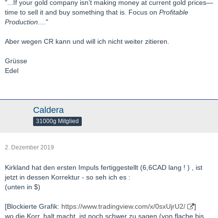
"...If your gold company isn’t making money at current gold prices—
time to sell it and buy something that is. Focus on
Profitable
Production
...."
Aber wegen CR kann und will ich nicht weiter zitieren.
Grüsse
Edel
Caldera
31000g Mitglied
2. Dezember 2019
Kirkland hat den ersten Impuls fertiggestellt (6,6CAD lang ! ) , ist
jetzt in dessen Korrektur - so seh ich es :
(unten in $)
[Blockierte Grafik:
https://www.tradingview.com/x/0sxUjrU2/
]
wo die Korr. halt macht, ist noch schwer zu sagen (von flache bis