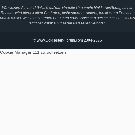
Wir weisen Sie ausdrücklich auf das virtuelle Hausrecht hin! In Ausübung dieses
Rechtes wird hiermit allen Behörden, insbesondere Ämtern, juristischen Personen
und in dieser Weise beliehenen Personen sowie Anstalten des öffentlichen Rechts
jeglicher Zutritt zu unseren Netzseiten verboten.
© www.Goldseiten-Forum.com 2004-2026
Cookie Manager 111
zurücksetzen