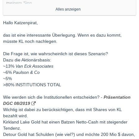
meinem Sinn.
Alles anzeigen
I cannot imagine that 66% of Detour Gold shareholders will
accept an offer that appears to be at about 60% of that $44 per
Hallo Katzenpirat,
share target-particularly as the U.S. Federal Reserve continues
to flood the market by buying treasuries and mortgage securities
das ist eine interessante Überlegung. Wenn es dazu kommt,
- most recently $
70 billion
. The creation of more dollars will
müsste KL noch nachlegen.
continue to weaken the U.S. currency and gold will continue to
be in strong demand as a counter to the devaluation of buying
Die Frage ist, wie wahrscheinlich ist dieses Szenario?
power.
Dazu die Aktionärsbasis:
~13%
Van Eck Associates
~6%
Paulson & Co
https://seekingalpha.com/artic…&utm_source=seeking_alpha
~5%
>80% INSTITUTIONS TOTAL
Wie werden sich die Institutionellen entscheiden? -
Präsentation
DGC 08/2019
Wichtig ist dabei zu berücksichtigen, dass mit Shares von KL
bezahlt wird.
Kirkland Lake Gold hat einen Batzen Netto-Cash mit steigender
Tendenz.
Detour Gold hat Schulden (wie viel?) und möchte 200 Mio $ davon,