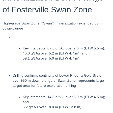
of Fosterville Swan Zone
High-grade Swan Zone (“Swan”) mineralization extended 80 m
down-plunge
Key intercepts: 87.6 g/t Au over 7.6 m (ETW 5.5 m);
45.0 g/t Au over 5.2 m (ETW 4.7 m); and
59.1 g/t Au over 5.0 m (ETW 4.7 m)
Drilling confirms continuity of Lower Phoenix Gold System
over 950 m down-plunge of Swan Zone, represents large
target area for future exploration drilling
Key intercepts: 14.8 g/t Au over 5.9 m (ETW 4.5 m);
and
6.2 g/t Au over 18.0 m (ETW 13.8 m)