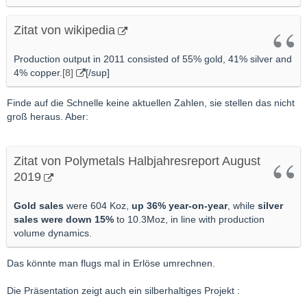
Zitat von wikipedia
Production output in 2011 consisted of 55% gold, 41% silver and
4% copper.
[8]
[/sup]
Finde auf die Schnelle keine aktuellen Zahlen, sie stellen das nicht
groß heraus. Aber:
Zitat von Polymetals Halbjahresreport August
2019
Gold sales
were
604 Koz,
up 36
% year
-
on
-
ye
ar
, while
silver
sales were down 15%
to 10.3
Moz
, in line with production
volume dynamics.
Das könnte man flugs mal in Erlöse umrechnen.
Die Präsentation zeigt auch ein silberhaltiges Projekt :