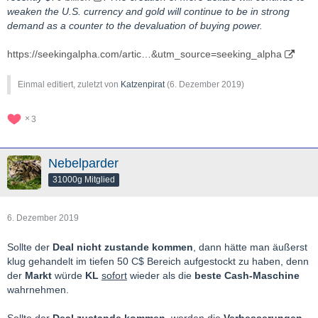
weaken the U.S. currency and gold will continue to be in strong
demand as a counter to the devaluation of buying power.
https://seekingalpha.com/artic…&utm_source=seeking_alpha
Einmal editiert, zuletzt von
Katzenpirat
(
6. Dezember 2019
)
3
Nebelparder
31000g Mitglied
6. Dezember 2019
Sollte der
Deal nicht zustande kommen
, dann hätte man äußerst
klug gehandelt im tiefen 50 C$ Bereich aufgestockt zu haben, denn
der
Markt
würde
KL
sofort
wieder als die
beste Cash-Maschine
wahrnehmen.
Sollte der
Deal zustande kommen
, werden die
Verbesserungen