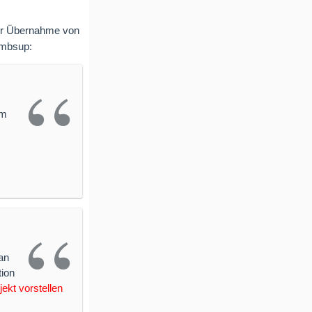
zur Übernahme von
im
an
ion
ekt vorstellen