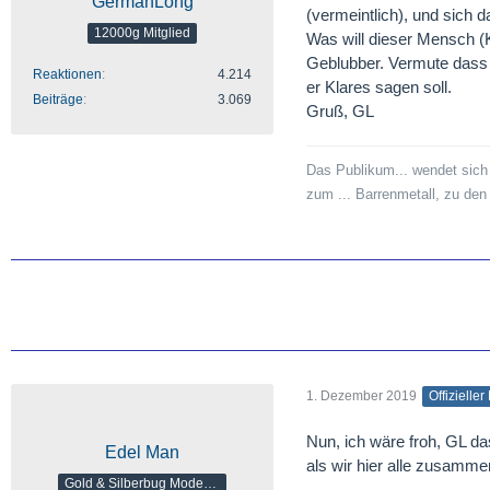
GermanLong
(vermeintlich), und sich d
12000g Mitglied
Was will dieser Mensch (K
Geblubber. Vermute dass 
Reaktionen
4.214
er Klares sagen soll.
Beiträge
3.069
Gruß, GL
Das Publikum... wendet sich
zum ... Barrenmetall, zu de
1. Dezember 2019
Offizieller
Nun, ich wäre froh, GL d
Edel Man
als wir hier alle zusam
Gold & Silberbug Moderator