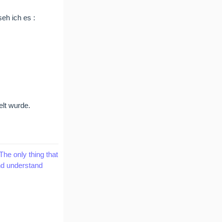
seh ich es :
elt wurde.
The only thing that
and understand