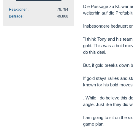
Die Passage zu KL war au
Reaktionen
78.784
weiterhin auf die Proftabi
Beiträge
49.868
Insbesondere bedauert er j
"I think Tony and his team
gold. This was a bold mov
do this deal.
But, if gold breaks down b
If gold stays rallies and 
known for his bold moves.
..While I do believe this 
angle. Just like they did 
I am going to sit on the 
game plan.