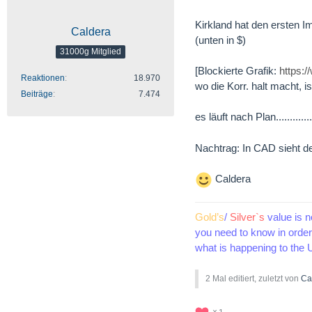
Kirkland hat den ersten Imp
Caldera
(unten in $)
31000g Mitglied
[Blockierte Grafik:
https:
Reaktionen
18.970
wo die Korr. halt macht, i
Beiträge
7.474
es läuft nach Plan................
Nachtrag: In CAD sieht d
Caldera
Gold’s
/
Silver`s
value is n
you need to know in order 
what is happening to the U
2 Mal editiert, zuletzt von
Ca