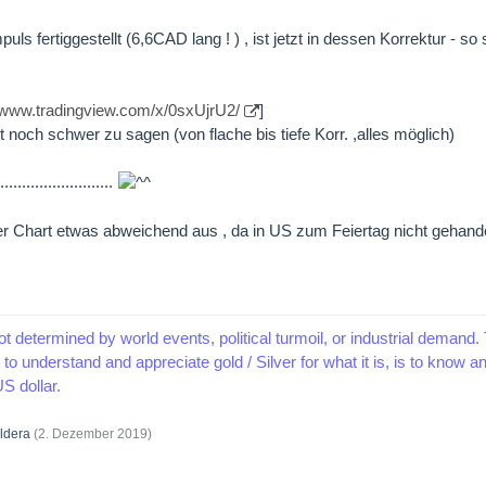
uls fertiggestellt (6,6CAD lang ! ) , ist jetzt in dessen Korrektur - so 
//www.tradingview.com/x/0sxUjrU2/
]
st noch schwer zu sagen (von flache bis tiefe Korr. ,alles möglich)
.......................
er Chart etwas abweichend aus , da in US zum Feiertag nicht gehand
ot determined by world events, political turmoil, or industrial demand. 
to understand and appreciate gold / Silver for what it is, is to know 
S dollar.
ldera
(
2. Dezember 2019
)