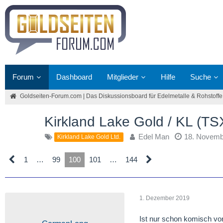
Forum
Dashboard
Mitglieder
Hilfe
Suche
Goldseiten-Forum.com | Das Diskussionsboard für Edelmetalle & Rohstoffe
Kirkland Lake Gold / KL (T
Edel Man
18. Novemb
Kirkland Lake Gold Ltd.
1
…
99
100
101
…
144
1. Dezember 2019
Ist nur schon komisch von 