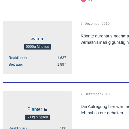
1
2. Dezember 2019
Könnte durchaus nochmal b
warum
verhältnismäßig günstig
5000g Mitglied
Reaktionen
1.637
Beiträge
1.897
2. Dezember 2019
Die Aufregung hier war m
Planter
Ich hab ja nur gehalten... 
500g Mitglied
Reaktionen
106