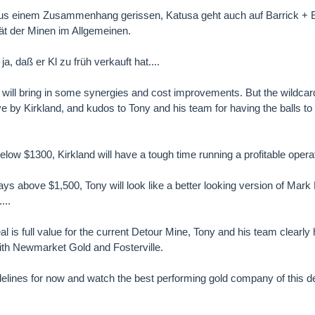
s einem Zusammenhang gerissen, Katusa geht auch auf Barrick + Ev
ltät der Minen im Allgemeinen.
a, daß er Kl zu früh verkauft hat....
 will bring in some synergies and cost improvements. But the wildcard 
e by Kirkland, and kudos to Tony and his team for having the balls to
elow $1300, Kirkland will have a tough time running a profitable opera
stays above $1,500, Tony will look like a better looking version of Mark
...
deal is full value for the current Detour Mine, Tony and his team clearl
with Newmarket Gold and Fosterville.
sidelines for now and watch the best performing gold company of this 