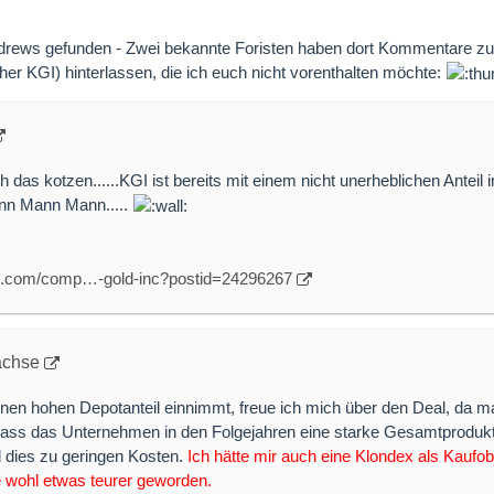
ndrews gefunden - Zwei bekannte Foristen haben dort Kommentare 
her KGI) hinterlassen, die ich euch nicht vorenthalten möchte:
h das kotzen......KGI ist bereits mit einem nicht unerheblichen Anteil 
ann Mann Mann.....
e.com/comp…-gold-inc?postid=24296267
achse
inen hohen Depotanteil einnimmt, freue ich mich über den Deal, da m
ass das Unternehmen in den Folgejahren eine starke Gesamtprodukt
d dies zu geringen Kosten.
Ich hätte mir auch eine Klondex als Kaufobj
 wohl etwas teurer geworden.