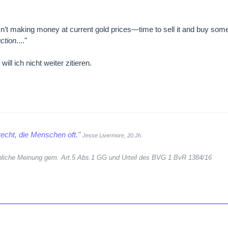
sn’t making money at current gold prices—time to sell it and buy somet
ction
...."
l ich nicht weiter zitieren.
echt, die Menschen oft."
Jesse Livermore, 20.Jh.
sönliche Meinung gem. Art.5 Abs.1 GG und Urteil des BVG 1 BvR 1384/16