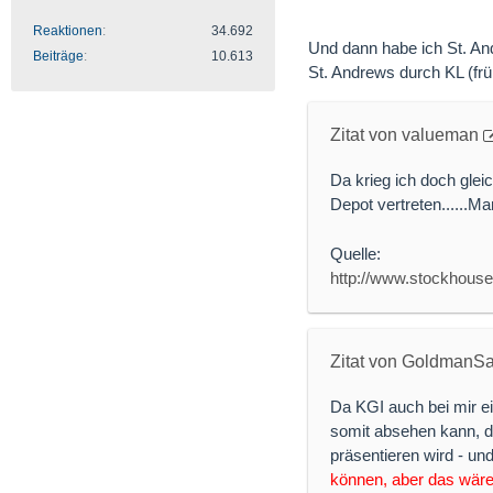
Reaktionen
34.692
Und dann habe ich St. A
Beiträge
10.613
St. Andrews durch KL (frü
Zitat von valueman
Da krieg ich doch gleic
Depot vertreten......M
Quelle:
http://www.stockhous
Zitat von GoldmanS
Da KGI auch bei mir e
somit absehen kann, d
präsentieren wird - un
können, aber das wäre