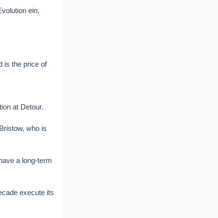
olution ein,
is the price of
tion at Detour.
 Bristow, who is
y have a long-term
decade execute its