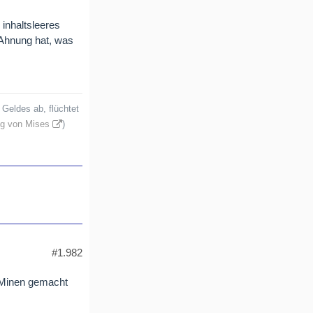
inhaltsleeres
Ahnung hat, was
Geldes ab, flüchtet
g von Mises
)
#1.982
t Minen gemacht