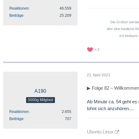
Reaktionen
46.559
Beiträge
25.209
Die Großen werden 
Wer eine friedliche 
Ich bedaure 
2
22. April 2023
▶ Folge 82 – Willkommen 
A190
5000g Mitglied
Ab Minute ca. 54 geht es
lohnt sich anzuhören....
Reaktionen
2.655
Beiträge
707
Ubuntu Linux