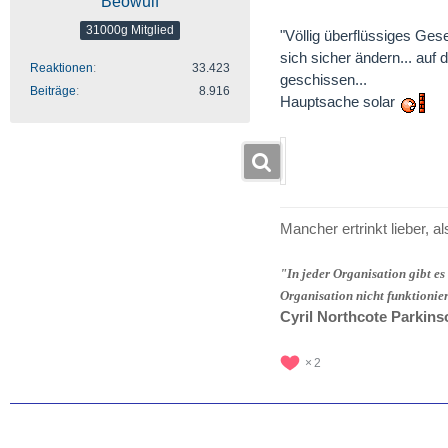
Beowulf
31000g Mitglied
"Völlig überflüssiges Ges
sich sicher ändern... auf 
Reaktionen
33.423
geschissen...
Beiträge
8.916
Hauptsache solar
Mancher ertrinkt lieber, al
"In jeder Organisation gibt es
Organisation nicht funktionie
Cyril Northcote Parkins
2