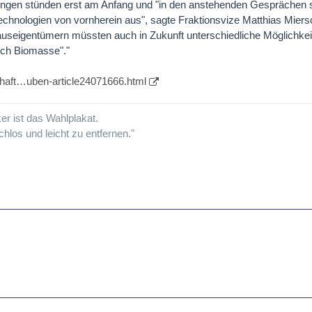
ngen stünden erst am Anfang und "in den anstehenden Gesprächen s
Technologien von vornherein aus", sagte Fraktionsvize Matthias Mier
useigentümern müssten auch in Zukunft unterschiedliche Möglichke
uch Biomasse"."
schaft…uben-article24071666.html
ker ist das Wahlplakat.
schlos und leicht zu entfernen."