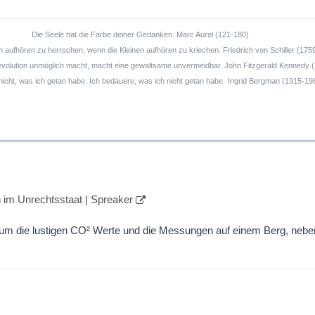
Die Seele hat die Farbe deiner Gedanken. Marc Aurel (121-180)
aufhören zu herrschen, wenn die Kleinen aufhören zu kriechen. Friedrich von Schiller (175
Revolution unmöglich macht, macht eine gewaltsame unvermeidbar. John Fitzgerald Kennedy 
nicht, was ich getan habe. Ich bedauere, was ich nicht getan habe.
Ingrid Bergman (1915-19
im Unrechtsstaat | Spreaker
 um die lustigen CO² Werte und die Messungen auf einem Berg, nebe