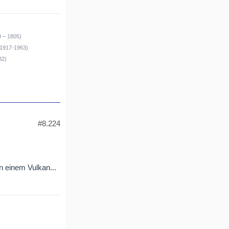
9 – 1805)
(1917-1963)
82)
#8.224
n einem Vulkan...