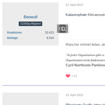
22. April 2023
Katastrophale
Klimaerwär
Beowulf
31000g Mitglied
Reaktionen
33.423
Beiträge
8.916
Mancher ertrinkt lieber, al
"In jeder Organisation gibt es
Organisation nicht funktionie
Cyril Northcote Parkins
11
23. April 2023
[Blockierte Grafik:
https: