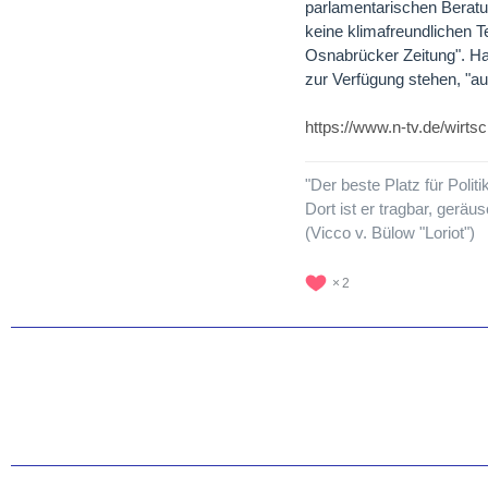
parlamentarischen Beratu
keine klimafreundlichen 
Osnabrücker Zeitung". Ha
zur Verfügung stehen, "a
https://www.n-tv.de/wirt
"Der beste Platz für Politi
Dort ist er tragbar, geräu
(Vicco v. Bülow "Loriot")
2