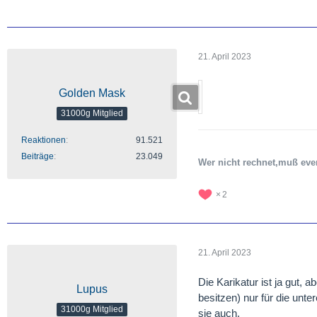
21. April 2023
Golden Mask
31000g Mitglied
Reaktionen
91.521
Beiträge
23.049
Wer nicht rechnet,muß eve
2
21. April 2023
Die Karikatur ist ja gut
Lupus
besitzen) nur für die unt
31000g Mitglied
sie auch.