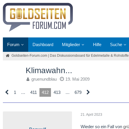
Forum
Dashboard
Mitglieder
Hilfe
Suche
Goldseiten-Forum.com | Das Diskussionsboard für Edelmetalle & Rohstoffe
Klimawahn...
gruenundblau
19. Mai 2009
1
…
411
412
413
…
679
21. April 2023
Wieder so ein Fall von
gr