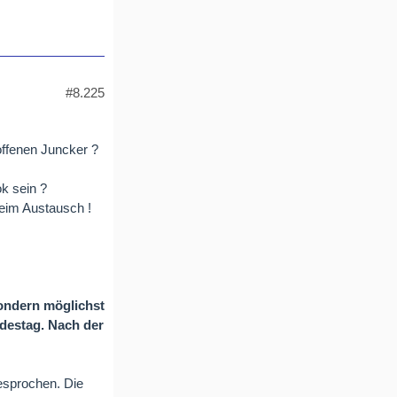
#8.225
offenen Juncker ?
ok sein ?
eim Austausch !
sondern möglichst
destag. Nach der
esprochen. Die