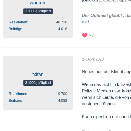
woernie
31000g Mitglied
Der Optimist glaubt , da
es !
Reaktionen
48.728
Beiträge
14.018
7
24. April 2023
Neues aus der Klimahaupt
txlfan
31000g Mitglied
Wenn das nicht in kürzeste
Polizei, Medien usw. konze
Reaktionen
19.700
wenn sich Leute, die von
Beiträge
4.082
austoben können.
Kann eigentlich nur nach 