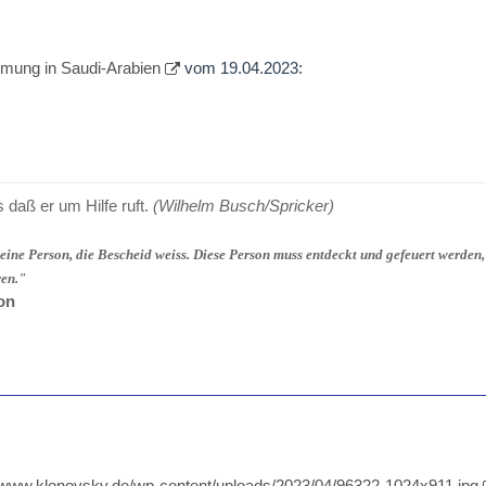
mung in Saudi-Arabien
vom 19.04.2023:
s daß er um Hilfe ruft.
(Wilhelm Busch/Spricker)
 eine Person, die Bescheid weiss. Diese Person muss entdeckt und gefeuert werden,
ren."
on
//www.klonovsky.de/wp-content/uploads/2023/04/96322-1024x911.jpg