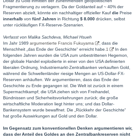
Dollar zu Gold inmitten der zunehmenden geopolitischen
Fragmentierung zu verlagern. Da der Goldanteil auf ~ 40% der
Reserven abzielt, könnte ein nachhaltiger offizieller Kauf
die
Preise
innerhalb
von
fünf Jahren
in Richtung
$ 8.000
drücken, selbst
unter rückläufigen FX-Reserve-Szenarien.
Verfasst von Malika Sachdeva, Michael Hsueh
Im Jahr 1989
argumentierte Francis Fukuyama
, dass die
Menschheit „das Ende der Geschichte“ erreicht habe.
1
In den
folgenden Jahren wurden die USA zum unbestrittenen Hegemon,
der globale Handel explodierte in einer von den USA definierten
liberalen Ordnung, Industriemarkt-Zentralbanken verkauften Gold,
während die Schwellenländer riesige Mengen an US-Dollar-FX-
Reserven anhäuften. Wir argumentieren, dass das Ende der
Geschichte zu Ende gegangen ist. Die Welt ist zurück in einem
Supermachtkampf; die USA ziehen sich von Freihandel,
Bündnissen und Sicherheitsvorkehrungen zurück; die große
wirtschaftliche Moderation liegt hinter uns; und das Dollar-
Bankensystem wurde bewaffnet. Die „Rückkehr der Geschichte“
hat große Auswirkungen auf Gold und den Dollar.
Im Gegensatz zum konventionellen Denken argumentieren wir,
dass der Anteil des Goldes an den Zentralbankreserven nicht