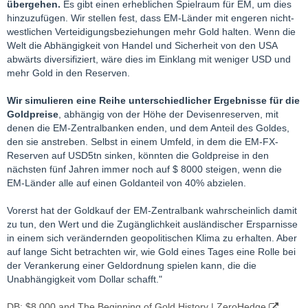
übergehen.
Es gibt einen erheblichen Spielraum für EM, um dies
hinzuzufügen. Wir stellen fest, dass EM-Länder mit engeren nicht-
westlichen Verteidigungsbeziehungen mehr Gold halten. Wenn die
Welt die Abhängigkeit von Handel und Sicherheit von den USA
abwärts diversifiziert, wäre dies im Einklang mit weniger USD und
mehr Gold in den Reserven.
Wir simulieren eine Reihe unterschiedlicher Ergebnisse für die
Goldpreise
, abhängig von der Höhe der Devisenreserven, mit
denen die EM-Zentralbanken enden, und dem Anteil des Goldes,
den sie anstreben. Selbst in einem Umfeld, in dem die EM-FX-
Reserven auf USD5tn sinken, könnten die Goldpreise in den
nächsten fünf Jahren immer noch auf $ 8000 steigen, wenn die
EM-Länder alle auf einen Goldanteil von 40% abzielen.
Vorerst hat der Goldkauf der EM-Zentralbank wahrscheinlich damit
zu tun, den Wert und die Zugänglichkeit ausländischer Ersparnisse
in einem sich verändernden geopolitischen Klima zu erhalten. Aber
auf lange Sicht betrachten wir, wie Gold eines Tages eine Rolle bei
der Verankerung einer Geldordnung spielen kann, die die
Unabhängigkeit vom Dollar schafft."
DB: $8,000 and The Beginning of Gold History | ZeroHedge