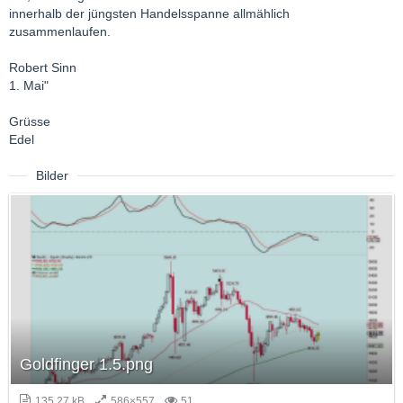
innerhalb der jüngsten Handelsspanne allmählich
zusammenlaufen.
Robert Sinn
1. Mai"
Grüsse
Edel
Bilder
Goldfinger 1.5.png
135,27 kB
586×557
51