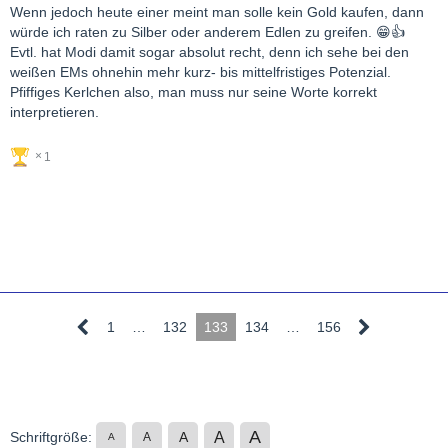
Wenn jedoch heute einer meint man solle kein Gold kaufen, dann
würde ich raten zu Silber oder anderem Edlen zu greifen. 😁👍
Evtl. hat Modi damit sogar absolut recht, denn ich sehe bei den
weißen EMs ohnehin mehr kurz- bis mittelfristiges Potenzial.
Pfiffiges Kerlchen also, man muss nur seine Worte korrekt
interpretieren.
1
1
…
132
133
134
…
156
A
A
Schriftgröße:
A
A
A