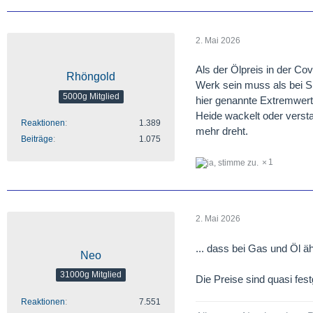
2. Mai 2026
Als der Ölpreis in der Cov
Rhöngold
Werk sein muss als bei Si
5000g Mitglied
hier genannte Extremwerte
Heide wackelt oder versta
Reaktionen
1.389
mehr dreht.
Beiträge
1.075
1
2. Mai 2026
... dass bei Gas und Öl äh
Neo
31000g Mitglied
Die Preise sind quasi festg
Reaktionen
7.551