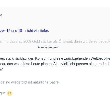
or
w. 12 und 19 - nicht viel tiefer.
immt, dass ab 2008 Gold stärker als Öl steigt, dann würde es bedeu
stieren wird.
Alles anzeigen
uß aber mit der Zeit immer weniger Öl da sein - während Gold kaum 
weit stark rückläufigen Konsum und eine zuückgehenden Weltbevölke
genau das was diese Leute planen. Also vielleicht passen sie gerade d
n?
sting wiedergibt ist natürliche Satire.
igur.