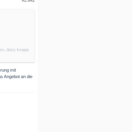
#2.642
ten, dass knapp
verbraucht
rung mit
as Angebot an die