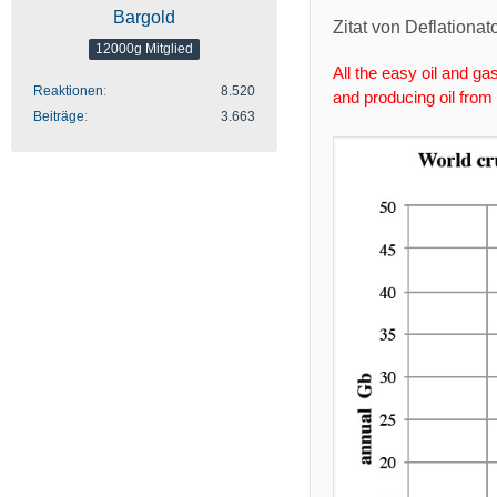
Bargold
Zitat von Deflationat
12000g Mitglied
All the easy oil and g
Reaktionen
8.520
and producing oil fro
Beiträge
3.663