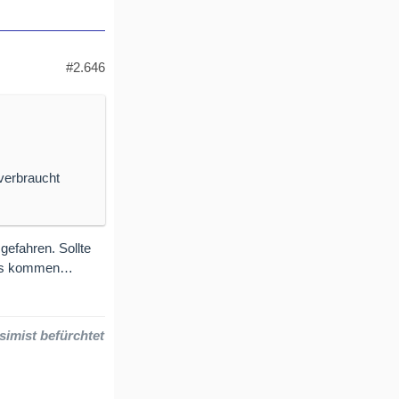
#2.646
verbraucht
efahren. Sollte
rmus kommen…
simist befürchtet