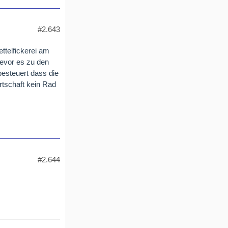
#2.643
ettelfickerei am
bevor es zu den
besteuert dass die
rtschaft kein Rad
#2.644