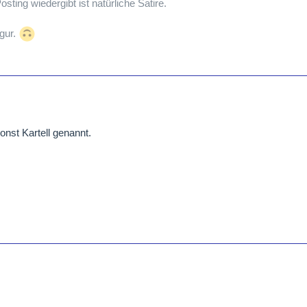
sting wiedergibt ist natürliche Satire.
igur.
nst Kartell genannt.