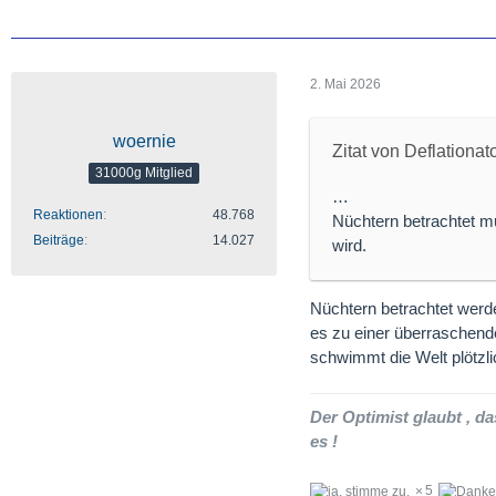
2. Mai 2026
woernie
Zitat von Deflationat
31000g Mitglied
…
Reaktionen
48.768
Nüchtern betrachtet m
Beiträge
14.027
wird.
Nüchtern betrachtet werd
es zu einer überraschen
schwimmt die Welt plötzl
Der Optimist glaubt , da
es !
5