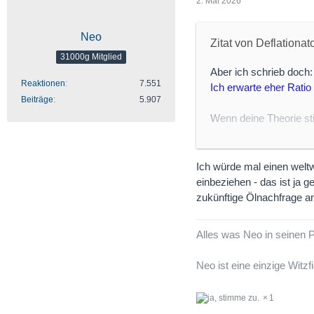
2. Mai 2026
Neo
Zitat von Deflationat
31000g Mitglied
Aber ich schrieb doch:
Reaktionen
7.551
Ich erwarte eher Ratio z
Beiträge
5.907
Wenn deine Theorie st
werdendes Öl nicht exi
Nüchtern betrachtet m
Ich würde mal einen welt
wird.
einbeziehen - das ist ja 
zukünftige Ölnachfrage a
Alles was Neo in seinen Po
Neo ist eine einzige Witzf
1