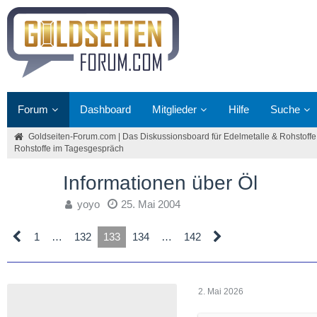
Forum
Dashboard
Mitglieder
Hilfe
Suche
Goldseiten-Forum.com | Das Diskussionsboard für Edelmetalle & Rohstoffe
Rohstoffe im Tagesgespräch
Informationen über Öl
yoyo
25. Mai 2004
1
…
132
133
134
…
142
2. Mai 2026