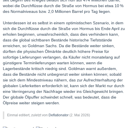
seit Beginn des Krieges beläuft sich nun auf 474 Millionen Barrel,
wobei die Durchflüsse durch die Straße von Hormus bei etwa 10 %
des Normalniveaus bzw. 2,0 Millionen Barrel pro Tag liegen.
Unterdessen ist es selbst in einem optimistischen Szenario, in dem
sich die Durchflüsse durch die Straße von Hormus bis Ende April zu
erholen beginnen, unwahrscheinlich, dass dies verhindern kann,
dass die global sichtbaren Bestände historische Tiefststände
erreichen, so Goldman Sachs. Da die Bestände weiter sinken,
dürften die physischen Ölmärkte deutlich höhere Preise für
sofortige Lieferungen verlangen, da Käufer nicht monatelang auf
günstigere Terminlieferungen warten können, wenn die
Lagerbestände kritisch niedrig sind. Goldman warnt außerdem,
dass die Bestände nicht unbegrenzt weiter sinken können; sobald
sie sich dem Mindestniveau nähern, das zur Aufrechterhaltung der
globalen Lieferketten erforderlich ist, kann sich der Markt nur durch
eine Verringerung der Nachfrage wieder ins Gleichgewicht bringen.
Der globale Ölpuffer schwindet schnell, was bedeutet, dass die
Ölpreise weiter steigen werden.
Einmal editiert, zuletzt von
Deflationator
(
2. Mai 2026
)