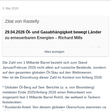
3. Mai 2026
Zitat von Rastelly
29.04.2026 Öl- und Gasabhängigkeit bewegt Länder
zu erneuerbaren Energien – Richard Mills
https://aheadoftheherd.com/oil…renewables-richard-mills/
Alles anzeigen
Trotz Trumps Versprechen eines schnellen Abzugs hat sich der
Die Zahl von 1 Milliarde Barrel bezieht sich zum Stand
Krieg im Iran auf zwei Monate ausgedehnt, wobei die
Januar/Februar 2026 nicht allein auf russische Bestände, sondern
Schließung der Straße von Hormus den schlimmsten
auf den gesamten globalen Öl-Stau auf den Weltmeeren.
Ölversorgungsschock seit dem OPEC-Embargo von 1973
Hier ist die Einordnung dieser Zahl im Kontext von Anfang 2026:
verursacht hat.
Viele Länder, insbesondere jene in Asien, die von Importen aus
* Globaler Öl-Berg auf See: Berichte (u. a. von Bloomberg)
dem Nahen Osten abhängig sind, haben Schwierigkeiten,
meldeten Ende 2025/Anfang 2026 einen Rekordwert von
genügend Barrel und Gigajoule zu beschaffen, um ihre
insgesamt fast 1 Milliarde Barrel Rohöl, die weltweit in Tankern
Wirtschaft am Laufen zu halten.
feststeckten.
Laut der Zeitung „The Globe and Mail“
haben Pakistan und
* Russlands Anteil: Von diesem globalen Überschuss stammten ca.
die Philippinen die Arbeitswoche für Beamte auf vier Tage