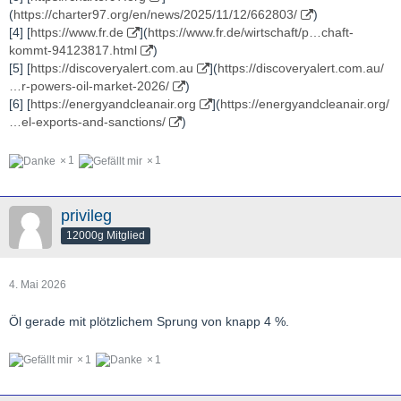
(
https://charter97.org/en/news/2025/11/12/662803/
)
Ölangebotsschock der Geschichte“ bezeichnet.
[4] [
https://www.fr.de
](
https://www.fr.de/wirtschaft/p…chaft-
Blogger Chris Martenson meint
: „Der schlimmste
kommt-94123817.html
)
Energieschock aller Zeiten ist viel gravierender, als man denkt.“
[5] [
https://discoveryalert.com.au
](
https://discoveryalert.com.au/
Er fügt hinzu, dass sich der Energieschock noch verschärfen
…r-powers-oil-market-2026/
)
werde, „selbst wenn der Iran-Konflikt wie durch ein Wunder jetzt
[6] [
https://energyandcleanair.org
](
https://energyandcleanair.org/
sofort beendet würde“.
…el-exports-and-sanctions/
)
Unter Berufung auf eine Analyse von Goldman Sachs, die im
untenstehenden Tweet detailliert beschrieben wird, merkt
Martenson an, dass täglich 14,5 Millionen Barrel Öl und
1
1
Ölprodukte fehlen. Das entspricht 435 Millionen Barrel pro
Monat und 870 Millionen Barrel in den ersten beiden
privileg
12000g Mitglied
4. Mai 2026
Kriegsmonaten.
Öl gerade mit plötzlichem Sprung von knapp 4 %.
1
1