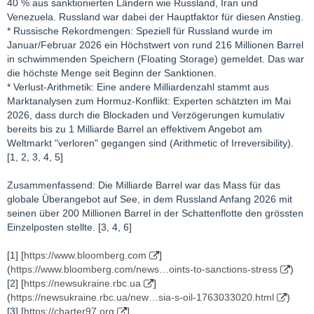
40 % aus sanktionierten Ländern wie Russland, Iran und
verkürzt, Bangladesch hat Universitäten geschlossen, und
Venezuela. Russland war dabei der Hauptfaktor für diesen Anstieg.
verschiedene Länder haben aufgrund der Energieknappheit
* Russische Rekordmengen: Speziell für Russland wurde im
Homeoffice für Staatsbedienstete angeordnet und die
Januar/Februar 2026 ein Höchstwert von rund 216 Millionen Barrel
Klimaanlagen in öffentlichen Gebäuden eingeschränkt.
in schwimmenden Speichern (Floating Storage) gemeldet. Das war
Fluggesellschaften in ganz Asien reduzieren ihre Flugpläne, da
die höchste Menge seit Beginn der Sanktionen.
ihnen Kerosin fehlt.
* Verlust-Arithmetik: Eine andere Milliardenzahl stammt aus
„Viele Länder erkennen jetzt, wie stark sie einem Energieschock
Marktanalysen zum Hormuz-Konflikt: Experten schätzten im Mai
ausgesetzt sind“, sagte Andrew Botterill, globaler Leiter der
2026, dass durch die Blockaden und Verzögerungen kumulativ
Finanzberatung für Energie, Rohstoffe und Industrie bei
bereits bis zu 1 Milliarde Barrel an effektivem Angebot am
Deloitte.
Weltmarkt "verloren" gegangen sind (Arithmetic of Irreversibility).
Ed Crooks, stellvertretender Vorsitzender der Amerika-Abteilung
[1, 2, 3, 4, 5]
des Rohstoffberatungsunternehmens Wood Mackenzie, erklärt:
„Im Anschluss daran wird es eine grundlegende Neubewertung
Zusammenfassend: Die Milliarde Barrel war das Mass für das
der Energiesicherheit geben, genau wie nach dem Einmarsch
globale Überangebot auf See, in dem Russland Anfang 2026 mit
Russlands in die Ukraine im Jahr 2022.“
seinen über 200 Millionen Barrel in der Schattenflotte den grössten
Die Neubewertung dürfte eine Beschleunigung der globalen
Einzelposten stellte. [3, 4, 6]
Bewegung hin zu Elektrifizierung und Dekarbonisierung mit sich
bringen. Erneuerbare Energien haben zwar ihre Kritiker, doch
[1] [
https://www.bloomberg.com
]
unbestritten ist, dass ihre Einbindung in den Energiemix eines
(
https://www.bloomberg.com/news…oints-to-sanctions-stress
)
Landes die Abhängigkeit von Öl und Gas verringert.
[2] [
https://newsukraine.rbc.ua
]
Die prognostizierte Ölnachfrage dürfte zum ersten Mal seit
(
https://newsukraine.rbc.ua/new…sia-s-oil-1763033020.html
)
Beginn der Pandemie sinken, und zwar aufgrund dessen, was
[3] [
https://charter97.org
]
die
Internationale Energieagentur als
„den schwersten