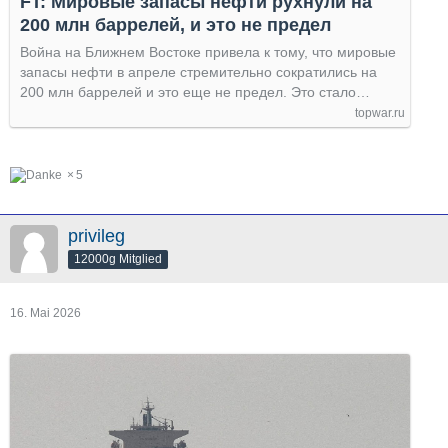
FT: Мировые запасы нефти рухнули на
200 млн баррелей, и это не предел
Война на Ближнем Востоке привела к тому, что мировые
запасы нефти в апреле стремительно сократились на
200 млн баррелей и это еще не предел. Это стало…
topwar.ru
5
privileg
12000g Mitglied
16. Mai 2026