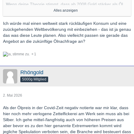
Wenn deine Theorie stimmt, dass ab 2008 Gold stärker als Öl
steigt, dann würde es bedeuten, dass knapp werdendes Öl nicht
Alles anzeigen
existieren wird.
Ich würde mal einen weltweit stark rückläufigen Konsum und eine
Nüchtern betrachtet muß aber mit der Zeit immer weniger Öl da
zuückgehenden Weltbevölkerung mit einbeziehen - das ist ja genau
sein - während Gold kaum verbraucht wird.
das was diese Leute planen. Also vielleicht passen sie gerade das
Angebot an die zukünftige Ölnachfrage an?
1
Rhöngold
5000g Mitglied
2. Mai 2026
Als der Ölpreis in der Covid-Zeit negativ notierte war mir klar, dass
hier noch mehr verlogene Zettelfickerei am Werk sein muss als bei
Silber. Ich gehe mittel-/langfristig auch von höheren Preisen aus
aber bevor es zu den hier genannte Extremwerten kommt wird
jegliche Spekulation verboten sein, die Branche wird besteuert dass