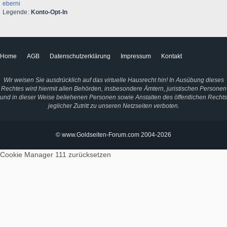
eberni
Legende
Konto-Opt-In
Home
AGB
Datenschutzerklärung
Impressum
Kontakt
Wir weisen Sie ausdrücklich auf das virtuelle Hausrecht hin! In Ausübung dieses
Rechtes wird hiermit allen Behörden, insbesondere Ämtern, juristischen Personen
und in dieser Weise beliehenen Personen sowie Anstalten des öffentlichen Rechts
jeglicher Zutritt zu unseren Netzseiten verboten.
© www.Goldseiten-Forum.com 2004-2026
Cookie Manager 111
zurücksetzen