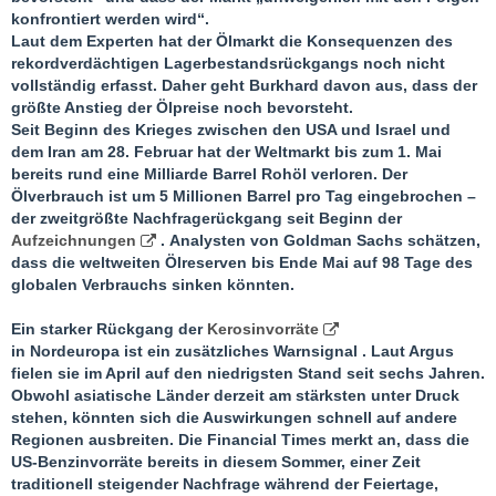
konfrontiert werden wird“.
Laut dem Experten hat der Ölmarkt die Konsequenzen des
rekordverdächtigen Lagerbestandsrückgangs noch nicht
vollständig erfasst. Daher geht Burkhard davon aus, dass der
größte Anstieg der Ölpreise noch bevorsteht.
Seit Beginn des Krieges zwischen den USA und Israel und
dem Iran am 28. Februar hat der Weltmarkt bis zum 1. Mai
bereits rund eine Milliarde Barrel Rohöl verloren. Der
Ölverbrauch ist um 5 Millionen Barrel pro Tag eingebrochen –
der zweitgrößte Nachfragerückgang seit Beginn der
Aufzeichnungen
. Analysten von Goldman Sachs schätzen,
dass die weltweiten Ölreserven bis Ende Mai auf 98 Tage des
globalen Verbrauchs sinken könnten.
Ein starker Rückgang der
Kerosinvorräte
in Nordeuropa ist ein zusätzliches Warnsignal . Laut Argus
fielen sie im April auf den niedrigsten Stand seit sechs Jahren.
Obwohl asiatische Länder derzeit am stärksten unter Druck
stehen, könnten sich die Auswirkungen schnell auf andere
Regionen ausbreiten. Die Financial Times merkt an, dass die
US-Benzinvorräte bereits in diesem Sommer, einer Zeit
traditionell steigender Nachfrage während der Feiertage,