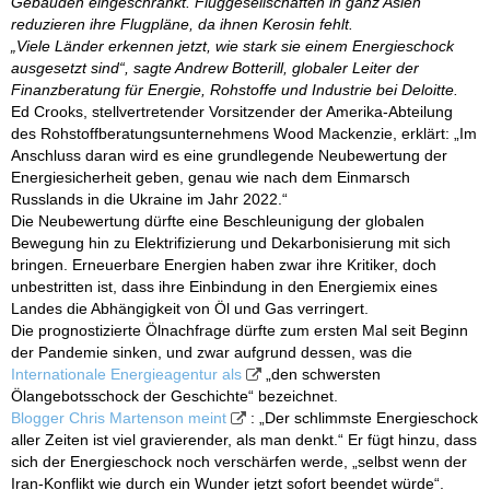
Gebäuden eingeschränkt. Fluggesellschaften in ganz Asien
reduzieren ihre Flugpläne, da ihnen Kerosin fehlt.
„Viele Länder erkennen jetzt, wie stark sie einem Energieschock
ausgesetzt sind“, sagte Andrew Botterill, globaler Leiter der
Finanzberatung für Energie, Rohstoffe und Industrie bei Deloitte.
Ed Crooks, stellvertretender Vorsitzender der Amerika-Abteilung
des Rohstoffberatungsunternehmens Wood Mackenzie, erklärt: „Im
Anschluss daran wird es eine grundlegende Neubewertung der
Energiesicherheit geben, genau wie nach dem Einmarsch
Russlands in die Ukraine im Jahr 2022.“
Die Neubewertung dürfte eine Beschleunigung der globalen
Bewegung hin zu Elektrifizierung und Dekarbonisierung mit sich
bringen. Erneuerbare Energien haben zwar ihre Kritiker, doch
unbestritten ist, dass ihre Einbindung in den Energiemix eines
Landes die Abhängigkeit von Öl und Gas verringert.
Die prognostizierte Ölnachfrage dürfte zum ersten Mal seit Beginn
der Pandemie sinken, und zwar aufgrund dessen, was die
Internationale Energieagentur als
„den schwersten
Ölangebotsschock der Geschichte“ bezeichnet.
Blogger Chris Martenson meint
: „Der schlimmste Energieschock
aller Zeiten ist viel gravierender, als man denkt.“ Er fügt hinzu, dass
sich der Energieschock noch verschärfen werde, „selbst wenn der
Iran-Konflikt wie durch ein Wunder jetzt sofort beendet würde“.