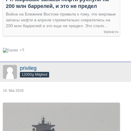
200 млн баррелей, и это не предел
Война на Ближнем Востоке привела к тому, что мировые
запасы нефти в апреле стремительно сократились на
200 млн баррелей и это еще не предел. Это стало…
topwar.ru
5
privileg
12000g Mitglied
16. Mai 2026