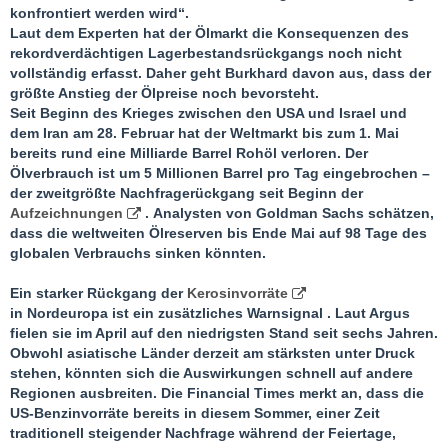
konfrontiert werden wird“.
Laut dem Experten hat der Ölmarkt die Konsequenzen des
rekordverdächtigen Lagerbestandsrückgangs noch nicht
vollständig erfasst. Daher geht Burkhard davon aus, dass der
größte Anstieg der Ölpreise noch bevorsteht.
Seit Beginn des Krieges zwischen den USA und Israel und
dem Iran am 28. Februar hat der Weltmarkt bis zum 1. Mai
bereits rund eine Milliarde Barrel Rohöl verloren. Der
Ölverbrauch ist um 5 Millionen Barrel pro Tag eingebrochen –
der zweitgrößte Nachfragerückgang seit Beginn der
Aufzeichnungen
. Analysten von Goldman Sachs schätzen,
dass die weltweiten Ölreserven bis Ende Mai auf 98 Tage des
globalen Verbrauchs sinken könnten.
Ein starker Rückgang der
Kerosinvorräte
in Nordeuropa ist ein zusätzliches Warnsignal . Laut Argus
fielen sie im April auf den niedrigsten Stand seit sechs Jahren.
Obwohl asiatische Länder derzeit am stärksten unter Druck
stehen, könnten sich die Auswirkungen schnell auf andere
Regionen ausbreiten. Die Financial Times merkt an, dass die
US-Benzinvorräte bereits in diesem Sommer, einer Zeit
traditionell steigender Nachfrage während der Feiertage,