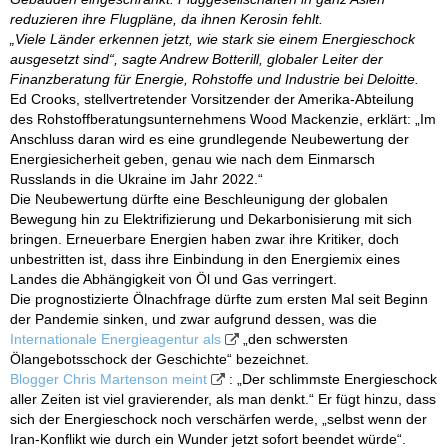
reduzieren ihre Flugpläne, da ihnen Kerosin fehlt.
„Viele Länder erkennen jetzt, wie stark sie einem Energieschock
ausgesetzt sind“, sagte Andrew Botterill, globaler Leiter der
Finanzberatung für Energie, Rohstoffe und Industrie bei Deloitte.
Ed Crooks, stellvertretender Vorsitzender der Amerika-Abteilung
des Rohstoffberatungsunternehmens Wood Mackenzie, erklärt: „Im
Anschluss daran wird es eine grundlegende Neubewertung der
Energiesicherheit geben, genau wie nach dem Einmarsch
Russlands in die Ukraine im Jahr 2022.“
Die Neubewertung dürfte eine Beschleunigung der globalen
Bewegung hin zu Elektrifizierung und Dekarbonisierung mit sich
bringen. Erneuerbare Energien haben zwar ihre Kritiker, doch
unbestritten ist, dass ihre Einbindung in den Energiemix eines
Landes die Abhängigkeit von Öl und Gas verringert.
Die prognostizierte Ölnachfrage dürfte zum ersten Mal seit Beginn
der Pandemie sinken, und zwar aufgrund dessen, was die
Internationale Energieagentur als
„den schwersten
Ölangebotsschock der Geschichte“ bezeichnet.
Blogger Chris Martenson meint
: „Der schlimmste Energieschock
aller Zeiten ist viel gravierender, als man denkt.“ Er fügt hinzu, dass
sich der Energieschock noch verschärfen werde, „selbst wenn der
Iran-Konflikt wie durch ein Wunder jetzt sofort beendet würde“.