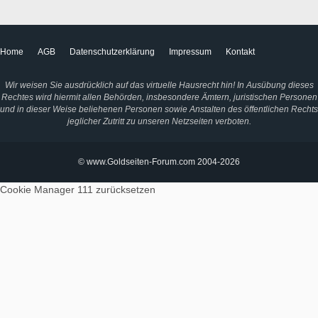
Home
AGB
Datenschutzerklärung
Impressum
Kontakt
Wir weisen Sie ausdrücklich auf das virtuelle Hausrecht hin! In Ausübung dieses
Rechtes wird hiermit allen Behörden, insbesondere Ämtern, juristischen Personen
und in dieser Weise beliehenen Personen sowie Anstalten des öffentlichen Rechts
jeglicher Zutritt zu unseren Netzseiten verboten.
© www.Goldseiten-Forum.com 2004-2026
Cookie Manager 111
zurücksetzen