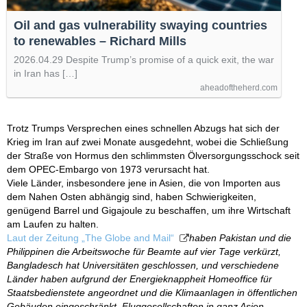
Oil and gas vulnerability swaying countries
to renewables – Richard Mills
2026.04.29 Despite Trump’s promise of a quick exit, the war
in Iran has […]
aheadoftheherd.com
Trotz Trumps Versprechen eines schnellen Abzugs hat sich der
Krieg im Iran auf zwei Monate ausgedehnt, wobei die Schließung
der Straße von Hormus den schlimmsten Ölversorgungsschock seit
dem OPEC-Embargo von 1973 verursacht hat.
Viele Länder, insbesondere jene in Asien, die von Importen aus
dem Nahen Osten abhängig sind, haben Schwierigkeiten,
genügend Barrel und Gigajoule zu beschaffen, um ihre Wirtschaft
am Laufen zu halten.
Laut der Zeitung „The Globe and Mail“
haben Pakistan und die
Philippinen die Arbeitswoche für Beamte auf vier Tage verkürzt,
Bangladesch hat Universitäten geschlossen, und verschiedene
Länder haben aufgrund der Energieknappheit Homeoffice für
Staatsbedienstete angeordnet und die Klimaanlagen in öffentlichen
Gebäuden eingeschränkt. Fluggesellschaften in ganz Asien