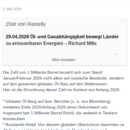
3. Mai 2026
Zitat von Rastelly
29.04.2026 Öl- und Gasabhängigkeit bewegt Länder
zu erneuerbaren Energien – Richard Mills
https://aheadoftheherd.com/oil…renewables-richard-mills/
Alles anzeigen
Trotz Trumps Versprechen eines schnellen Abzugs hat sich der
Die Zahl von 1 Milliarde Barrel bezieht sich zum Stand
Krieg im Iran auf zwei Monate ausgedehnt, wobei die
Januar/Februar 2026 nicht allein auf russische Bestände, sondern
Schließung der Straße von Hormus den schlimmsten
auf den gesamten globalen Öl-Stau auf den Weltmeeren.
Ölversorgungsschock seit dem OPEC-Embargo von 1973
Hier ist die Einordnung dieser Zahl im Kontext von Anfang 2026:
verursacht hat.
Viele Länder, insbesondere jene in Asien, die von Importen aus
* Globaler Öl-Berg auf See: Berichte (u. a. von Bloomberg)
dem Nahen Osten abhängig sind, haben Schwierigkeiten,
meldeten Ende 2025/Anfang 2026 einen Rekordwert von
genügend Barrel und Gigajoule zu beschaffen, um ihre
insgesamt fast 1 Milliarde Barrel Rohöl, die weltweit in Tankern
Wirtschaft am Laufen zu halten.
feststeckten.
Laut der Zeitung „The Globe and Mail“
haben Pakistan und
* Russlands Anteil: Von diesem globalen Überschuss stammten ca.
die Philippinen die Arbeitswoche für Beamte auf vier Tage