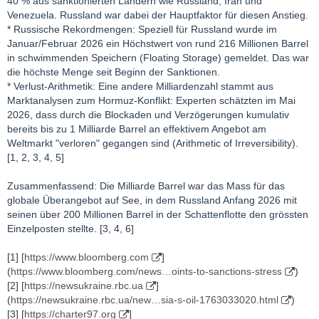
40 % aus sanktionierten Ländern wie Russland, Iran und
verkürzt, Bangladesch hat Universitäten geschlossen, und
Venezuela. Russland war dabei der Hauptfaktor für diesen Anstieg.
verschiedene Länder haben aufgrund der Energieknappheit
* Russische Rekordmengen: Speziell für Russland wurde im
Homeoffice für Staatsbedienstete angeordnet und die
Januar/Februar 2026 ein Höchstwert von rund 216 Millionen Barrel
Klimaanlagen in öffentlichen Gebäuden eingeschränkt.
in schwimmenden Speichern (Floating Storage) gemeldet. Das war
Fluggesellschaften in ganz Asien reduzieren ihre Flugpläne, da
die höchste Menge seit Beginn der Sanktionen.
ihnen Kerosin fehlt.
* Verlust-Arithmetik: Eine andere Milliardenzahl stammt aus
„Viele Länder erkennen jetzt, wie stark sie einem Energieschock
Marktanalysen zum Hormuz-Konflikt: Experten schätzten im Mai
ausgesetzt sind“, sagte Andrew Botterill, globaler Leiter der
2026, dass durch die Blockaden und Verzögerungen kumulativ
Finanzberatung für Energie, Rohstoffe und Industrie bei
bereits bis zu 1 Milliarde Barrel an effektivem Angebot am
Deloitte.
Weltmarkt "verloren" gegangen sind (Arithmetic of Irreversibility).
Ed Crooks, stellvertretender Vorsitzender der Amerika-Abteilung
[1, 2, 3, 4, 5]
des Rohstoffberatungsunternehmens Wood Mackenzie, erklärt:
„Im Anschluss daran wird es eine grundlegende Neubewertung
Zusammenfassend: Die Milliarde Barrel war das Mass für das
der Energiesicherheit geben, genau wie nach dem Einmarsch
globale Überangebot auf See, in dem Russland Anfang 2026 mit
Russlands in die Ukraine im Jahr 2022.“
seinen über 200 Millionen Barrel in der Schattenflotte den grössten
Die Neubewertung dürfte eine Beschleunigung der globalen
Einzelposten stellte. [3, 4, 6]
Bewegung hin zu Elektrifizierung und Dekarbonisierung mit sich
bringen. Erneuerbare Energien haben zwar ihre Kritiker, doch
[1] [
https://www.bloomberg.com
]
unbestritten ist, dass ihre Einbindung in den Energiemix eines
(
https://www.bloomberg.com/news…oints-to-sanctions-stress
)
Landes die Abhängigkeit von Öl und Gas verringert.
[2] [
https://newsukraine.rbc.ua
]
Die prognostizierte Ölnachfrage dürfte zum ersten Mal seit
(
https://newsukraine.rbc.ua/new…sia-s-oil-1763033020.html
)
Beginn der Pandemie sinken, und zwar aufgrund dessen, was
[3] [
https://charter97.org
]
die
Internationale Energieagentur als
„den schwersten