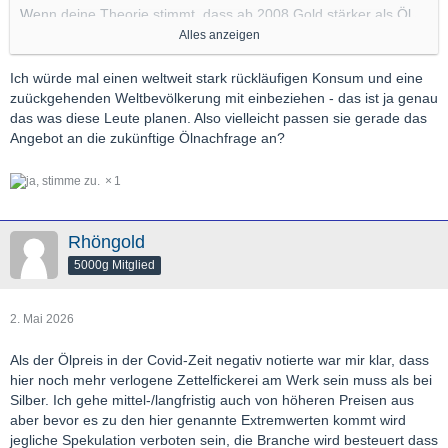
Wenn deine Theorie stimmt, dass ab 2008 Gold stärker als Öl
steigt, dann würde es bedeuten, dass knapp werdendes Öl nicht
Alles anzeigen
existieren wird.
Ich würde mal einen weltweit stark rückläufigen Konsum und eine
Nüchtern betrachtet muß aber mit der Zeit immer weniger Öl da
zuückgehenden Weltbevölkerung mit einbeziehen - das ist ja genau
sein - während Gold kaum verbraucht wird.
das was diese Leute planen. Also vielleicht passen sie gerade das
Angebot an die zukünftige Ölnachfrage an?
1
Rhöngold
5000g Mitglied
2. Mai 2026
Als der Ölpreis in der Covid-Zeit negativ notierte war mir klar, dass
hier noch mehr verlogene Zettelfickerei am Werk sein muss als bei
Silber. Ich gehe mittel-/langfristig auch von höheren Preisen aus
aber bevor es zu den hier genannte Extremwerten kommt wird
jegliche Spekulation verboten sein, die Branche wird besteuert dass