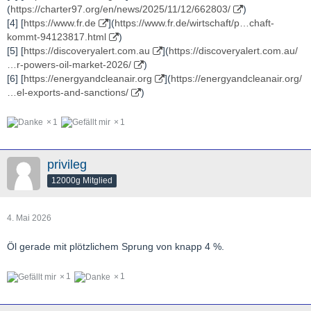
(
https://charter97.org/en/news/2025/11/12/662803/
)
Ölangebotsschock der Geschichte“ bezeichnet.
[4] [
https://www.fr.de
](
https://www.fr.de/wirtschaft/p…chaft-
Blogger Chris Martenson meint
: „Der schlimmste
kommt-94123817.html
)
Energieschock aller Zeiten ist viel gravierender, als man denkt.“
[5] [
https://discoveryalert.com.au
](
https://discoveryalert.com.au/
Er fügt hinzu, dass sich der Energieschock noch verschärfen
…r-powers-oil-market-2026/
)
werde, „selbst wenn der Iran-Konflikt wie durch ein Wunder jetzt
[6] [
https://energyandcleanair.org
](
https://energyandcleanair.org/
sofort beendet würde“.
…el-exports-and-sanctions/
)
Unter Berufung auf eine Analyse von Goldman Sachs, die im
untenstehenden Tweet detailliert beschrieben wird, merkt
Martenson an, dass täglich 14,5 Millionen Barrel Öl und
1
1
Ölprodukte fehlen. Das entspricht 435 Millionen Barrel pro
Monat und 870 Millionen Barrel in den ersten beiden
privileg
12000g Mitglied
4. Mai 2026
Kriegsmonaten.
Öl gerade mit plötzlichem Sprung von knapp 4 %.
1
1