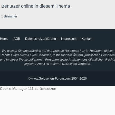
Benutzer online in diesem Thema
1 Besucher
Home
AGB
Datenschutzerklärung
Impressum
Kontakt
Wir weisen Sie ausdrücklich auf das virtuelle Hausrecht hin! In Ausübung dieses
Rechtes wird hiermit allen Behörden, insbesondere Ämtern, juristischen Personen
und in dieser Weise beliehenen Personen sowie Anstalten des öffentlichen Rechts
jeglicher Zutritt zu unseren Netzseiten verboten.
© www.Goldseiten-Forum.com 2004-2026
Cookie Manager 111
zurücksetzen