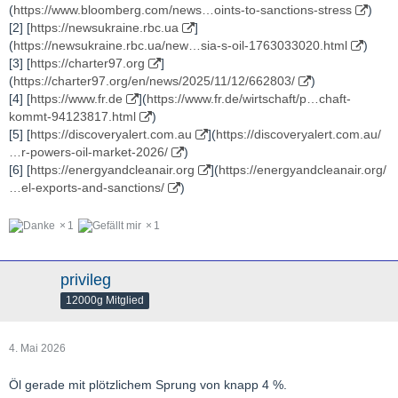
(
https://www.bloomberg.com/news…oints-to-sanctions-stress
)
Landes die Abhängigkeit von Öl und Gas verringert.
[2] [
https://newsukraine.rbc.ua
]
Die prognostizierte Ölnachfrage dürfte zum ersten Mal seit
(
https://newsukraine.rbc.ua/new…sia-s-oil-1763033020.html
)
Beginn der Pandemie sinken, und zwar aufgrund dessen, was
[3] [
https://charter97.org
]
die
Internationale Energieagentur als
„den schwersten
(
https://charter97.org/en/news/2025/11/12/662803/
)
Ölangebotsschock der Geschichte“ bezeichnet.
[4] [
https://www.fr.de
](
https://www.fr.de/wirtschaft/p…chaft-
Blogger Chris Martenson meint
: „Der schlimmste
kommt-94123817.html
)
Energieschock aller Zeiten ist viel gravierender, als man denkt.“
[5] [
https://discoveryalert.com.au
](
https://discoveryalert.com.au/
Er fügt hinzu, dass sich der Energieschock noch verschärfen
…r-powers-oil-market-2026/
)
werde, „selbst wenn der Iran-Konflikt wie durch ein Wunder jetzt
[6] [
https://energyandcleanair.org
](
https://energyandcleanair.org/
sofort beendet würde“.
…el-exports-and-sanctions/
)
Unter Berufung auf eine Analyse von Goldman Sachs, die im
untenstehenden Tweet detailliert beschrieben wird, merkt
Martenson an, dass täglich 14,5 Millionen Barrel Öl und
1
1
Ölprodukte fehlen. Das entspricht 435 Millionen Barrel pro
Monat und 870 Millionen Barrel in den ersten beiden
privileg
12000g Mitglied
4. Mai 2026
Kriegsmonaten.
Öl gerade mit plötzlichem Sprung von knapp 4 %.