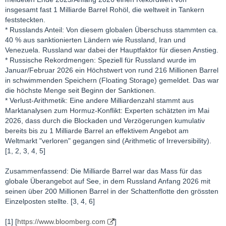
genügend Barrel und Gigajoule zu beschaffen, um ihre
insgesamt fast 1 Milliarde Barrel Rohöl, die weltweit in Tankern
Wirtschaft am Laufen zu halten.
feststeckten.
Laut der Zeitung „The Globe and Mail“
haben Pakistan und
* Russlands Anteil: Von diesem globalen Überschuss stammten ca.
die Philippinen die Arbeitswoche für Beamte auf vier Tage
40 % aus sanktionierten Ländern wie Russland, Iran und
verkürzt, Bangladesch hat Universitäten geschlossen, und
Venezuela. Russland war dabei der Hauptfaktor für diesen Anstieg.
verschiedene Länder haben aufgrund der Energieknappheit
* Russische Rekordmengen: Speziell für Russland wurde im
Homeoffice für Staatsbedienstete angeordnet und die
Januar/Februar 2026 ein Höchstwert von rund 216 Millionen Barrel
Klimaanlagen in öffentlichen Gebäuden eingeschränkt.
in schwimmenden Speichern (Floating Storage) gemeldet. Das war
Fluggesellschaften in ganz Asien reduzieren ihre Flugpläne, da
die höchste Menge seit Beginn der Sanktionen.
ihnen Kerosin fehlt.
* Verlust-Arithmetik: Eine andere Milliardenzahl stammt aus
„Viele Länder erkennen jetzt, wie stark sie einem Energieschock
Marktanalysen zum Hormuz-Konflikt: Experten schätzten im Mai
ausgesetzt sind“, sagte Andrew Botterill, globaler Leiter der
2026, dass durch die Blockaden und Verzögerungen kumulativ
Finanzberatung für Energie, Rohstoffe und Industrie bei
bereits bis zu 1 Milliarde Barrel an effektivem Angebot am
Deloitte.
Weltmarkt "verloren" gegangen sind (Arithmetic of Irreversibility).
Ed Crooks, stellvertretender Vorsitzender der Amerika-Abteilung
[1, 2, 3, 4, 5]
des Rohstoffberatungsunternehmens Wood Mackenzie, erklärt:
„Im Anschluss daran wird es eine grundlegende Neubewertung
Zusammenfassend: Die Milliarde Barrel war das Mass für das
der Energiesicherheit geben, genau wie nach dem Einmarsch
globale Überangebot auf See, in dem Russland Anfang 2026 mit
Russlands in die Ukraine im Jahr 2022.“
seinen über 200 Millionen Barrel in der Schattenflotte den grössten
Die Neubewertung dürfte eine Beschleunigung der globalen
Einzelposten stellte. [3, 4, 6]
Bewegung hin zu Elektrifizierung und Dekarbonisierung mit sich
bringen. Erneuerbare Energien haben zwar ihre Kritiker, doch
[1] [
https://www.bloomberg.com
]
unbestritten ist, dass ihre Einbindung in den Energiemix eines