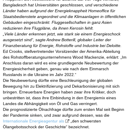
Bangladesch hat Universitäten geschlossen, und verschiedene
Länder haben aufgrund der Energieknappheit Homeoffice für
Staatsbedienstete angeordnet und die Klimaanlagen in öffentlichen
Gebäuden eingeschränkt. Fluggesellschaften in ganz Asien
reduzieren ihre Flugpläne, da ihnen Kerosin fehlt.
„Viele Länder erkennen jetzt, wie stark sie einem Energieschock
ausgesetzt sind“, sagte Andrew Botterill, globaler Leiter der
Finanzberatung für Energie, Rohstoffe und Industrie bei Deloitte.
Ed Crooks, stellvertretender Vorsitzender der Amerika-Abteilung
des Rohstoffberatungsunternehmens Wood Mackenzie, erklärt: „Im
Anschluss daran wird es eine grundlegende Neubewertung der
Energiesicherheit geben, genau wie nach dem Einmarsch
Russlands in die Ukraine im Jahr 2022.“
Die Neubewertung dürfte eine Beschleunigung der globalen
Bewegung hin zu Elektrifizierung und Dekarbonisierung mit sich
bringen. Erneuerbare Energien haben zwar ihre Kritiker, doch
unbestritten ist, dass ihre Einbindung in den Energiemix eines
Landes die Abhängigkeit von Öl und Gas verringert.
Die prognostizierte Ölnachfrage dürfte zum ersten Mal seit Beginn
der Pandemie sinken, und zwar aufgrund dessen, was die
Internationale Energieagentur als
„den schwersten
Ölangebotsschock der Geschichte“ bezeichnet.