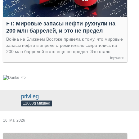
FT: Мировые запасы нефти рухнули на
200 млн баррелей, и это не предел
Война на Ближнем Востоке привела к тому, что мировые
запасы нефти в апреле стремительно сократились на
200 млн баррелей и это еще не предел. Это стало…
topwar.ru
5
privileg
12000g Mitglied
16. Mai 2026