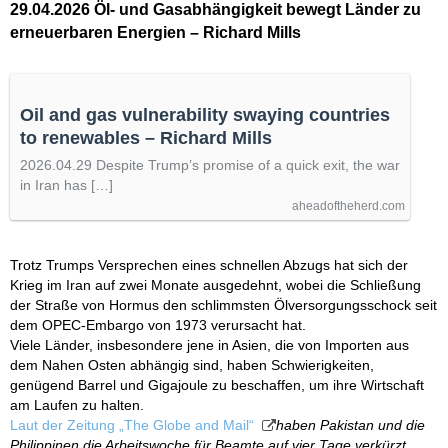
29.04.2026 Öl- und Gasabhängigkeit bewegt Länder zu
erneuerbaren Energien – Richard Mills
Oil and gas vulnerability swaying countries
to renewables – Richard Mills
2026.04.29 Despite Trump’s promise of a quick exit, the war
in Iran has […]
aheadoftheherd.com
Trotz Trumps Versprechen eines schnellen Abzugs hat sich der
Krieg im Iran auf zwei Monate ausgedehnt, wobei die Schließung
der Straße von Hormus den schlimmsten Ölversorgungsschock seit
dem OPEC-Embargo von 1973 verursacht hat.
Viele Länder, insbesondere jene in Asien, die von Importen aus
dem Nahen Osten abhängig sind, haben Schwierigkeiten,
genügend Barrel und Gigajoule zu beschaffen, um ihre Wirtschaft
am Laufen zu halten.
Laut der Zeitung „The Globe and Mail“
haben Pakistan und die
Philippinen die Arbeitswoche für Beamte auf vier Tage verkürzt,