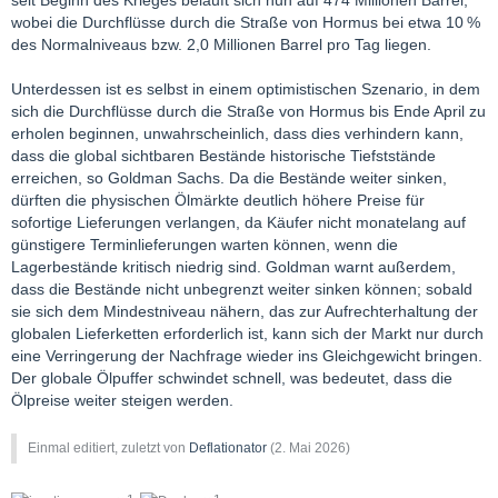
seit Beginn des Krieges beläuft sich nun auf 474 Millionen Barrel,
wobei die Durchflüsse durch die Straße von Hormus bei etwa 10 %
des Normalniveaus bzw. 2,0 Millionen Barrel pro Tag liegen.
Unterdessen ist es selbst in einem optimistischen Szenario, in dem
sich die Durchflüsse durch die Straße von Hormus bis Ende April zu
erholen beginnen, unwahrscheinlich, dass dies verhindern kann,
dass die global sichtbaren Bestände historische Tiefststände
erreichen, so Goldman Sachs. Da die Bestände weiter sinken,
dürften die physischen Ölmärkte deutlich höhere Preise für
sofortige Lieferungen verlangen, da Käufer nicht monatelang auf
günstigere Terminlieferungen warten können, wenn die
Lagerbestände kritisch niedrig sind. Goldman warnt außerdem,
dass die Bestände nicht unbegrenzt weiter sinken können; sobald
sie sich dem Mindestniveau nähern, das zur Aufrechterhaltung der
globalen Lieferketten erforderlich ist, kann sich der Markt nur durch
eine Verringerung der Nachfrage wieder ins Gleichgewicht bringen.
Der globale Ölpuffer schwindet schnell, was bedeutet, dass die
Ölpreise weiter steigen werden.
Einmal editiert, zuletzt von
Deflationator
(
2. Mai 2026
)