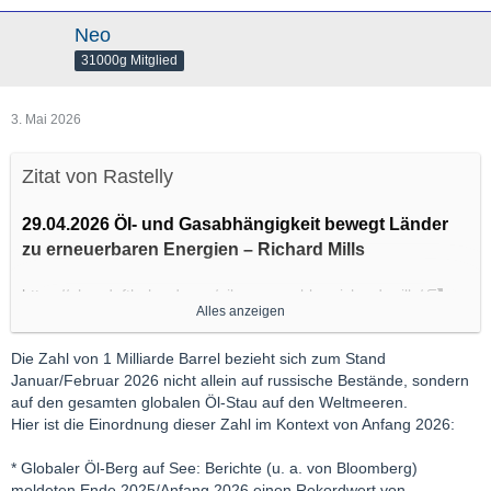
Neo
31000g Mitglied
3. Mai 2026
Zitat von Rastelly
29.04.2026 Öl- und Gasabhängigkeit bewegt Länder
zu erneuerbaren Energien – Richard Mills
https://aheadoftheherd.com/oil…renewables-richard-mills/
Alles anzeigen
Trotz Trumps Versprechen eines schnellen Abzugs hat sich der
Die Zahl von 1 Milliarde Barrel bezieht sich zum Stand
Krieg im Iran auf zwei Monate ausgedehnt, wobei die
Januar/Februar 2026 nicht allein auf russische Bestände, sondern
Schließung der Straße von Hormus den schlimmsten
auf den gesamten globalen Öl-Stau auf den Weltmeeren.
Ölversorgungsschock seit dem OPEC-Embargo von 1973
Hier ist die Einordnung dieser Zahl im Kontext von Anfang 2026:
verursacht hat.
Viele Länder, insbesondere jene in Asien, die von Importen aus
* Globaler Öl-Berg auf See: Berichte (u. a. von Bloomberg)
dem Nahen Osten abhängig sind, haben Schwierigkeiten,
meldeten Ende 2025/Anfang 2026 einen Rekordwert von