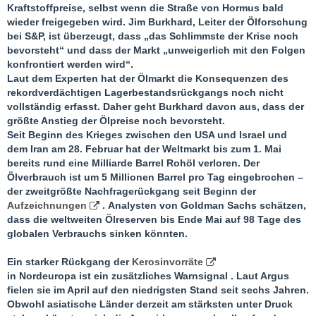
Kraftstoffpreise, selbst wenn die Straße von Hormus bald
wieder freigegeben wird. Jim Burkhard, Leiter der Ölforschung
bei S&P, ist überzeugt, dass „das Schlimmste der Krise noch
bevorsteht“ und dass der Markt „unweigerlich mit den Folgen
konfrontiert werden wird“.
Laut dem Experten hat der Ölmarkt die Konsequenzen des
rekordverdächtigen Lagerbestandsrückgangs noch nicht
vollständig erfasst. Daher geht Burkhard davon aus, dass der
größte Anstieg der Ölpreise noch bevorsteht.
Seit Beginn des Krieges zwischen den USA und Israel und
dem Iran am 28. Februar hat der Weltmarkt bis zum 1. Mai
bereits rund eine Milliarde Barrel Rohöl verloren. Der
Ölverbrauch ist um 5 Millionen Barrel pro Tag eingebrochen –
der zweitgrößte Nachfragerückgang seit Beginn der
Aufzeichnungen
. Analysten von Goldman Sachs schätzen,
dass die weltweiten Ölreserven bis Ende Mai auf 98 Tage des
globalen Verbrauchs sinken könnten.
Ein starker Rückgang der
Kerosinvorräte
in Nordeuropa ist ein zusätzliches Warnsignal . Laut Argus
fielen sie im April auf den niedrigsten Stand seit sechs Jahren.
Obwohl asiatische Länder derzeit am stärksten unter Druck