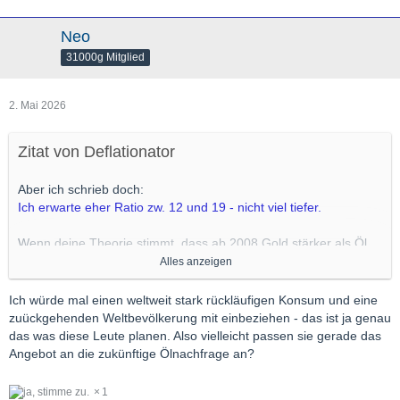
Neo
31000g Mitglied
2. Mai 2026
Zitat von Deflationator
Aber ich schrieb doch:
Ich erwarte eher Ratio zw. 12 und 19 - nicht viel tiefer.
Wenn deine Theorie stimmt, dass ab 2008 Gold stärker als Öl
steigt, dann würde es bedeuten, dass knapp werdendes Öl nicht
Alles anzeigen
existieren wird.
Ich würde mal einen weltweit stark rückläufigen Konsum und eine
Nüchtern betrachtet muß aber mit der Zeit immer weniger Öl da
zuückgehenden Weltbevölkerung mit einbeziehen - das ist ja genau
sein - während Gold kaum verbraucht wird.
das was diese Leute planen. Also vielleicht passen sie gerade das
Angebot an die zukünftige Ölnachfrage an?
1