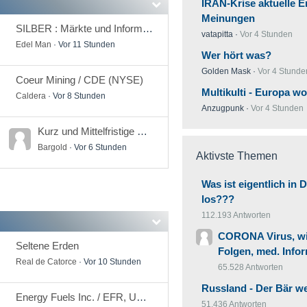
IRAN-Krise aktuelle E
Meinungen
SILBER : Märkte und Informationen
vatapitta
Vor 4 Stunden
Edel Man
Vor 11 Stunden
Wer hört was?
Golden Mask
Vor 4 Stunde
Coeur Mining / CDE (NYSE)
Multikulti - Europa w
Caldera
Vor 8 Stunden
Anzugpunk
Vor 4 Stunden
Kurz und Mittelfristige Spekulationen
Bargold
Vor 6 Stunden
Aktivste Themen
Was ist eigentlich in 
los???
112.193 Antworten
CORONA Virus, wir
Seltene Erden
Folgen, med. Info
Real de Catorce
Vor 10 Stunden
65.528 Antworten
Russland - Der Bär we
Energy Fuels Inc. / EFR, UUUU (TSX, NYSE)
51.436 Antworten