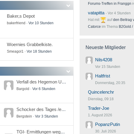
Forums-Treffen in Franggn
r
vatapitta
Vor 4 Stunden
Baker,s Depot
Hat mit
auf
den Beitrag
bakerfriend
Vor 10 Stunden
Catorce
im Thema
B2Gold /
Woernies Grabbelkiste.
Neueste Mitglieder
Smeagol1
Vor 18 Stunden
Nils4208
Vor 15 Stunden
Haltfrist
Verfall des Hegemon USA
Donnerstag, 20:35
Bargold
Vor 6 Stunden
Quincelenchr
Dienstag, 09:18
Trader-Joe
Schocker des Tages /egal was Hauptsache krass
1. August 2026
Bergstein
Vor 3 Stunden
PopanzPutin
30. Juli 2026
TGI- Ermittlungen wegen eines möglichen Schneeballsystems