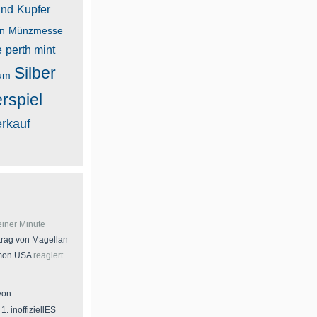
and
Kupfer
n
Münzmesse
e
perth mint
Silber
um
erspiel
erkauf
einer Minute
trag von
Magellan
emon USA
reagiert.
von
a
1. inoffiziellES