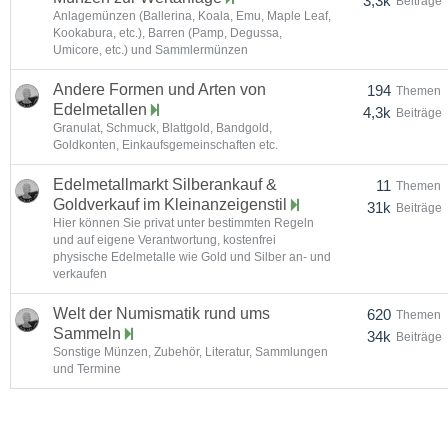
3,3k
Beiträge
Anlagemünzen (Ballerina, Koala, Emu, Maple Leaf,
Kookabura, etc.), Barren (Pamp, Degussa,
Umicore, etc.) und Sammlermünzen
Andere Formen und Arten von
194
Themen
Edelmetallen
4,3k
Beiträge
Granulat, Schmuck, Blattgold, Bandgold,
Goldkonten, Einkaufsgemeinschaften etc.
Edelmetallmarkt Silberankauf &
11
Themen
Goldverkauf im Kleinanzeigenstil
31k
Beiträge
Hier können Sie privat unter bestimmten Regeln
und auf eigene Verantwortung, kostenfrei
physische Edelmetalle wie Gold und Silber an- und
verkaufen
Welt der Numismatik rund ums
620
Themen
Sammeln
34k
Beiträge
Sonstige Münzen, Zubehör, Literatur, Sammlungen
und Termine