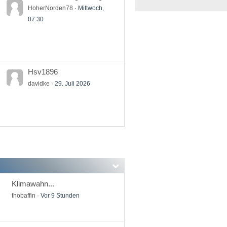
HoherNorden78
Mittwoch,
07:30
Hsv1896
davidke
29. Juli 2026
Klimawahn...
thobaffin
Vor 9 Stunden