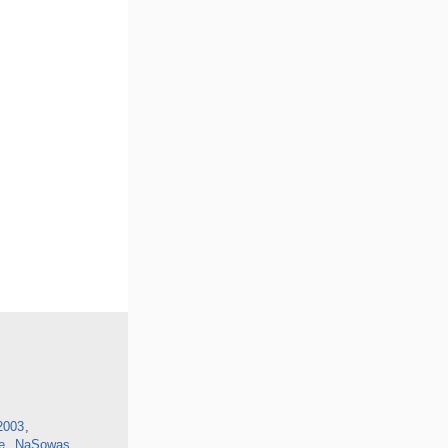
2003
e
NaSowas