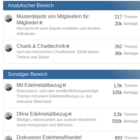
Analytischer Bereich
Musterdepots von Mitgliedern für
217
Themen
Mitglieder
20k
Beiträge
Hier könnt Ihr eure Depots vorstellen und darüber
diskutieren
Charts & Charttechnik
262
Themen
nach der klassischen Charttechnik, Elliott-Waves
36k
Beiträge
Theorie und Zyklen
Sonstiger Bereich
Mit Edelmetallbezug
1,5k
Themen
Diskussions- und oder veröffentlichungswürdige
105k
Beiträge
Themen mit einem Edelmetallbezug u.a. das
exklusive Silberspiel
Ohne Edelmetallbezug
3,5k
Themen
Witziges, Interessantes aus anderen Bereichen
550k
Beiträge
sowie Anregungen und Wünsche
Diskussion Edelmetallhandel
893
Themen