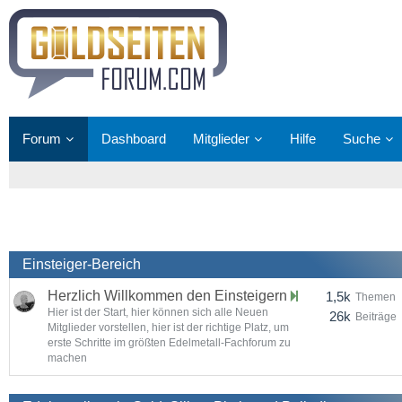
Forum
Dashboard
Mitglieder
Hilfe
Suche
Einsteiger-Bereich
Herzlich Willkommen den Einsteigern
1,5k
Themen
Hier ist der Start, hier können sich alle Neuen
26k
Beiträge
Mitglieder vorstellen, hier ist der richtige Platz, um
erste Schritte im größten Edelmetall-Fachforum zu
machen