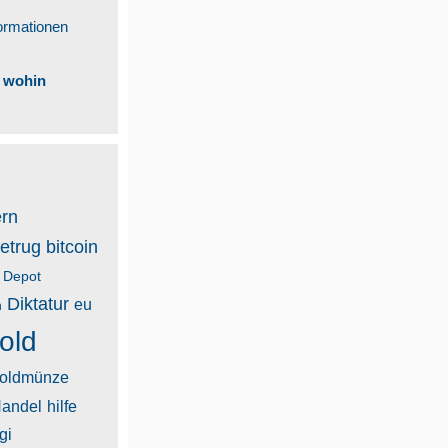
ormationen
a wohin
rn
etrug
bitcoin
Depot
Diktatur
eu
n
old
oldmünze
andel
hilfe
gi