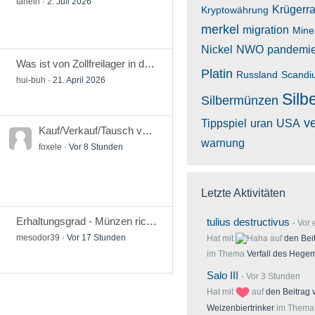
taheth
2. Juli 2026
Krügerr
Kryptowährung
merkel
migration
Mine
Nickel
NWO
pandemi
Was ist von Zollfreilager in der Schweiz zu halten und welche Anbieter sind seriös?
Platin
Russland
Scandi
hui-buh
21. April 2026
Silb
Silbermünzen
v
Tippspiel
uran
USA
Kauf/Verkauf/Tausch von 5/10/20/25 Euro/DM-Silbermünzen
warnung
foxele
Vor 8 Stunden
Letzte Aktivitäten
Erhaltungsgrad - Münzen richtig beurteilen
tulius destructivus
Vor 
mesodor39
Vor 17 Stunden
Hat mit
auf
den Bei
im Thema
Verfall des Heg
Salo III
Vor 3 Stunden
Hat mit
auf
den Beitrag 
Weizenbiertrinker
im Them