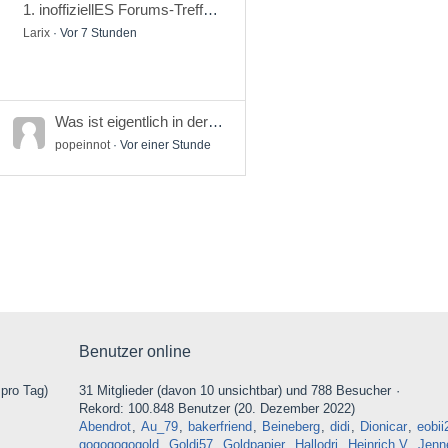
1. inoffiziellES Forums-Treffen in Franggn
Larix
Vor 7 Stunden
Was ist eigentlich in der Automobilindustrie los?
popeinnot
Vor einer Stunde
Benutzer online
 pro Tag)
31 Mitglieder (davon 10 unsichtbar) und 788 Besucher
Rekord: 100.848 Benutzer (
20. Dezember 2022
)
Abendrot
Au_79
bakerfriend
Beineberg
didi
Dionicar
eobii
gogogogogold
Goldi57
Goldpapier
Hallodri
Heinrich V
Jenn