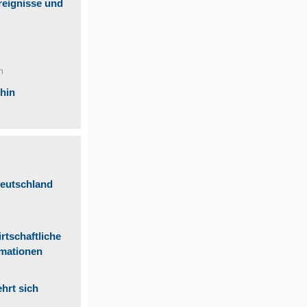
reignisse und
n
ohin
Deutschland
tschaftliche
rmationen
hrt sich