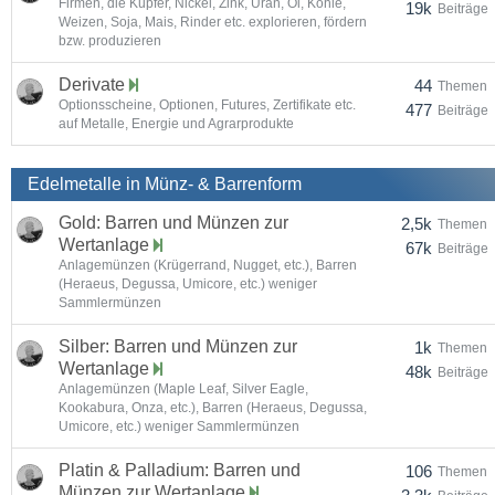
Firmen, die Kupfer, Nickel, Zink, Uran, Öl, Kohle,
19k
Beiträge
Weizen, Soja, Mais, Rinder etc. explorieren, fördern
bzw. produzieren
Derivate
44
Themen
Optionsscheine, Optionen, Futures, Zertifikate etc.
477
Beiträge
auf Metalle, Energie und Agrarprodukte
Edelmetalle in Münz- & Barrenform
Gold: Barren und Münzen zur
2,5k
Themen
Wertanlage
67k
Beiträge
Anlagemünzen (Krügerrand, Nugget, etc.), Barren
(Heraeus, Degussa, Umicore, etc.) weniger
Sammlermünzen
Silber: Barren und Münzen zur
1k
Themen
Wertanlage
48k
Beiträge
Anlagemünzen (Maple Leaf, Silver Eagle,
Kookabura, Onza, etc.), Barren (Heraeus, Degussa,
Umicore, etc.) weniger Sammlermünzen
Platin & Palladium: Barren und
106
Themen
Münzen zur Wertanlage