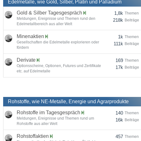
Edelmetalle, wie Gold, Silber, Platin und Palladium
Gold & Silber Tagesgespräch
1,8k
Themen
Meldungen, Ereignisse und Themen rund den
218k
Beiträge
Edelmetallbereich aus aller Welt
Minenaktien
1k
Themen
Gesellschaften die Edelmetalle explorieren oder
111k
Beiträge
fördern
Derivate
169
Themen
Optionsscheine, Optionen, Futures und Zertifikate
17k
Beiträge
etc. auf Edelmetalle
Rohstoffe, wie NE-Metalle, Energie und Agrarprodukte
Rohstoffe im Tagesgespräch
140
Themen
Meldungen, Ereignisse und Themen rund um
16k
Beiträge
Rohstoffe aus aller Welt
Rohstoffaktien
457
Themen