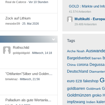
Real de Catorce
Vor 10 Stunden
GOLD : Märkte und Inf
41.574 Antworten
Zock auf Lithium
Multikulti - Europ
mesodor39
25. Mai 2026
29.489 Antworten
Tags
Rothschild
Auswande
Arche Noah
goldgoldgold
Mittwoch, 14:18
b
Bargeldverbot
barren
corona
Degussa
China
Deutschland
Diamante
"Ottifanten"Silber und Goldmünze Serie Die Zeit vergeht-Die Liebe bleibt
G
bmwknaz
Mittwoch, 21:56
euro
fakeshop
EZB
goldbarren
G
Goldmark
Goldmünzen
groko
H
Palladium als gute Wertanlage?!
impfzwang
kaler
Indien