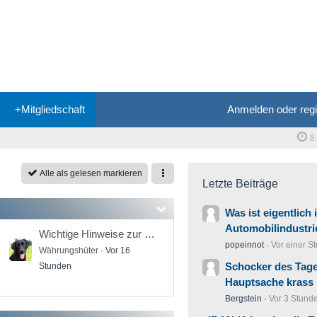
+Mitgliedschaft
Anmelden oder regi
8
Alle als gelesen markieren
Letzte Beiträge
Was ist eigentlich 
Automobilindustri
Wichtige Hinweise zur Freischaltung neuer Mitglieder - Bitte dringend beachten!
popeinnot
Vor einer S
Währungshüter
Vor 16
Schocker des Tage
Stunden
Hauptsache krass
Bergstein
Vor 3 Stund