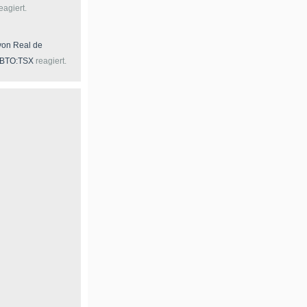
eagiert.
 von
Real de
 BTO:TSX
reagiert.